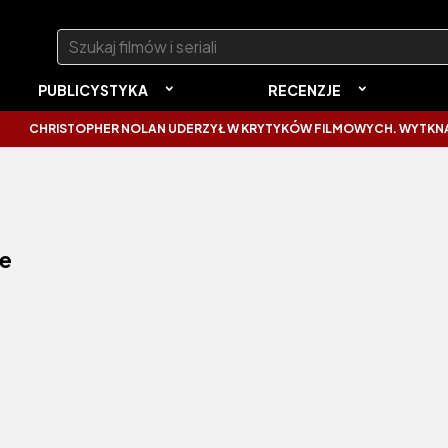
Szukaj:
PUBLICYSTYKA
RECENZJE
HRISTOPHER NOLAN UDERZYŁ W KRYTYKÓW FILMOWYCH. WYTKNĄŁ IM 
e