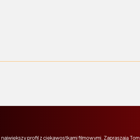
największy profil z ciekawostkami filmowymi. Zapraszają Tom