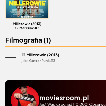
Millerowie
(2013)
Gutter Punk #3
Filmografia (
1
)
Millerowie (2013)
theaters
jako
Gutter Punk #3
moviesroom.pl
Jest Was już ponad 110.000! Obserwuj 