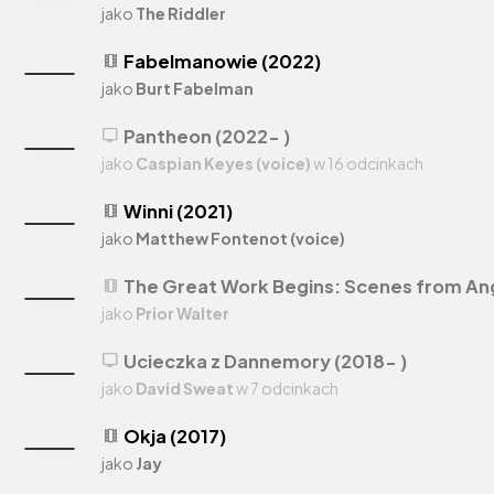
jako
The Riddler
Fabelmanowie (2022)
theaters
jako
Burt Fabelman
Pantheon (2022- )
tv
jako
Caspian Keyes (voice)
w 16 odcinkach
Winni (2021)
theaters
jako
Matthew Fontenot (voice)
The Great Work Begins: Scenes from Ang
theaters
jako
Prior Walter
Ucieczka z Dannemory (2018- )
tv
jako
David Sweat
w 7 odcinkach
Okja (2017)
theaters
jako
Jay