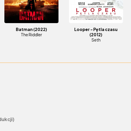
Batman
(2022)
Looper - Pętla czasu
The Riddler
(2012)
Seth
ukcji)