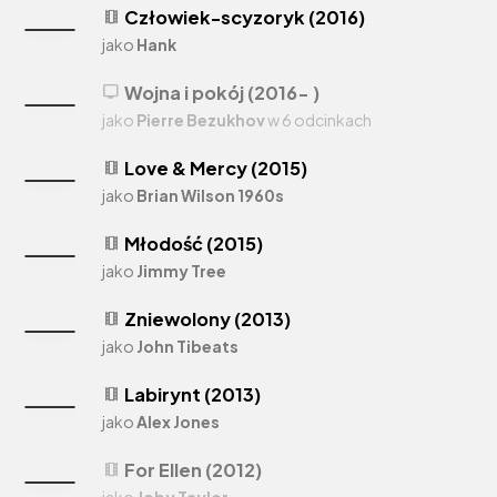
Człowiek-scyzoryk (2016)
theaters
jako
Hank
Wojna i pokój (2016- )
tv
jako
Pierre Bezukhov
w 6 odcinkach
Love & Mercy (2015)
theaters
jako
Brian Wilson 1960s
Młodość (2015)
theaters
jako
Jimmy Tree
Zniewolony (2013)
theaters
jako
John Tibeats
Labirynt (2013)
theaters
jako
Alex Jones
For Ellen (2012)
theaters
jako
Joby Taylor