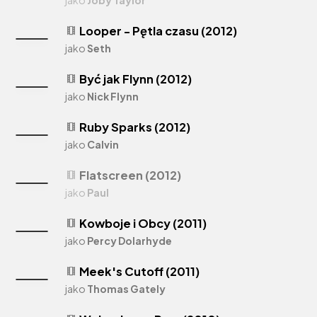
Looper - Pętla czasu (2012)
theaters
jako
Seth
Być jak Flynn (2012)
theaters
jako
Nick Flynn
Ruby Sparks (2012)
theaters
jako
Calvin
Flatscreen (2012)
theaters
jako
Paul
Kowboje i Obcy (2011)
theaters
jako
Percy Dolarhyde
Meek's Cutoff (2011)
theaters
jako
Thomas Gately