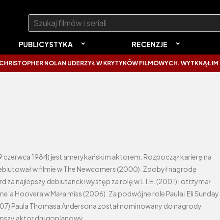
Szukaj:
PUBLICYSTYKA
RECENZJE
PHER NOLAN UDERZYŁ W KRYTYKÓW FILMOWYCH. WYTKNĄŁ IM NAJCZĘ
. 19 czerwca 1984) jest amerykańskim aktorem. Rozpoczął karierę na
biutował w filmie w The Newcomers (2000). Zdobył nagrodę
d za najlepszy debiutancki występ za rolę w L.I.E. (2001) i otrzymał
e’a Hoovera w Mała miss (2006). Za podwójne role Paula i Eli Sunday
(2007) Paula Thomasa Andersona został nominowany do nagrody
epszy aktor drugoplanowy.