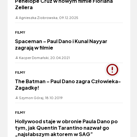
Penelope Cruz w nowym filmie Floriana
Zellera
Agnieszka Ziobrowska,
09.12.2025
FILMY
Spaceman – Paul Dano i Kunal Nayyar
zagrają w filmie
Kacper Domański,
20.04.2021
FILMY
The Batman – Paul Dano zagra Człowieka-
Zagadkę!
Szymon Góraj,
18.10.2019
FILMY
Hollywood staje w obronie Paula Dano po
tym, jak Quentin Tarantino nazwał go
„najsłabszym aktorem w SAG”