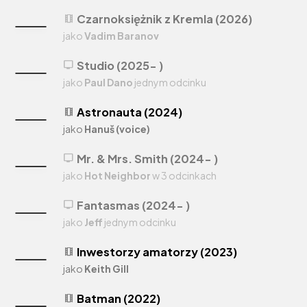
Czarnoksiężnik z Kremla (2026)
theaters
jako
Vadim Baranov
Studio (2025- )
tv
jako
Paul Dano
jednym odcinku
Astronauta (2024)
theaters
jako
Hanuš (voice)
Mr. & Mrs. Smith (2024- )
tv
jako
Hot Neighbor
w 3 odcinkach
Fantasmas (2024- )
tv
jako
Jeff
jednym odcinku
Inwestorzy amatorzy (2023)
theaters
jako
Keith Gill
Batman (2022)
theaters