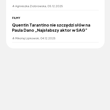
Agnieszka Ziobrowska,
05.12.2025
FILMY
Quentin Tarantino nie szczędzi słów na
Paula Dano „Najsłabszy aktor w SAG”
Mikołaj Lipkowski,
04.12.2025