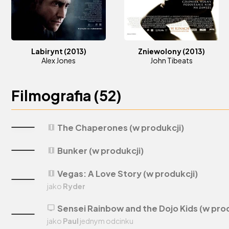
Labirynt
(2013)
Zniewolony
(2013)
Alex Jones
John Tibeats
Filmografia (
52
)
The Chaperones (w produkcji)
theaters
Bunker (w produkcji)
theaters
Vegas: A Love Story (w produkcji)
theaters
jako
Ryder
Sensei Rainbow and the Dojo Kids (w prod
tv
jako
Paul
jednym odcinku