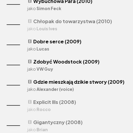
Wybuchowa Para (2010)
theaters
jako
Simon Feck
Chłopak do towarzystwa (2010)
theaters
jako
Louis Ives
Dobre serce (2009)
theaters
jako
Lucas
Zdobyć Woodstock (2009)
theaters
jako
VW Guy
Gdzie mieszkają dzikie stwory (2009)
theaters
jako
Alexander (voice)
Explicit Ills (2008)
theaters
jako
Rocco
Gigantyczny (2008)
theaters
jako
Brian