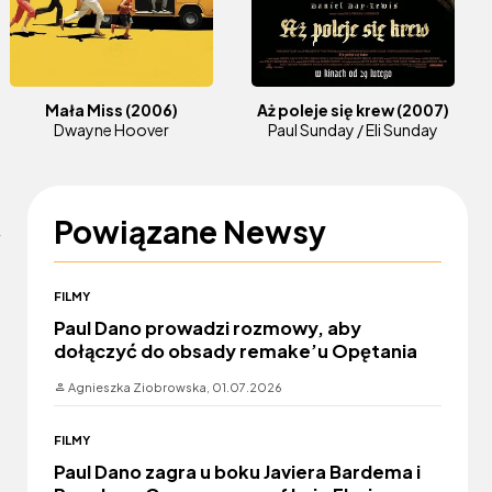
Mała Miss
(2006)
Aż poleje się krew
(2007)
Dwayne Hoover
Paul Sunday / Eli Sunday
Powiązane Newsy
FILMY
Paul Dano prowadzi rozmowy, aby
dołączyć do obsady remake’u Opętania
Agnieszka Ziobrowska,
01.07.2026
FILMY
Paul Dano zagra u boku Javiera Bardema i