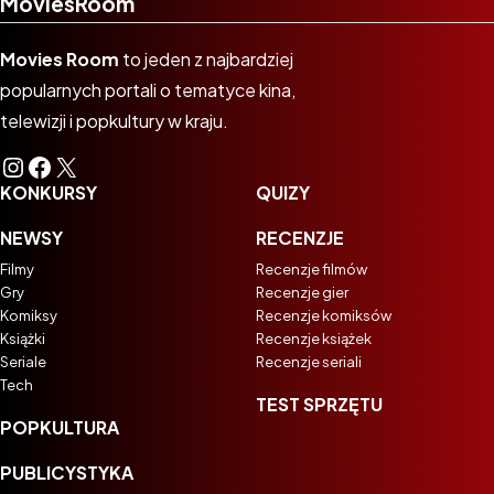
MoviesRoom
Movies Room
to jeden z najbardziej
popularnych portali o tematyce kina,
telewizji i popkultury w kraju.
Instagram
Facebook
X
KONKURSY
QUIZY
NEWSY
RECENZJE
Filmy
Recenzje filmów
Gry
Recenzje gier
Komiksy
Recenzje komiksów
Książki
Recenzje książek
Seriale
Recenzje seriali
Tech
TEST SPRZĘTU
POPKULTURA
PUBLICYSTYKA