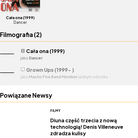
Cała ona
(1999)
Dancer
Filmografia (
2
)
Cała ona (1999)
theaters
jako
Dancer
Grown Ups (1999- )
tv
jako
Macho Five Band Member
jednym odcinku
Powiązane Newsy
FILMY
Diuna część trzecia z nową
technologią! Denis Villeneuve
zdradza kulisy