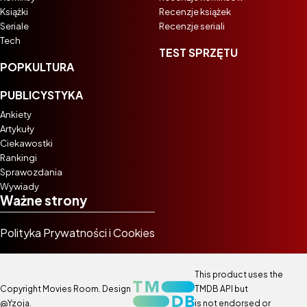
Książki
Recenzje książek
Seriale
Recenzje seriali
Tech
TEST SPRZĘTU
POPKULTURA
PUBLICYSTYKA
Ankiety
Artykuły
Ciekawostki
Rankingi
Sprawozdania
Wywiady
Ważne strony
Polityka Prywatności i Cookies
This product uses the
Copyright Movies Room. Design
TMDB API but
@Yzoja
.
is not endorsed or