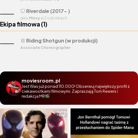
Riverdale (2017- )
tv
jako
Missy
w 2 odcinkach
Ekipa filmowa (
1
)
Riding Shotgun (w produkcji)
theaters
Associate Choreographer
moviesroom.pl
Jest Was już ponad 110.000! Obserwuj największy profil z
ciekawostkami filmowymi. Zapraszają Tom Rewers i
redakcja MR