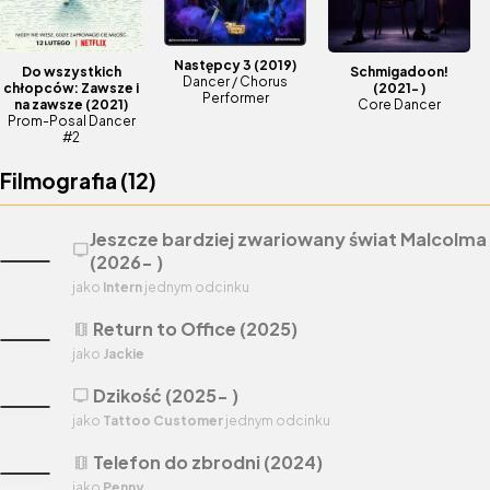
Następcy 3
(2019)
Do wszystkich
Schmigadoon!
Dancer / Chorus
chłopców: Zawsze i
(2021- )
Performer
na zawsze
(2021)
Core Dancer
Prom-Posal Dancer
#2
Filmografia (
12
)
Jeszcze bardziej zwariowany świat Malcolma
tv
(2026- )
jako
Intern
jednym odcinku
Return to Office (2025)
theaters
jako
Jackie
Dzikość (2025- )
tv
jako
Tattoo Customer
jednym odcinku
Telefon do zbrodni (2024)
theaters
jako
Penny