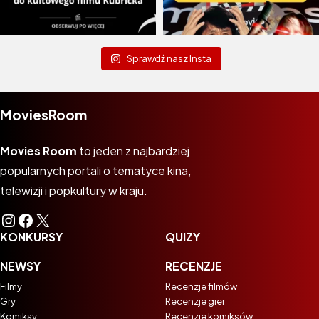
Sprawdź nasz Insta
MoviesRoom
Movies Room
to jeden z najbardziej
popularnych portali o tematyce kina,
telewizji i popkultury w kraju.
Instagram
Facebook
X
KONKURSY
QUIZY
NEWSY
RECENZJE
Filmy
Recenzje filmów
Gry
Recenzje gier
Komiksy
Recenzje komiksów