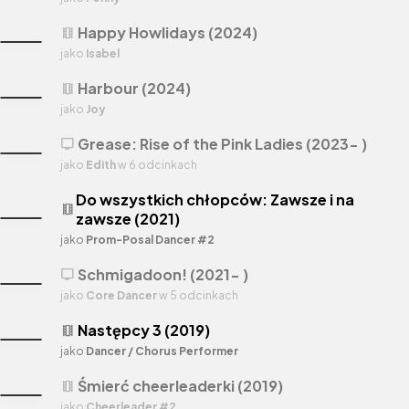
Happy Howlidays (2024)
theaters
jako
Isabel
Harbour (2024)
theaters
jako
Joy
Grease: Rise of the Pink Ladies (2023- )
tv
jako
Edith
w 6 odcinkach
Do wszystkich chłopców: Zawsze i na
theaters
zawsze (2021)
jako
Prom-Posal Dancer #2
Schmigadoon! (2021- )
tv
jako
Core Dancer
w 5 odcinkach
Następcy 3 (2019)
theaters
jako
Dancer / Chorus Performer
Śmierć cheerleaderki (2019)
theaters
jako
Cheerleader #2