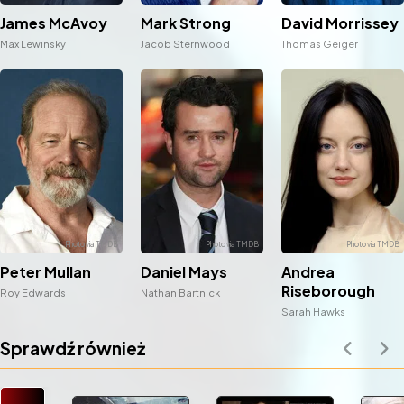
James McAvoy
Mark Strong
David Morrissey
Max Lewinsky
Jacob Sternwood
Thomas Geiger
Peter Mullan
Daniel Mays
Andrea
Riseborough
Roy Edwards
Nathan Bartnick
Sarah Hawks
Sprawdź również