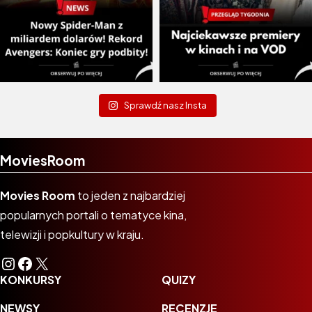
Sprawdź nasz Insta
MoviesRoom
Movies Room
to jeden z najbardziej
popularnych portali o tematyce kina,
telewizji i popkultury w kraju.
Instagram
Facebook
X
KONKURSY
QUIZY
NEWSY
RECENZJE