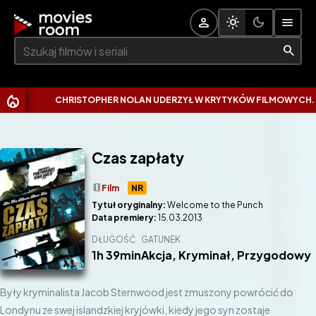
Szukaj:
CHRISTOPHER NOLAN UDERZYŁ W KRYTYKÓW FILMOWYCH. WYTK
Czas zapłaty
theaters
Film
NR
Tytuł oryginalny:
Welcome to the Punch
Data premiery:
15.03.2013
DŁUGOŚĆ
GATUNEK
1h 39min
Akcja
,
Kryminał
,
Przygodowy
Były kryminalista Jacob Sternwood jest zmuszony powrócić do
Londynu ze swej islandzkiej kryjówki, kiedy jego syn zostaje