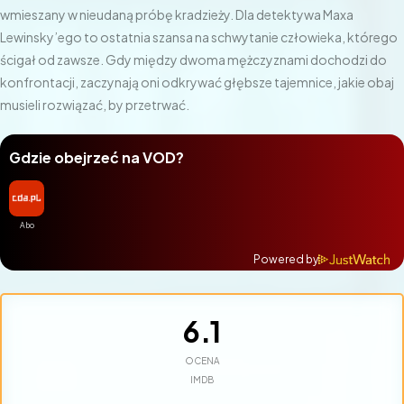
wmieszany w nieudaną próbę kradzieży. Dla detektywa Maxa
Lewinsky’ego to ostatnia szansa na schwytanie człowieka, którego
ścigał od zawsze. Gdy między dwoma mężczyznami dochodzi do
konfrontacji, zaczynają oni odkrywać głębsze tajemnice, jakie obaj
musieli rozwiązać, by przetrwać.
Gdzie obejrzeć na VOD?
Powered by
6.1
OCENA
IMDB