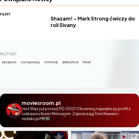
FILMY
Shazam! – Mark Strong ćwiczy do
roli Sivany
MOTYWY
assassin
conspiracy
criminal
detective
heist
moviesroom.pl
Jest Was już ponad 110.000! Obserwuj największy profil z
ciekawostkami filmowymi. Zapraszają Tom Rewers i
redakcja MR