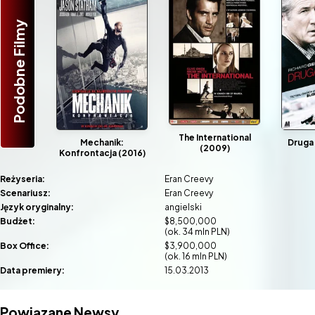
Podobne Filmy
The International
Mechanik:
Druga 
(2009)
Konfrontacja (2016)
Reżyseria:
Eran Creevy
Scenariusz:
Eran Creevy
Język oryginalny:
angielski
Budżet:
$8,500,000
(ok. 34 mln PLN)
Box Office:
$3,900,000
(ok. 16 mln PLN)
Data premiery:
15.03.2013
Powiązane Newsy