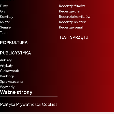
Filmy
Recenzje filmów
Gry
Recenzje gier
Komiksy
Recenzje komiksów
Książki
Recenzje książek
Seriale
Recenzje seriali
Tech
TEST SPRZĘTU
POPKULTURA
PUBLICYSTYKA
Ankiety
Artykuły
Ciekawostki
Rankingi
Sprawozdania
Wywiady
Ważne strony
Polityka Prywatności i Cookies