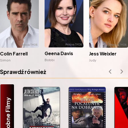
Geena Davis
Colin Farrell
Jess Weixler
Bobbi
Simon
Judy
Sprawdź również
Podobne Filmy