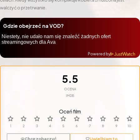
walczyć o przetrwanie.
Gdzie obejrzeć na VOD?
Powered by
5.5
OCENA
IMDB
Oceń film
star
star
star
star
star
star
star
star
star
star
Chcę zobaczyć
Uwielbiam to
visibility
favorite