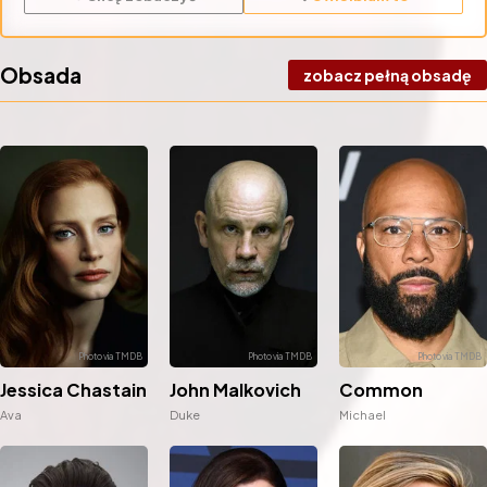
Obsada
zobacz pełną obsadę
John Malkovich
Jessica Chastain
Common
Duke
Ava
Michael