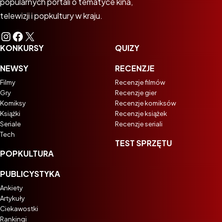
popularnych portali o tematyce kina,
telewizji i popkultury w kraju.
Instagram
Facebook
X
KONKURSY
QUIZY
NEWSY
RECENZJE
Filmy
Recenzje filmów
Gry
Recenzje gier
Komiksy
Recenzje komiksów
Książki
Recenzje książek
Seriale
Recenzje seriali
Tech
TEST SPRZĘTU
POPKULTURA
PUBLICYSTYKA
Ankiety
Artykuły
Ciekawostki
Rankingi