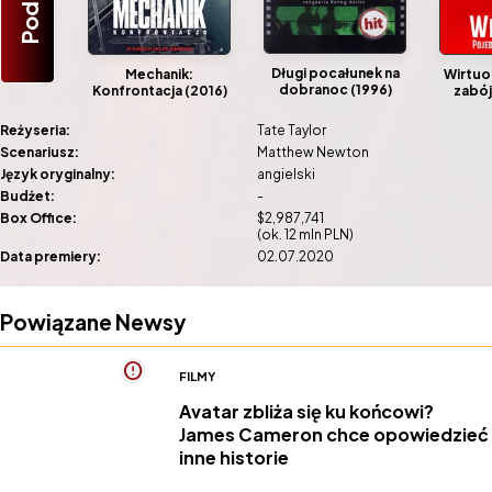
Długi pocałunek na
Mechanik:
Wirtuo
dobranoc (1996)
Konfrontacja (2016)
zabój
Reżyseria:
Tate Taylor
Scenariusz:
Matthew Newton
Język oryginalny:
angielski
Budżet:
-
Box Office:
$2,987,741
(ok. 12 mln PLN)
Data premiery:
02.07.2020
Powiązane Newsy
FILMY
Avatar zbliża się ku końcowi?
James Cameron chce opowiedzieć
inne historie