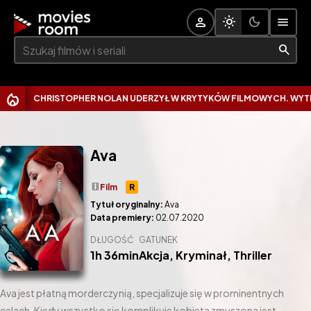
Szukaj:
CHRISTOPHER NOLAN UDERZYŁ W KRYTYKÓW FILMOWYCH. WYTKNĄŁ 
Ava
theaters
Film
R
Tytuł oryginalny:
Ava
Data premiery:
02.07.2020
DŁUGOŚĆ
GATUNEK
1h 36min
Akcja
,
Kryminał
,
Thriller
Ava jest płatną morderczynią, specjalizuje się w prominentnych
celach. Kiedy wszystko się komplikuje kobieta zmuszona jest