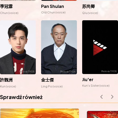
季冠霖
Pan Shulan
苏尚卿
Old Chun (voice)
Chun (voice)
Qiu (voice)
Jiu'er
許魏洲
金士傑
Kun's Sister (voice)
Kun (voice)
Ling Po (voice)
Sprawdź również