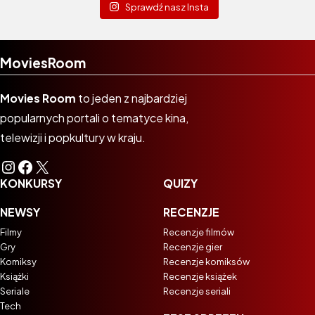
Sprawdź nasz Insta
MoviesRoom
Movies Room
to jeden z najbardziej
popularnych portali o tematyce kina,
telewizji i popkultury w kraju.
Instagram
Facebook
X
KONKURSY
QUIZY
NEWSY
RECENZJE
Filmy
Recenzje filmów
Gry
Recenzje gier
Komiksy
Recenzje komiksów
Książki
Recenzje książek
Seriale
Recenzje seriali
Tech