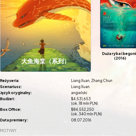
Duża ryba i begon
(2016)
大鱼海棠（系列）
Reżyseria:
Liang Xuan
Zhang Chun
Scenariusz:
Liang Xuan
Język oryginalny:
angielski
Budżet:
$4,531,653
(ok. 18 mln PLN)
Box Office:
$84,552,250
(ok. 340 mln PLN)
Data premiery:
08.07.2016
MOTYWY