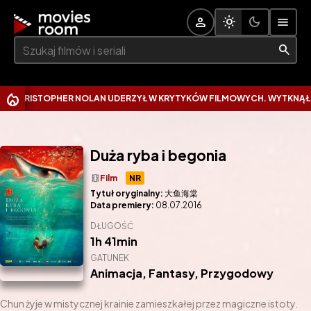
Szukaj:
ISTOPHER NOLAN UDERZYŁ W KRYTYKÓW FILMOWYCH. WYTKNĄŁ IM NA
Duża ryba i begonia
theaters
Film
NR
Tytuł oryginalny:
大鱼海棠
Data premiery:
08.07.2016
DŁUGOŚĆ
1h 41min
GATUNEK
Animacja
,
Fantasy
,
Przygodowy
Chun żyje w mistycznej krainie zamieszkałej przez magiczne istoty.