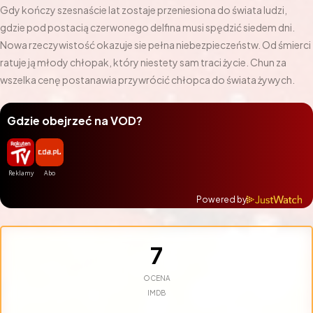
Gdy kończy szesnaście lat zostaje przeniesiona do świata ludzi,
gdzie pod postacią czerwonego delfina musi spędzić siedem dni.
Nowa rzeczywistość okazuje sie pełna niebezpieczeństw. Od śmierci
ratuje ją młody chłopak, który niestety sam traci życie. Chun za
wszelka cenę postanawia przywrócić chłopca do świata żywych.
Gdzie obejrzeć na VOD?
Powered by
7
OCENA
IMDB