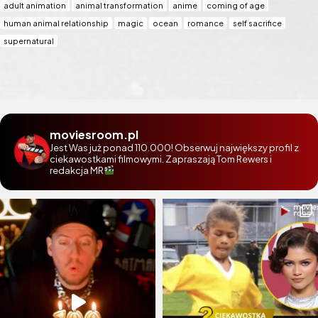
adult animation
animal transformation
anime
coming of age
human animal relationship
magic
ocean
romance
self sacrifice
supernatural
moviesroom.pl
Jest Was już ponad 110.000! Obserwuj największy profil z
ciekawostkami filmowymi. Zapraszają Tom Rewers i
redakcja MR