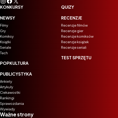
Instagram
Facebook
X
KONKURSY
QUIZY
NEWSY
RECENZJE
Filmy
Recenzje filmów
Gry
Recenzje gier
Komiksy
Recenzje komiksów
Książki
Recenzje książek
Seriale
Recenzje seriali
Tech
TEST SPRZĘTU
POPKULTURA
PUBLICYSTYKA
Ankiety
Artykuły
Ciekawostki
Rankingi
Sprawozdania
Wywiady
Ważne strony