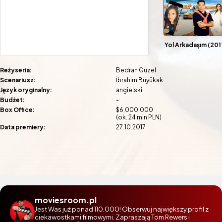
Yol Arkadaşım [Seri]
Yol Arkadaşım (201
Reżyseria:
Bedran Güzel
Scenariusz:
İbrahim Büyükak
Język oryginalny:
angielski
Budżet:
-
Box Office:
$6,000,000
(ok. 24 mln PLN)
Data premiery:
27.10.2017
moviesroom.pl
Jest Was już ponad 110.000! Obserwuj największy profil z
ciekawostkami filmowymi. Zapraszają Tom Rewers i