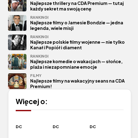
Najlepsze thrillery na CDA Premium — tutaj
każdy sekret ma swoją cenę
RANKINGI
Najlepsze filmy o Jamesie Bondzie — jedna
legenda, wiele misji
RANKINGI
Najlepsze polskie filmy wojenne — nie tylko
Kanał i Popiół i diament
RANKINGI
Najlepsze komedie o wakacjach — słońce,
plaża i niezapomniane emocje
FILMY
Najlepsze filmy na wakacyjny seans na CDA
Premium!
Więcej o:
DC
DC
DC