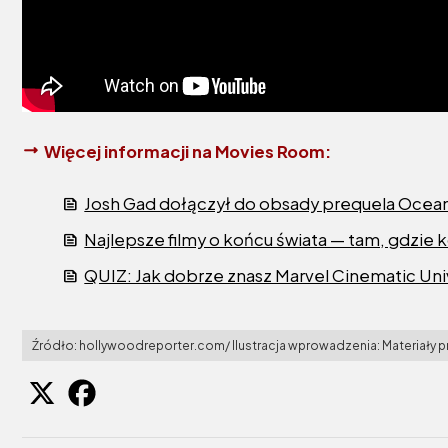
Więcej informacji na Movies Room:
Josh Gad dołączył do obsady prequela Ocean
Najlepsze filmy o końcu świata — tam, gdzie 
QUIZ: Jak dobrze znasz Marvel Cinematic Un
Źródło: hollywoodreporter.com/ Ilustracja wprowadzenia: Materiały 