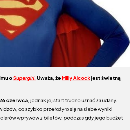
ilmu o
Supergirl.
Uważa, że
Milly Alcock
jest świetną
26 czerwca
, jednak jej start trudno uznać za udany.
idzów, co szybko przełożyło się na słabe wyniki
 dolarów wpływów z biletów, podczas gdy jego budżet