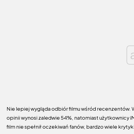
Nie lepiej wygląda odbiór filmu wśród recenzentów. 
opinii wynosi zaledwie 54%, natomiast użytkownicy
I
film nie spełnił oczekiwań fanów, bardzo wiele krytyk