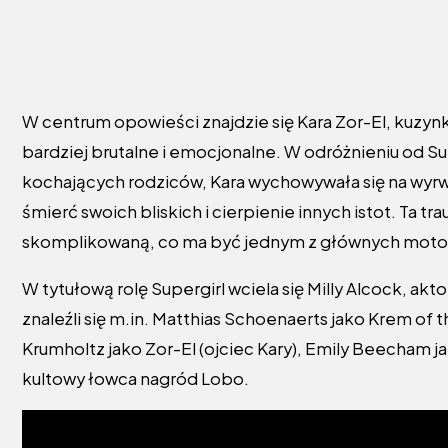
W centrum opowieści znajdzie się Kara Zor-El, kuzynk
bardziej brutalne i emocjonalne. W odróżnieniu od S
kochających rodziców, Kara wychowywała się na wyr
śmierć swoich bliskich i cierpienie innych istot. Ta tr
skomplikowaną, co ma być jednym z głównych motoró
W tytułową rolę Supergirl wciela się Milly Alcock, ak
znaleźli się m.in. Matthias Schoenaerts jako Krem of t
Krumholtz jako Zor-El (ojciec Kary), Emily Beecham j
kultowy łowca nagród Lobo.