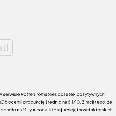
ad
W serwisie
Rotten Tomatoes
odsetek pozytywnych
MDb
ocenili produkcję średnio na 6,1/10. Z racji tego, że
i spadło na Milly Alcock, której umiejętności aktorskich