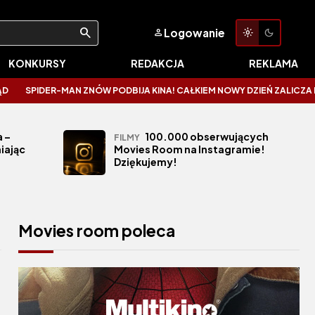
Logowanie
KONKURSY
REDAKCJA
REKLAMA
ER-MAN ZNÓW PODBIJA KINA! CAŁKIEM NOWY DZIEŃ ZALICZA KOSMICZNE O
 –
100.000 obserwujących
FILMY
iając
Movies Room na Instagramie!
Dziękujemy!
Movies room poleca