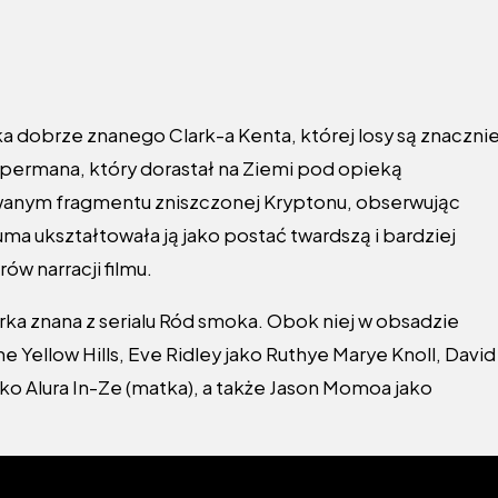
a dobrze znanego Clark-a Kenta, której losy są znaczni
upermana, który dorastał na Ziemi pod opieką
wanym fragmentu zniszczonej Kryptonu, obserwując
auma ukształtowała ją jako postać twardszą i bardziej
w narracji filmu.
torka znana z serialu Ród smoka. Obok niej w obsadzie
he Yellow Hills, Eve Ridley jako Ruthye Marye Knoll, David
ako Alura In-Ze (matka), a także Jason Momoa jako