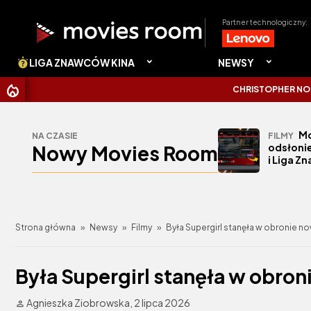
Partner technologiczny:
LIGA ZNAWCÓW KINA
NEWSY
CHRISTOPHER NOLAN UDERZ
Mo
NA CZASIE
FILMY
Nowy Movies Room
odsłonie
i Liga Z
Strona główna
»
Newsy
»
Filmy
»
Była Supergirl stanęła w obronie n
Była Supergirl stanęła w obro
Agnieszka Ziobrowska,
2 lipca 2026