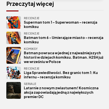
Przeczytaj więcej
RECENZJE
Superman tom 1 – Superwoman – recenzja
komiksu
RECENZJE
Batman tom 6 – Umierające miasto – recenzja
komiksu
KOMIKSY
Batman powraca w jednej z najważniejszych
historii w dziejach komiksu. Batman. H2SH już
we wrześniu w Polsce
RECENZJE
Liga Sprawiedliwości. Bez granic tom 1: Ku
infernu – recenzja komiksu
SERIALE
Latarnie z nowym zwiastunem! Kosmiczna
akcja zapowiadają jedną z największych
premier DC