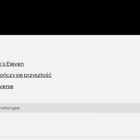
’s Eleven
kończy się przyszłość
iverse
promocyjne