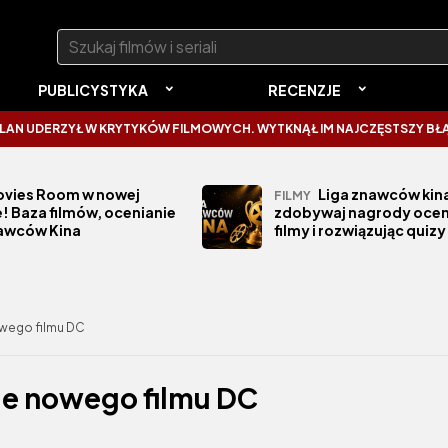
Szukaj:
PUBLICYSTYKA
RECENZJE
YŁ W KRYTYKÓW FILMOWYCH. WYTKNĄŁ IM NAJCZĘSTSZY BŁĄD
SPID
vies Room w nowej
Liga znawców kina
FILMY
! Baza filmów, ocenianie
zdobywaj nagrody ocen
nawców Kina
filmy i rozwiązując quizy
owego filmu DC
nie nowego filmu DC