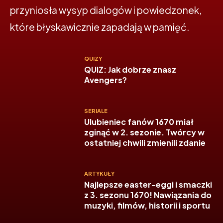
przyniosła wysyp dialogów i powiedzonek,
które błyskawicznie zapadają w pamięć.
QUIZY
QUIZ: Jak dobrze znasz
Avengers?
SERIALE
Ulubieniec fanów 1670 miał
zginąć w 2. sezonie. Twórcy w
ostatniej chwili zmienili zdanie
ARTYKUŁY
Najlepsze easter-eggi i smaczki
z 3. sezonu 1670! Nawiązania do
muzyki, filmów, historii i sportu