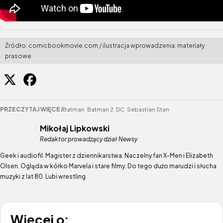
Źródło: comicbookmovie.com / ilustracja wprowadzenia: materiały
prasowe
PRZECZYTAJ WIĘCEJ
Batman
Batman 2
DC
Sebastian Stan
Mikołaj Lipkowski
Redaktor prowadzący dział Newsy
Geek i audiofil. Magister z dziennikarstwa. Naczelny fan X-Men i Elizabeth
Olsen. Ogląda w kółko Marvela i stare filmy. Do tego dużo marudzi i słucha
muzyki z lat 80. Lubi wrestling.
Więcej o: