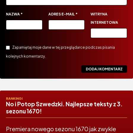
NAZWA
*
ADRES E-MAIL
*
WITRYNA
INTERNETOWA
Zapamiętaj moje dane w tej przeglądarce podczas pisania
kolejnych komentarzy.
RANKINGI
No i Potop Szwedzki. Najlepsze teksty z 3.
sezonu 1670!
Premiera nowego sezonu 1670 jak zwykle