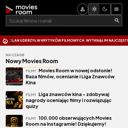
Szukaj:
N UDERZYŁ W KRYTYKÓW FILMOWYCH. WYTKNĄŁ IM NAJCZĘSTSZY BŁĄD
NA CZASIE
Nowy Movies Room
Movies Room w nowej odsłonie!
FILMY
Baza filmów, ocenianie i Liga Znawców
Kina
Liga znawców kina – zdobywaj
FILMY
nagrody oceniając filmy i rozwiązując
quizy
100.000 obserwujących Movies
FILMY
Room na Instagramie! Dziękujemy!