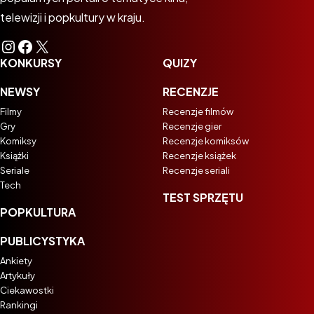
telewizji i popkultury w kraju.
Instagram
Facebook
X
KONKURSY
QUIZY
NEWSY
RECENZJE
Filmy
Recenzje filmów
Gry
Recenzje gier
Komiksy
Recenzje komiksów
Książki
Recenzje książek
Seriale
Recenzje seriali
Tech
TEST SPRZĘTU
POPKULTURA
PUBLICYSTYKA
Ankiety
Artykuły
Ciekawostki
Rankingi