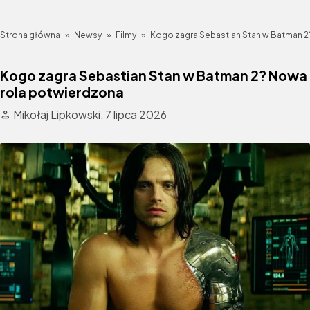
Strona główna
»
Newsy
»
Filmy
»
Kogo zagra Sebastian Stan w Batman 
Kogo zagra Sebastian Stan w Batman 2? Nowa
rola potwierdzona
Mikołaj Lipkowski,
7 lipca 2026