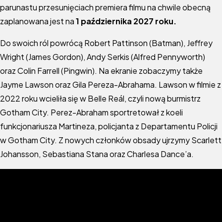
parunastu przesunięciach premiera filmu na chwile obecną
zaplanowana jest na
1 października 2027 roku.
Do swoich ról powrócą Robert Pattinson (Batman), Jeffrey
Wright (James Gordon), Andy Serkis (Alfred Pennyworth)
oraz Colin Farrell (Pingwin). Na ekranie zobaczymy także
Jayme Lawson oraz Gila Pereza-Abrahama. Lawson w filmie z
2022 roku wcieliła się w Belle Reál, czyli nową burmistrz
Gotham City. Perez-Abraham sportretował z koeli
funkcjonariusza Martineza, policjanta z Departamentu Policji
w Gotham City. Z nowych członków obsady ujrzymy Scarlett
Johansson, Sebastiana Stana oraz Charlesa Dance’a.