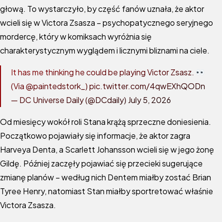
głową. To wystarczyło, by część fanów uznała, że aktor
wcieli się w Victora Zsasza – psychopatycznego seryjnego
mordercę, który w komiksach wyróżnia się
charakterystycznym wyglądem i licznymi bliznami na ciele.
It has me thinking he could be playing Victor Zsasz.
(Via
@paintedstork_
)
pic.twitter.com/4qwEXhQODn
— DC Universe Daily (@DCdaily)
July 5, 2026
Od miesięcy wokół roli Stana krążą sprzeczne doniesienia.
Początkowo pojawiały się informacje, że aktor zagra
Harveya Denta, a Scarlett Johansson wcieli się w jego żonę
Gildę. Później zaczęły pojawiać się przecieki sugerujące
zmianę planów – według nich Dentem miałby zostać Brian
Tyree Henry, natomiast Stan miałby sportretować właśnie
Victora Zsasza.