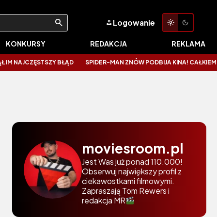
Logowanie
KONKURSY
REDAKCJA
REKLAMA
NAJCZĘSTSZY BŁĄD
SPIDER-MAN ZNÓW PODBIJA KINA! CAŁKIEM NOWY 
moviesroom.pl
Jest Was już ponad 110.000!
Obserwuj największy profil z
ciekawostkami filmowymi.
Zapraszają Tom Rewers i
redakcja MR