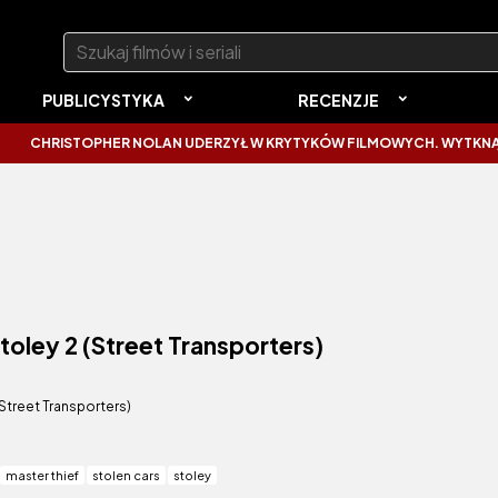
Szukaj:
PUBLICYSTYKA
RECENZJE
CHRISTOPHER NOLAN UDERZYŁ W KRYTYKÓW FILMOWYCH. WYTKNĄŁ IM 
toley 2 (Street Transporters)
(Street Transporters)
master thief
stolen cars
stoley