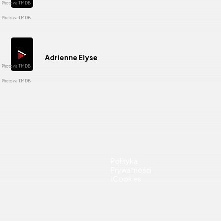
Adrienne Elyse
KONKURSY
MoviesRo
Ważne
om
strony
NEWSY
Filmy
Polityka
Movies
Gry
Prywatności
Room
to
Komiksy
i Cookies
jeden z
Książki
Seriale
najbardziej
Tech
popularnych