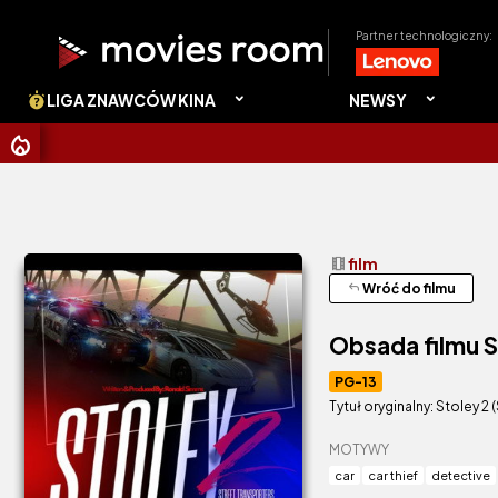
Partner technologiczny:
LIGA ZNAWCÓW KINA
NEWSY
theaters
film
reply
Wróć do filmu
Obsada filmu S
PG-13
Tytuł oryginalny: Stoley 2 
MOTYWY
car
car thief
detective