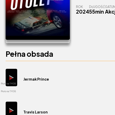
ROK
DŁUGOŚĆ
GATU
2024
55min
Akc
Pełna obsada
Jermak Prince
Travis Larson