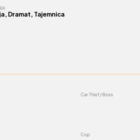
NEK
ja
,
Dramat
,
Tajemnica
Car Thief / Boss
Cop