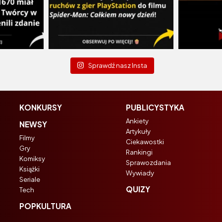
Sprawdź nasz Insta
KONKURSY
PUBLICYSTYKA
Ankiety
NEWSY
Artykuły
Filmy
Ciekawostki
Gry
Rankingi
Komiksy
Sprawozdania
Książki
Wywiady
Seriale
QUIZY
Tech
POPKULTURA