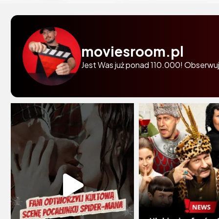
moviesroom.pl
Jest Was już ponad 110.000! Obserwuj 