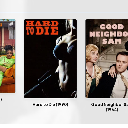
)
Hard to Die (1990)
Good Neighbor S
(1964)