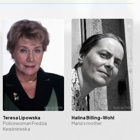
Teresa Lipowska
Halina Billing-Wohl
Policewoman Fredzia
Maria's mother
Kwaśniewska