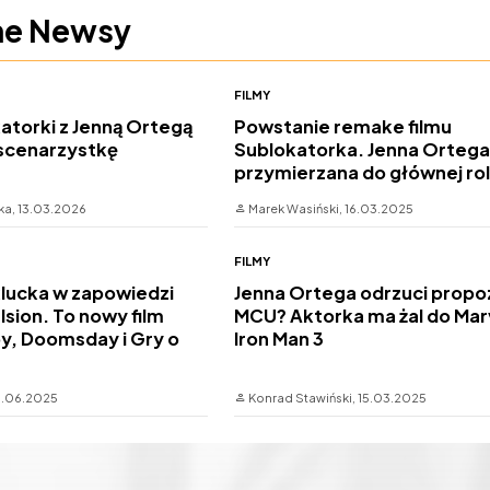
ne Newsy
FILMY
torki z Jenną Ortegą
Powstanie remake filmu
 scenarzystkę
Sublokatorka. Jenna Ortega
przymierzana do głównej rol
ka,
13.03.2026
Marek Wasiński,
16.03.2025
FILMY
klucka w zapowiedzi
Jenna Ortega odrzuci propo
lsion. To nowy film
MCU? Aktorka ma żal do Mar
oy, Doomsday i Gry o
Iron Man 3
.06.2025
Konrad Stawiński,
15.03.2025