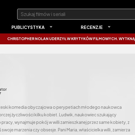
Szukaj:
PUBLICYSTYKA
RECENZJE
TOPHER NOLAN UDERZYŁ W KRYTYKÓW FILMOWYCH. WYTKNĄŁ IM NAJC
ator
7
oteski komedia obyczajowa o perypetiach młodego naukowca
rczej życzliwości kilku kobiet. Ludwik, naukowiec szukający
pracy, wynajmuje pokój w willi zamieszkanej przez same kobiety, z
 swoje marzenia czy obsesje. Pani Maria, właścicielka willi, zamierza