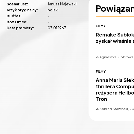
Scenariusz:
Janusz Majewski
Powiąza
Język oryginalny:
polski
Budżet:
-
Box Office:
-
FILMY
Data premiery:
07.01.1967
Remake Subloka
zyskał właśnie
Agnieszka Ziobrows
FILMY
Anna Maria Sie
thrillera Compu
reżysera Hellb
Tron
Konrad Stawiński,
20