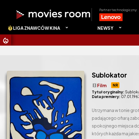
Partner technologiczny:
LIGA ZNAWCÓW KINA
NEWSY
CHRIS
Sublokator
theaters
Film
NR
Tytuł oryginalny:
Sublok
Data premiery:
07.01.196
Utrzymana w tonie gr
padającego ofiarą zabo
spokojnego miejsca do 
których każda ma jakieś