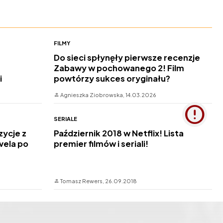
FILMY
Do sieci spłynęły pierwsze recenzje
Zabawy w pochowanego 2! Film
i
powtórzy sukces oryginału?
Agnieszka Ziobrowska,
14.03.2026
SERIALE
zycje z
Październik 2018 w Netflix! Lista
vela po
premier filmów i seriali!
Tomasz Rewers,
26.09.2018