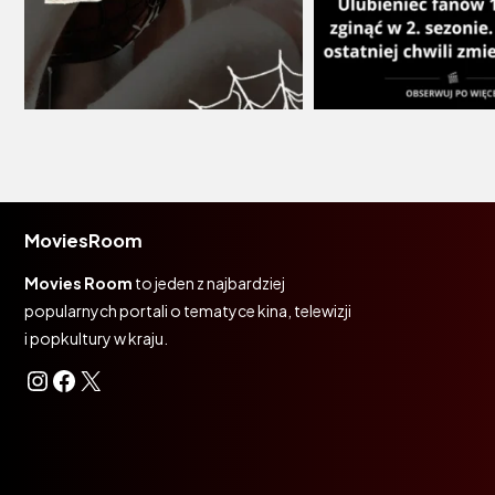
MoviesRoom
Movies Room
to jeden z najbardziej
popularnych portali o tematyce kina, telewizji
i popkultury w kraju.
Instagram
Facebook
X