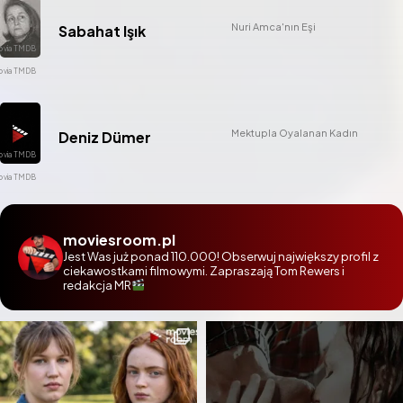
Nuri Amca'nın Eşi
Sabahat Işık
Mektupla Oyalanan Kadın
Deniz Dümer
moviesroom.pl
Jest Was już ponad 110.000! Obserwuj największy profil z
ciekawostkami filmowymi. Zapraszają Tom Rewers i
redakcja MR