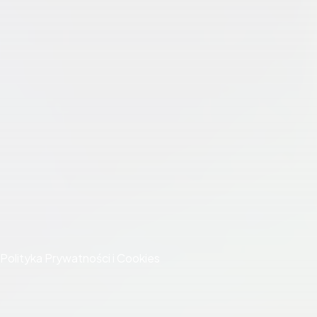
Komiksy
Recenzje komiksów
Książki
Recenzje książek
Seriale
Recenzje seriali
Tech
TEST SPRZĘTU
POPKULTURA
PUBLICYSTYKA
Ankiety
Artykuły
Ciekawostki
Rankingi
Sprawozdania
Wywiady
Ważne strony
Polityka Prywatności i Cookies
This product uses the
Copyright Movies Room. Design
TMDB API but