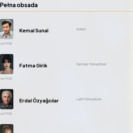
Pełna obsada
Adem
Kemal Sunal
Sevtap Yılmaztürk
Fatma Girik
Latif Yılmaztürk
Erdal Özyağcılar