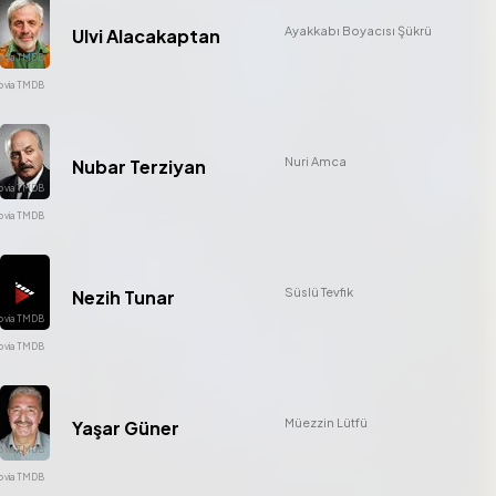
Ayakkabı Boyacısı Şükrü
Ulvi Alacakaptan
Nuri Amca
Nubar Terziyan
Süslü Tevfik
Nezih Tunar
Müezzin Lütfü
Yaşar Güner