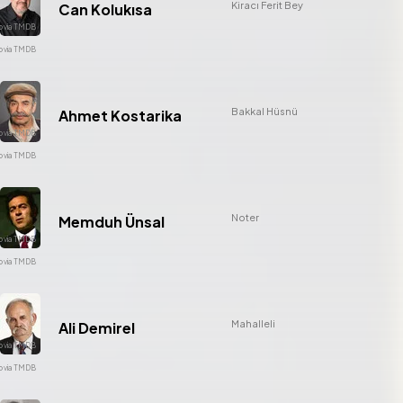
Kiracı Ferit Bey
Can Kolukısa
Bakkal Hüsnü
Ahmet Kostarika
Noter
Memduh Ünsal
Mahalleli
Ali Demirel