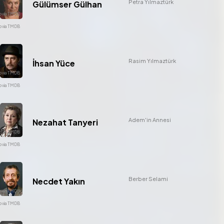
Petra Yılmaztürk
Gülümser Gülhan
Rasim Yılmaztürk
İhsan Yüce
Adem'in Annesi
Nezahat Tanyeri
Berber Selami
Necdet Yakın