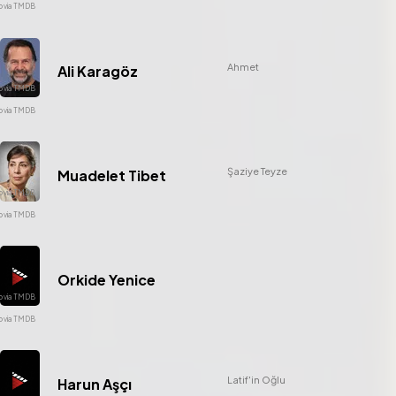
Ahmet
Ali Karagöz
Şaziye Teyze
Muadelet Tibet
Orkide Yenice
Latif'in Oğlu
Harun Aşçı