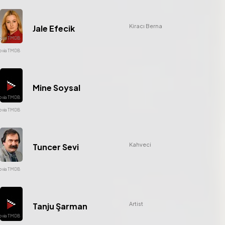
Kiracı Berna
Jale Efecik
Mine Soysal
Kahveci
Tuncer Sevi
Artist
Tanju Şarman