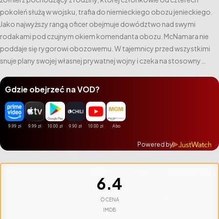
pokoleń służą w wojsku, trafia do niemieckiego obozu jenieckiego.
Jako najwyższy rangą oficer obejmuje dowództwo nad swymi
rodakami pod czujnym okiem komendanta obozu. McNamara nie
poddaje się rygorowi obozowemu. W tajemnicy przed wszystkimi
snuje plany swojej własnej prywatnej wojny i czeka na stosowny
moment, by uderzyć na wroga. Okazja by wprowadzić plan w życie
nadarza się, gdy w obozie zostaje popełnione morderstwo.
Gdzie obejrzeć na VOD?
McNamara zaczyna pokazowy proces. Obrońcą oskarżonego
zostaje porucznik Thomas Hart. Ale to tylko część planu…
Powered by
6.4
OCENA
IMDB