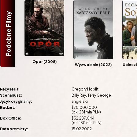
Podobne Filmy
Opór (2008)
Wyzwolenie (2022)
Uciecz
Reżyseria:
Gregory Hoblit
Scenariusz:
Billy Ray
Terry George
Język oryginalny:
angielski
Budżet:
$70,000,000
(ok. 281 mln PLN)
Box Office:
$32,287,044
(ok. 130 mln PLN)
Data premiery:
15.02.2002