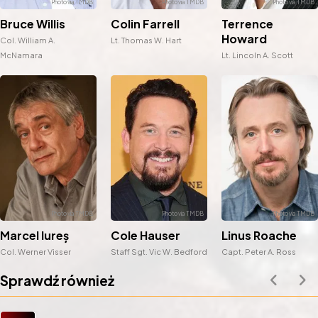
Bruce Willis
Colin Farrell
Terrence
Howard
Col. William A.
Lt. Thomas W. Hart
McNamara
Lt. Lincoln A. Scott
Marcel Iureș
Cole Hauser
Linus Roache
Col. Werner Visser
Staff Sgt. Vic W. Bedford
Capt. Peter A. Ross
Sprawdź również