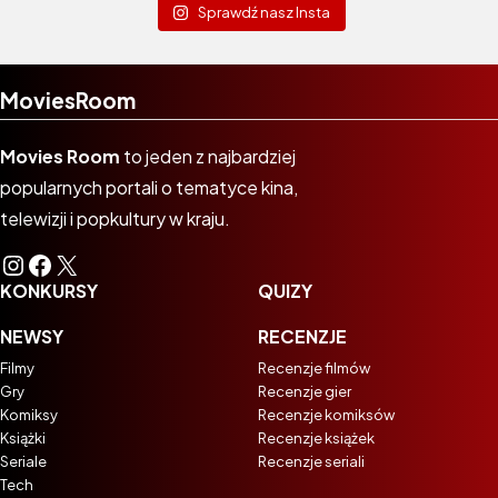
Sprawdź nasz Insta
MoviesRoom
Movies Room
to jeden z najbardziej
popularnych portali o tematyce kina,
telewizji i popkultury w kraju.
Instagram
Facebook
X
KONKURSY
QUIZY
NEWSY
RECENZJE
Filmy
Recenzje filmów
Gry
Recenzje gier
Komiksy
Recenzje komiksów
Książki
Recenzje książek
Seriale
Recenzje seriali
Tech