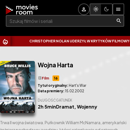
Szukaj:
CHRISTOPHER NOLAN UDERZYŁ W KRYTYKÓW FILMOWYCH. WY
Wojna Harta
theaters
Film
16
Tytuł oryginalny:
Hart's War
Data premiery:
15.02.2002
DŁUGOŚĆ
GATUNEK
2h 5min
Dramat
,
Wojenny
Trwa II wojna światowa. Pułkownik William McNamara, amerykański
żołnierz pochodzący z rodziny, której członkowie od czterech