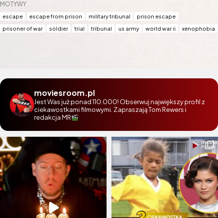
MOTYWY
escape
escape from prison
military tribunal
prison escape
prisoner of war
soldier
trial
tribunal
us army
world war ii
xenophobia
moviesroom.pl
Jest Was już ponad 110.000! Obserwuj największy profil z
ciekawostkami filmowymi. Zapraszają Tom Rewers i
redakcja MR