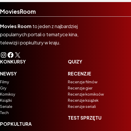
MoviesRoom
Movies Room
to jeden z najbardziej
popularnych portali o tematyce kina,
telewizji i popkultury w kraju.
Instagram
Facebook
X
KONKURSY
QUIZY
NEWSY
RECENZJE
Filmy
Recenzje filmów
Gry
Recenzje gier
Komiksy
Recenzje komiksów
Książki
Recenzje książek
Seriale
Recenzje seriali
Tech
TEST SPRZĘTU
POPKULTURA