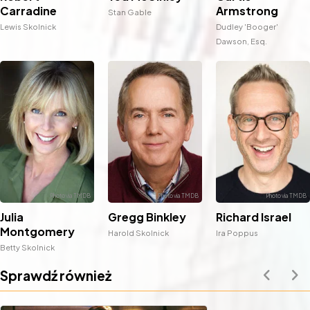
Carradine
Armstrong
Stan Gable
Lewis Skolnick
Dudley 'Booger'
Dawson, Esq.
Julia
Gregg Binkley
Richard Israel
Montgomery
Harold Skolnick
Ira Poppus
Betty Skolnick
Sprawdź również