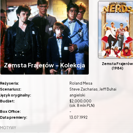
Zemsta Frajerów - Kolekcja
Zemsta Frajerów
(1984)
Reżyseria:
Roland Mesa
Scenariusz:
Steve Zacharias
Jeff Buhai
Język oryginalny:
angielski
Budżet:
$2,000,000
(ok. 8 mln PLN)
Box Office:
-
Data premiery:
13.07.1992
MOTYWY