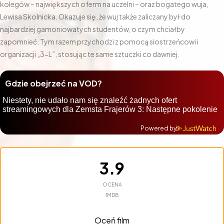
kolegów – największych oferm na uczelni – oraz bogatego wuja,
Lewisa Skolnicka. Okazuje się, że wuj także zaliczany był do
najbardziej gamoniowatych studentów, o czym chciałby
zapomnieć. Tym razem przychodzi z pomocą siostrzeńcowi i
organizacji „3-L”, stosując te same sztuczki co dawniej.
Gdzie obejrzeć na VOD?
Powered by
3.9
OCENA
IMDB
Oceń film