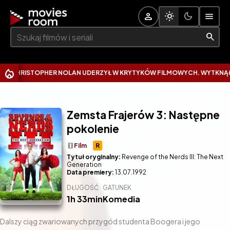
Szukaj:
HRISTOPHER NOLAN UDERZYŁ W KRYTYKÓW FILMOWYCH. WYTKNĄŁ IM 
Zemsta Frajerów 3: Następne
pokolenie
theaters
Film
R
Tytuł oryginalny:
Revenge of the Nerds III: The Next
Generation
Data premiery:
13.07.1992
DŁUGOŚĆ
GATUNEK
1h 33min
Komedia
Dalszy ciąg zwariowanych przygód studenta Boogera i jego