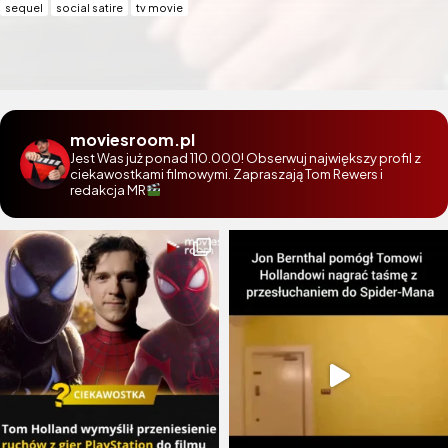
sequel
social satire
tv movie
moviesroom.pl
Jest Was już ponad 110.000! Obserwuj największy profil z
ciekawostkami filmowymi. Zapraszają Tom Rewers i
redakcja MR