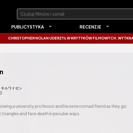
Szukaj:
PUBLICYSTYKA
RECENZJE
STOPHER NOLAN UDERZYŁ W KRYTYKÓW FILMOWYCH. WYTKNĄŁ IM NAJC
n
イネルワイゼン
80
llowing a university professor and his eerie nomad friend as they go
triangles and face death in peculiar ways.