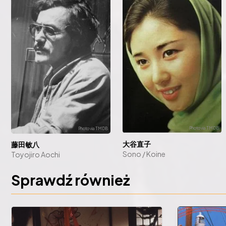
大谷直子
藤田敏八
Sono / Koine
Toyojiro Aochi
Sprawdź również