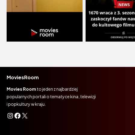
MoviesRoom
Movies Room
to jeden z najbardziej
popularnych portali o tematyce kina, telewizji
i popkultury w kraju.
Instagram
Facebook
X