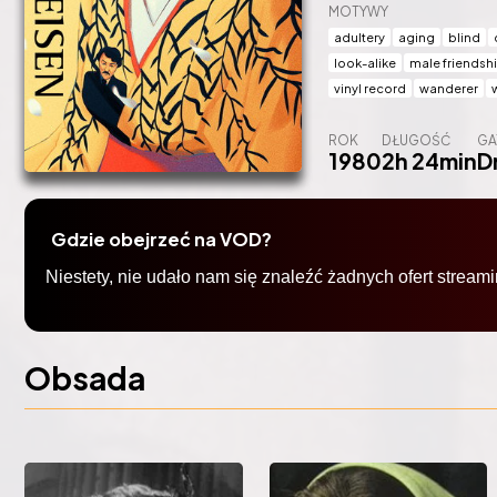
MOTYWY
adultery
aging
blind
look-alike
male friendsh
vinyl record
wanderer
ROK
DŁUGOŚĆ
GA
1980
2h 24min
D
Gdzie obejrzeć na VOD?
Obsada