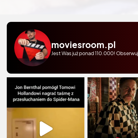
moviesroom.pl
Jest Was już ponad 110.000! Obserwuj 