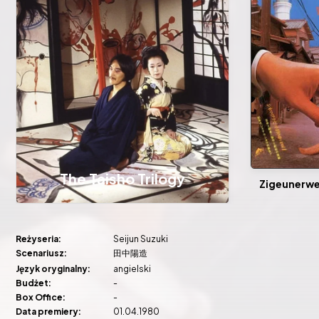
The Taisho Trilogy
Zigeunerwe
Reżyseria:
Seijun Suzuki
Scenariusz:
田中陽造
Język oryginalny:
angielski
Budżet:
-
Box Office:
-
Data premiery:
01.04.1980