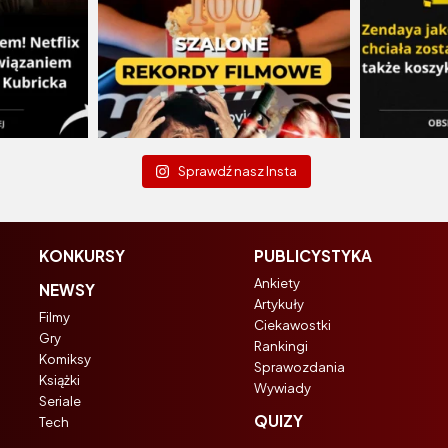
Sprawdź nasz Insta
KONKURSY
PUBLICYSTYKA
Ankiety
NEWSY
Artykuły
Filmy
Ciekawostki
Gry
Rankingi
Komiksy
Sprawozdania
Książki
Wywiady
Seriale
QUIZY
Tech