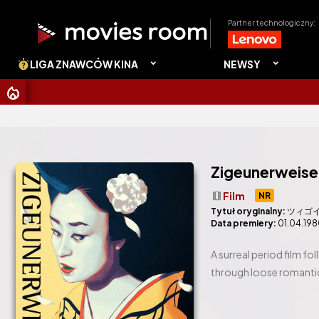
Partner technologiczny:
LIGA ZNAWCÓW KINA
NEWSY
CHRI
Zigeunerweise
theaters
Film
NR
Tytuł oryginalny:
ツィゴ
Data premiery:
01.04.19
A surreal period film fo
through loose romantic 