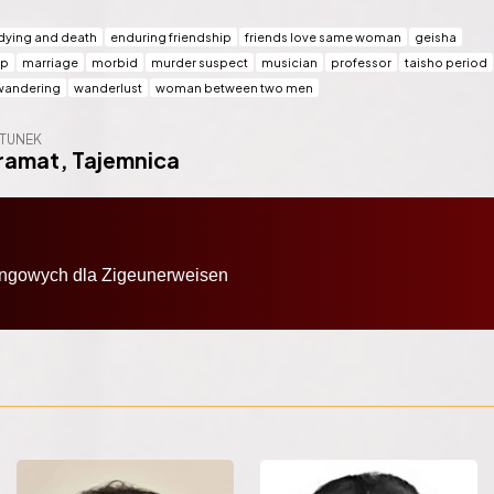
dying and death
enduring friendship
friends love same woman
geisha
ip
marriage
morbid
murder suspect
musician
professor
taisho period
wandering
wanderlust
woman between two men
TUNEK
ramat
,
Tajemnica