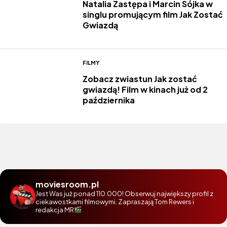
Natalia Zastępa i Marcin Sójka w
singlu promującym film Jak Zostać
Gwiazdą
FILMY
Zobacz zwiastun Jak zostać
gwiazdą! Film w kinach już od 2
października
moviesroom.pl
Jest Was już ponad 110.000! Obserwuj największy profil z
ciekawostkami filmowymi. Zapraszają Tom Rewers i
redakcja MR