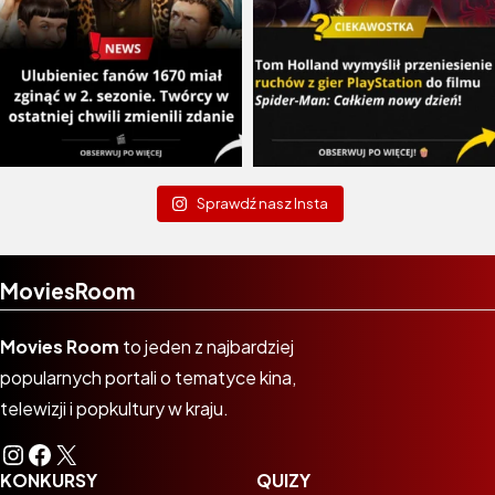
Sprawdź nasz Insta
MoviesRoom
Movies Room
to jeden z najbardziej
popularnych portali o tematyce kina,
telewizji i popkultury w kraju.
Instagram
Facebook
X
KONKURSY
QUIZY