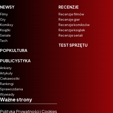
NEWSY
RECENZJE
Filmy
Recenzje filmów
Gry
Recenzje gier
Komiksy
Recenzje komiksów
Książki
Recenzje książek
Seriale
Recenzje seriali
Tech
TEST SPRZĘTU
POPKULTURA
PUBLICYSTYKA
Ankiety
Artykuły
Ciekawostki
Rankingi
Sprawozdania
Wywiady
Ważne strony
Polityka Prywatności i Cookies