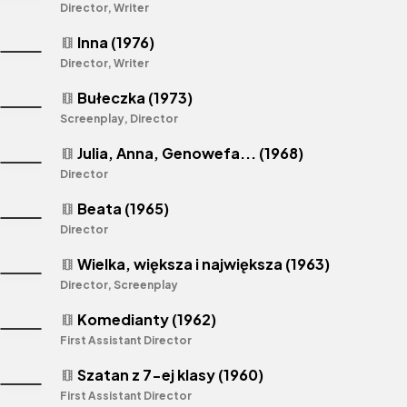
Director, Writer
Inna (1976)
theaters
Director, Writer
Bułeczka (1973)
theaters
Screenplay, Director
Julia, Anna, Genowefa... (1968)
theaters
Director
Beata (1965)
theaters
Director
Wielka, większa i największa (1963)
theaters
Director, Screenplay
Komedianty (1962)
theaters
First Assistant Director
Szatan z 7-ej klasy (1960)
theaters
First Assistant Director