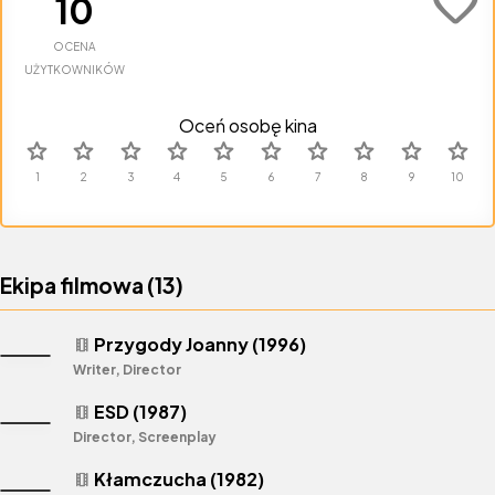
favorite
10
OCENA
UŻYTKOWNIKÓW
Oceń osobę kina
star
star
star
star
star
star
star
star
star
star
Ekipa filmowa (
13
)
Przygody Joanny (1996)
theaters
Writer, Director
ESD (1987)
theaters
Director, Screenplay
Kłamczucha (1982)
theaters