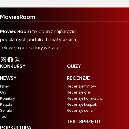
MoviesRoom
Movies Room
to jeden z najbardziej
popularnych portali o tematyce kina,
telewizji i popkultury w kraju.
Instagram
Facebook
X
KONKURSY
QUIZY
NEWSY
RECENZJE
Filmy
Recenzje filmów
Gry
Recenzje gier
Komiksy
Recenzje komiksów
Książki
Recenzje książek
Seriale
Recenzje seriali
Tech
TEST SPRZĘTU
POPKULTURA