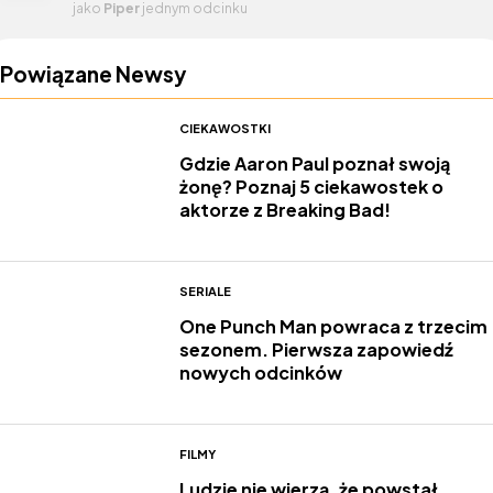
jako
Piper
jednym odcinku
Powiązane Newsy
CIEKAWOSTKI
Gdzie Aaron Paul poznał swoją
żonę? Poznaj 5 ciekawostek o
aktorze z Breaking Bad!
SERIALE
One Punch Man powraca z trzecim
sezonem. Pierwsza zapowiedź
nowych odcinków
FILMY
Ludzie nie wierzą, że powstał