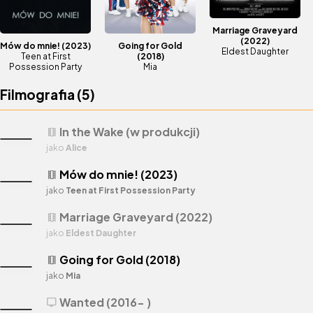
Marriage Graveyard
(2022)
Mów do mnie!
(2023)
Going for Gold
Eldest Daughter
Teen at First
(2018)
Possession Party
Mia
Filmografia (
5
)
In the Wake (w produkcji)
theaters
jako
Alice
Mów do mnie! (2023)
theaters
jako
Teen at First Possession Party
Marriage Graveyard (2022)
theaters
jako
Eldest Daughter
Going for Gold (2018)
theaters
jako
Mia
Wanted (2016- )
tv