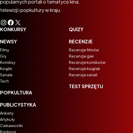
popularnych portali o tematyce kina,
telewizji i popkultury w kraju.
Instagram
Facebook
X
KONKURSY
QUIZY
NEWSY
RECENZJE
Filmy
Recenzje filmów
Gry
Recenzje gier
Komiksy
Recenzje komiksów
Książki
Recenzje książek
Seriale
Recenzje seriali
Tech
TEST SPRZĘTU
POPKULTURA
PUBLICYSTYKA
Ankiety
Artykuły
Ciekawostki
Rankingi