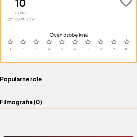
favorite
10
OCENA
UŻYTKOWNIKÓW
Oceń osobę kina
star
star
star
star
star
star
star
star
star
star
Popularne role
Filmografia (
0
)