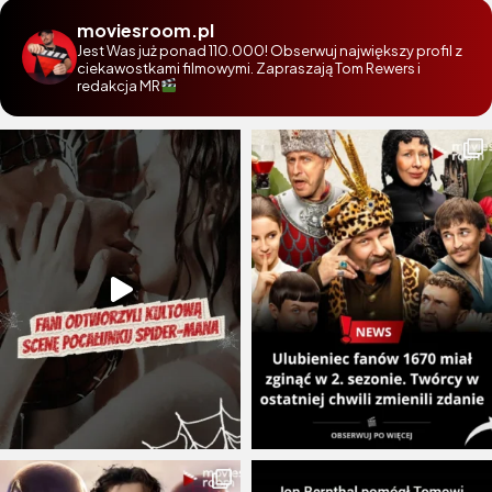
moviesroom.pl
Jest Was już ponad 110.000! Obserwuj największy profil z
ciekawostkami filmowymi. Zapraszają Tom Rewers i
redakcja MR