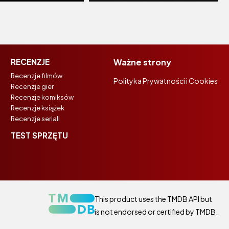
RECENZJE
Ważne strony
Recenzje filmów
Polityka Prywatności i Cookies
Recenzje gier
Recenzje komiksów
Recenzje książek
Recenzje seriali
TEST SPRZĘTU
This product uses the TMDB API but
is not endorsed or certified by TMDB.