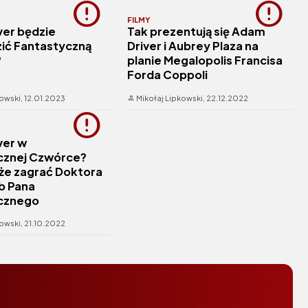
FILMY
ver będzie
Tak prezentują się Adam
ić Fantastyczną
Driver i Aubrey Plaza na
?
planie Megalopolis Francisa
Forda Coppoli
kowski,
12.01.2023
Mikołaj Lipkowski,
22.12.2022
ver w
cznej Czwórce?
że zagrać Doktora
b Pana
cznego
kowski,
21.10.2022