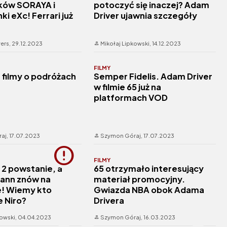
ów SORAYA i
potoczyć się inaczej? Adam
i eXc! Ferrari już
Driver ujawnia szczegóły
ers,
29.12.2023
Mikołaj Lipkowski,
14.12.2023
FILMY
 filmy o podróżach
Semper Fidelis. Adam Driver
w filmie 65 już na
platformach VOD
aj,
17.07.2023
Szymon Góraj,
17.07.2023
FILMY
2 powstanie, a
65 otrzymało interesujący
Mann znów na
materiał promocyjny.
e! Wiemy kto
Gwiazda NBA obok Adama
e Niro?
Drivera
kowski,
04.04.2023
Szymon Góraj,
16.03.2023