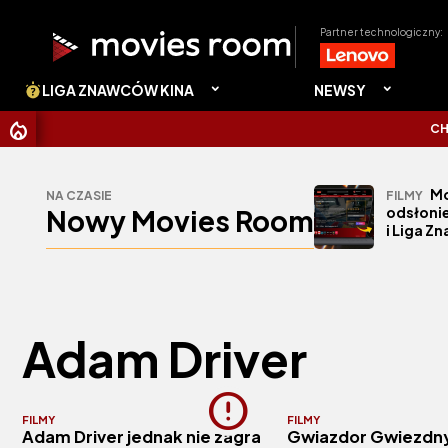
Partner technologiczny:
LIGA ZNAWCÓW KINA
NEWSY
CHRIST
Mo
NA CZASIE
FILMY
Nowy Movies Room
odsłonie
i Liga Z
Adam Driver
FILMY
FILMY
Adam Driver jednak nie zagra
Gwiazdor Gwiezdn