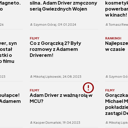
Magneto.
silna. Adam Driver zmęczony
kosmetyk
go
serią Gwiezdnych Wojen
powerbank
w kinach!
026
Szymon Góraj,
09.01.2024
Tomasz Rew
FILMY
RANKINGI
er, syn
Co z Gorączką 2? Były
Najlepsze
został
rozmowy z Adamem
w czasie
tki o
Driverem!
 filmu
023
Mikołaj Lipkowski,
24.08.2023
Szymon Gór
FILMY
FILMY
pułapce!
Adam Driver z ważną rolą w
Gorączka 
 z Adamem
MCU?
Michael 
a
pokładzi
zastąpi D
Kacper Domański,
19.04.2023
Mikołaj Lip