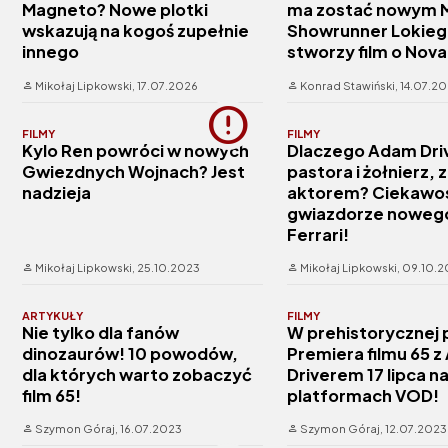
Magneto? Nowe plotki
ma zostać nowym 
wskazują na kogoś zupełnie
Showrunner Lokie
innego
stworzy film o Nova
Mikołaj Lipkowski,
17.07.2026
Konrad Stawiński,
14.07.2
FILMY
FILMY
Kylo Ren powróci w nowych
Dlaczego Adam Driv
Gwiezdnych Wojnach? Jest
pastora i żołnierz, 
nadzieja
aktorem? Ciekawos
gwiazdorze nowego
Ferrari!
Mikołaj Lipkowski,
25.10.2023
Mikołaj Lipkowski,
09.10.2
ARTYKUŁY
FILMY
Nie tylko dla fanów
W prehistorycznej 
dinozaurów! 10 powodów,
Premiera filmu 65
dla których warto zobaczyć
Driverem 17 lipca n
film 65!
platformach VOD!
Szymon Góraj,
16.07.2023
Szymon Góraj,
12.07.2023