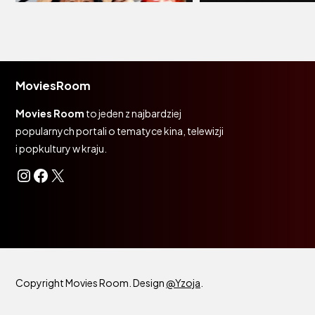
MoviesRoom
Movies Room
to jeden z najbardziej
popularnych portali o tematyce kina, telewizji
i popkultury w kraju.
Instagram
Facebook
X
Copyright Movies Room. Design
@Yzoja
.