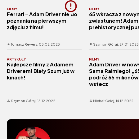
FILMY
FILMY
Ferrari – Adam Driver nie do
65 wkracza z nowy
poznania na pierwszym
zwiastunem! Adam 
zdjęciu z filmu!
prehistorycznej pu
Tomasz Rewers,
03.02.2023
Szymon Góraj,
27.01.2023
ARTYKUŁY
FILMY
Najlepsze filmy z Adamem
Adam Driver w nowy
Driverem! Biały Szum już w
Sama Raimiego! „65
kinach!
podróż 65 milionów 
wstecz
Szymon Góraj,
15.12.2022
Michał Celej,
14.12.2022