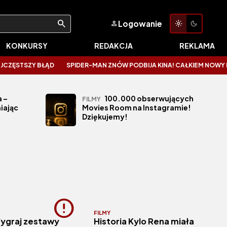
Logowanie
KONKURSY
REDAKCJA
REKLAMA
ĘSTSZY BŁĄD
SPIDER-MAN ZNÓW PODBIJA KINA! CAŁKIEM NOWY DZIEŃ 
 –
100.000 obserwujących
FILMY
iając
Movies Room na Instagramie!
Dziękujemy!
FILMY
Wygraj zestawy
Historia Kylo Rena miała