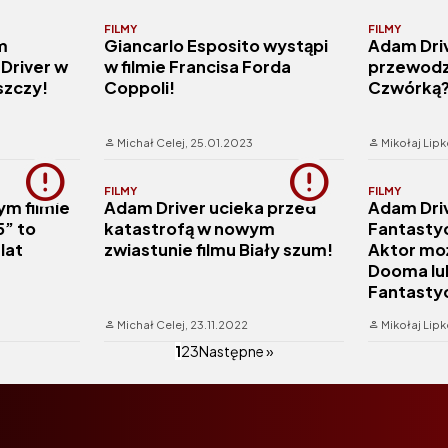
FILMY
FILMY
m
Giancarlo Esposito wystąpi
Adam Dri
Driver w
w filmie Francisa Forda
przewodz
szczy!
Coppoli!
Czwórką
Michał Celej,
25.01.2023
Mikołaj Lip
FILMY
FILMY
m filmie
Adam Driver ucieka przed
Adam Dri
” to
katastrofą w nowym
Fantasty
lat
zwiastunie filmu Biały szum!
Aktor mo
Dooma lu
Fantasty
Michał Celej,
23.11.2022
Mikołaj Lip
1
2
3
Następne »