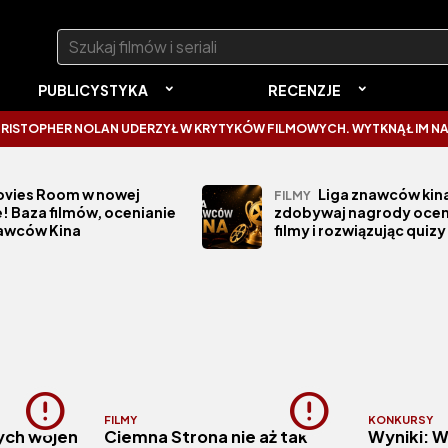
Szukaj:
PUBLICYSTYKA
RECENZJE
OPHER NOLAN UDERZYŁ W KRYTYKÓW FILMOWYCH. WYTKNĄŁ IM NAJCZ
vies Room w nowej
Liga znawców kina
FILMY
! Baza filmów, ocenianie
zdobywaj nagrody ocen
nawców Kina
filmy i rozwiązując quizy
FILMY
KONKURSY
ych wojen
Ciemna Strona nie aż tak
Wyniki: 