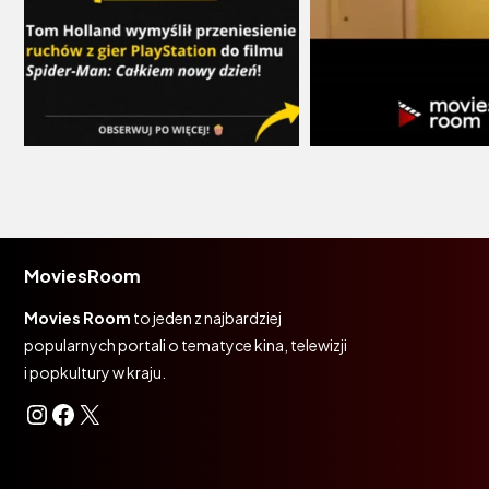
MoviesRoom
Movies Room
to jeden z najbardziej
popularnych portali o tematyce kina, telewizji
i popkultury w kraju.
Instagram
Facebook
X