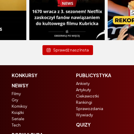
Sprawdź nasz Insta
KONKURSY
PUBLICYSTYKA
Ankiety
NEWSY
Artykuły
Filmy
Ciekawostki
Gry
Rankingi
Komiksy
Sprawozdania
Książki
Wywiady
Seriale
QUIZY
Tech