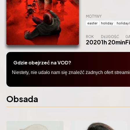
MOTYWY
easter
holiday
holiday 
ROK
DŁUGOŚĆ
GA
2020
1h 20min
F
Gdzie obejrzeć na VOD?
Obsada