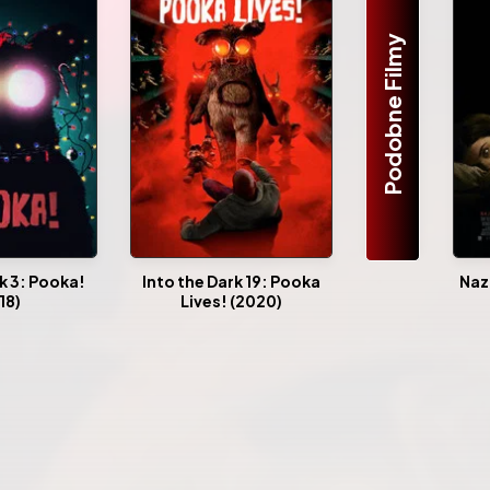
Podobne Filmy
rk 3: Pooka!
Into the Dark 19: Pooka
Naz
18)
Lives! (2020)