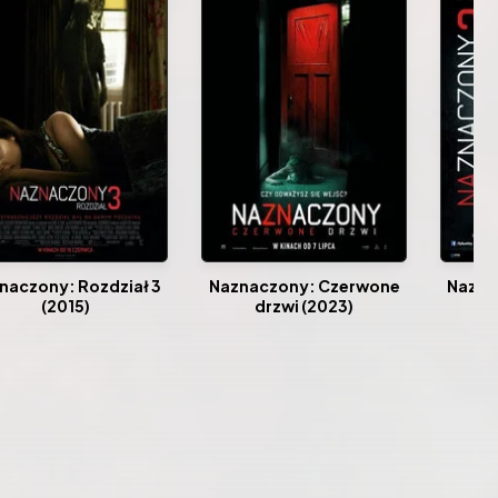
naczony: Rozdział 3
Naznaczony: Czerwone
Nazna
(2015)
drzwi (2023)