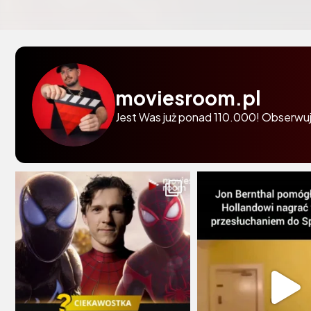
moviesroom.pl
Jest Was już ponad 110.000! Obserwuj 