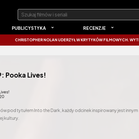
Szukaj:
PUBLICYSTYKA
RECENZJE
RISTOPHER NOLAN UDERZYŁ W KRYTYKÓW FILMOWYCH. WYTKNĄŁ IM NA
9: Pooka Lives!
ives!
20
orów pod tytułem Into the Dark, każdy odcinek inspirowany jest innym
j kultury.