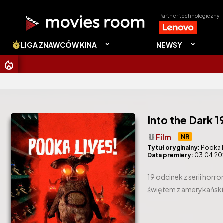
Partner technologiczny:
LIGA ZNAWCÓW KINA
NEWSY
CH
Into the Dark 1
theaters
Film
NR
Tytuł oryginalny:
Pooka L
Data premiery:
03.04.20
19 odcinek z serii horr
świętem z amerykańskie