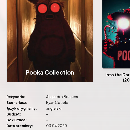
Pooka Collection
Into the Da
(20
Reżyseria:
Alejandro Brugués
Scenariusz:
Ryan Copple
Język oryginalny:
angielski
Budżet:
-
Box Office:
-
Data premiery:
03.04.2020