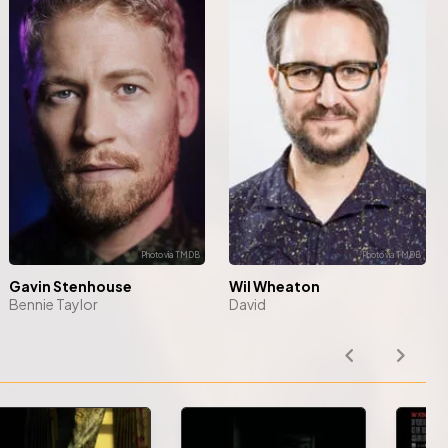
Gavin Stenhouse
Wil Wheaton
Bennie Taylor
David