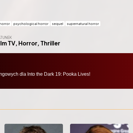
horror
psychological horror
sequel
supernatural horror
TUNEK
ilm TV
,
Horror
,
Thriller