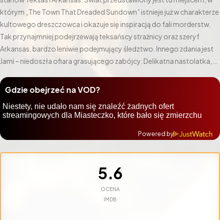
którym „The Town That Dreaded Sundown” istnieje już w charakterze
kultowego dreszczowca i okazuje się inspiracją do fali morderstw.
Tak przynajmniej podejrzewają teksańscy strażnicy oraz szeryf
Arkansas, bardzo leniwie podejmujący śledztwo. Innego zdania jest
Jami – niedoszła ofiara grasującego zabójcy. Delikatna nastolatka,
prowadząca indywidualne dochodzenie, ma własne teorie na temat
tożsamości zbrodniarza i nieśmiało dąży do zdemaskowania
Gdzie obejrzeć na VOD?
podejrzanego. Tymczasem miejscowi mieszkańcy drżą ze strachu.
Starsi obawiają się nawet, że zbrodni dokonuje szaleniec, który
ponad pół wieku temu zabił pięć osób i przepadł bez śladu.
Powered by
5.6
OCENA
IMDB