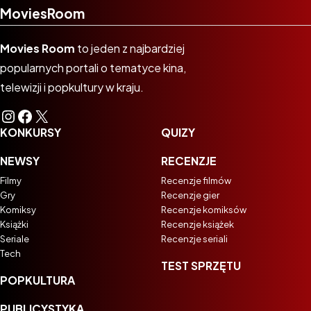
MoviesRoom
Movies Room
to jeden z najbardziej
popularnych portali o tematyce kina,
telewizji i popkultury w kraju.
Instagram
Facebook
X
KONKURSY
QUIZY
NEWSY
RECENZJE
Filmy
Recenzje filmów
Gry
Recenzje gier
Komiksy
Recenzje komiksów
Książki
Recenzje książek
Seriale
Recenzje seriali
Tech
TEST SPRZĘTU
POPKULTURA
PUBLICYSTYKA