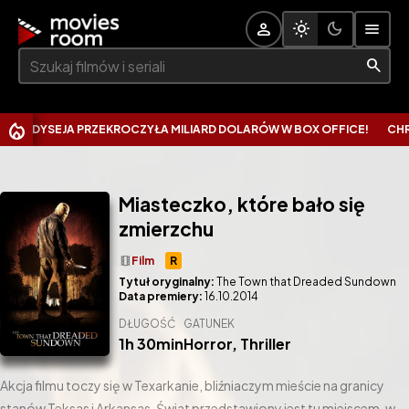
Szukaj:
DYSEJA PRZEKROCZYŁA MILIARD DOLARÓW W BOX OFFICE!
CHRISTO
Miasteczko, które bało się
zmierzchu
theaters
Film
R
Tytuł oryginalny:
The Town that Dreaded Sundown
Data premiery:
16.10.2014
DŁUGOŚĆ
GATUNEK
1h 30min
Horror
,
Thriller
Akcja filmu toczy się w Texarkanie, bliźniaczym mieście na granicy
stanów Teksas i Arkansas. Świat przedstawiony jest tu miejscem, w