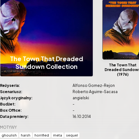
The Town That Dreaded
Sundown Collection
The Town That
Dreaded Sundow
(1976)
Reżyseria:
Alfonso Gomez-Rejon
Scenariusz:
Roberto Aguirre-Sacasa
Język oryginalny:
angielski
Budżet:
-
Box Office:
-
Data premiery:
16.10.2014
MOTYWY
ghoulish
harsh
horrified
meta
sequel