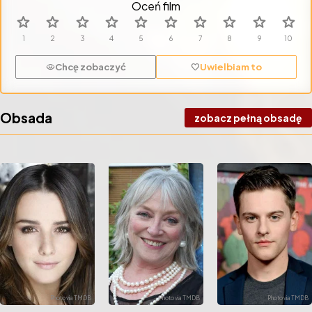
Oceń film
star
star
star
star
star
star
star
star
star
star
Chcę zobaczyć
Uwielbiam to
visibility
favorite
Obsada
zobacz pełną obsadę