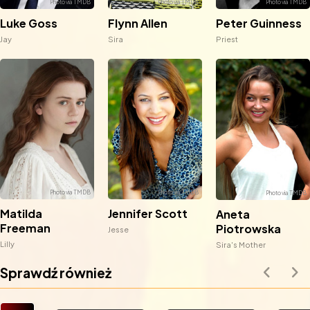
Luke Goss
Flynn Allen
Peter Guinness
Jay
Sira
Priest
Matilda
Jennifer Scott
Aneta
Freeman
Piotrowska
Jesse
Lilly
Sira's Mother
Sprawdź również