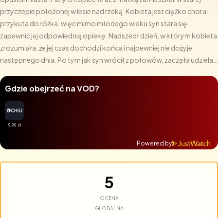
przyczepie położonej w lesie nad rzeką. Kobieta jest ciężko chora i
przykuta do łóżka, więc mimo młodego wieku syn stara się
zapewnić jej odpowiednią opiekę. Nadszedł dzień, w którym kobieta
zrozumiała, że jej czas dochodzi końca i najpewniej nie dożyje
następnego dnia. Po tym jak syn wrócił z połowów, zaczęła udzielać
mu ostatnich instrukcji, wręczając mu mapę i wskazując drogę, którą
â€‹â€‹musi podążać, aby trafić we wskazane miejsce. Istnieją jednak
Gdzie obejrzeć na VOD?
zasady, których chłopiec nie może złamać: zabronione jest
zbaczanie z wyznaczonej trasy i wchodzenia do dużych miast. Gdy
następnego poranku chłopiec nie mógł obudzić matki, zdał sobie
sprawę, że czas wyruszyć w drogę
Powered by
5
OCENA
GLOBALNA