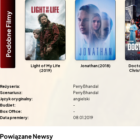
Podobne Filmy
Light of My Life
Jonathan (2018)
Docto
(2019)
Chris
Reżyseria:
Perry Bhandal
Scenariusz:
Perry Bhandal
Język oryginalny:
angielski
Budżet:
-
Box Office:
-
Data premiery:
08.01.2019
Powiązane Newsy