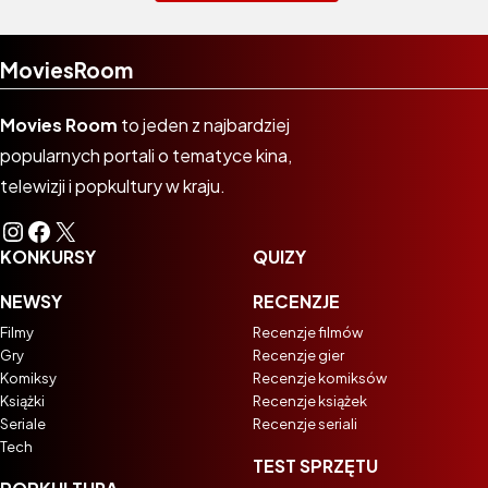
MoviesRoom
Movies Room
to jeden z najbardziej
popularnych portali o tematyce kina,
telewizji i popkultury w kraju.
Instagram
Facebook
X
KONKURSY
QUIZY
NEWSY
RECENZJE
Filmy
Recenzje filmów
Gry
Recenzje gier
Komiksy
Recenzje komiksów
Książki
Recenzje książek
Seriale
Recenzje seriali
Tech
TEST SPRZĘTU