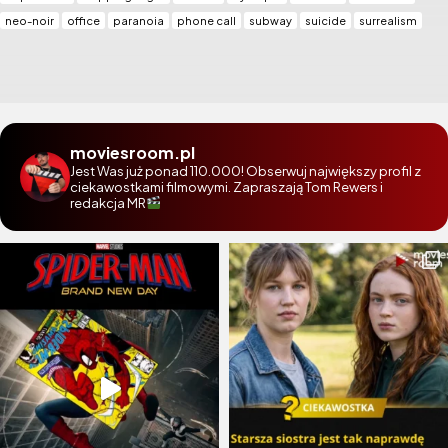
neo-noir
office
paranoia
phone call
subway
suicide
surrealism
moviesroom.pl
Jest Was już ponad 110.000! Obserwuj największy profil z
ciekawostkami filmowymi. Zapraszają Tom Rewers i
redakcja MR