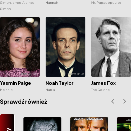
Simon James / James
Hannah
Mr. Papadopoulos
Simon
Yasmin Paige
Noah Taylor
James Fox
Melanie
Harris
The Colonel
Sprawdź również