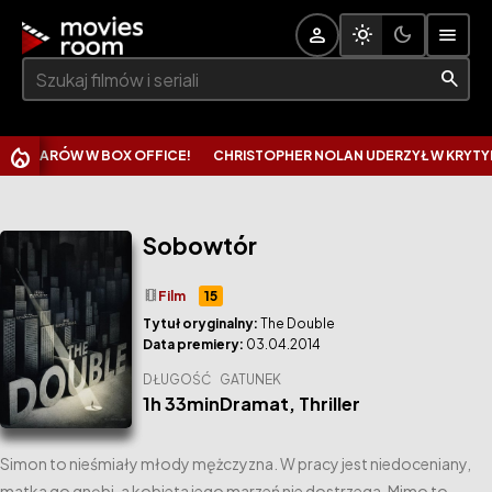
Szukaj:
LARÓW W BOX OFFICE!
CHRISTOPHER NOLAN UDERZYŁ W KRYTYKÓW 
Sobowtór
theaters
Film
15
Tytuł oryginalny:
The Double
Data premiery:
03.04.2014
DŁUGOŚĆ
GATUNEK
1h 33min
Dramat
,
Thriller
Simon to nieśmiały młody mężczyzna. W pracy jest niedoceniany,
matka go gnębi, a kobieta jego marzeń nie dostrzega. Mimo to