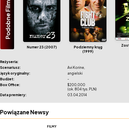
Podobne Filmy
Zos
Numer 23 (2007)
Podziemny krąg
(1999)
Reżyseria:
Scenariusz:
Avi Korine
Język oryginalny:
angielski
Budżet:
-
Box Office:
$200,000
(ok. 804 tys. PLN)
Data premiery:
03.04.2014
Powiązane Newsy
FILMY