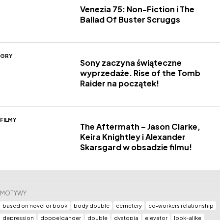
Venezia 75: Non-Fiction i The
Ballad Of Buster Scruggs
GRY
Sony zaczyna świąteczne
wyprzedaże. Rise of the Tomb
Raider na początek!
FILMY
The Aftermath – Jason Clarke,
Keira Knightley i Alexander
Skarsgard w obsadzie filmu!
MOTYWY
based on novel or book
body double
cemetery
co-workers relationship
depression
doppelgänger
double
dystopia
elevator
look-alike