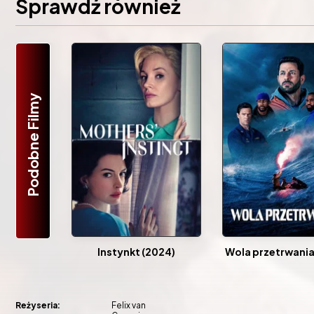
Sprawdź również
Podobne Filmy
Instynkt (2024)
Wola przetrwania
Reżyseria:
Felix van