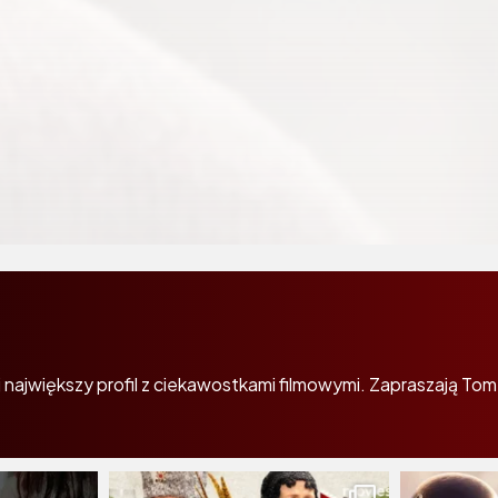
największy profil z ciekawostkami filmowymi. Zapraszają Tom