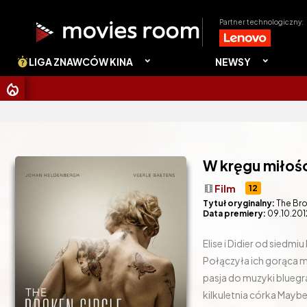
Partner technologiczny:
LIGA ZNAWCÓW KINA
NEWSY
CHRISTOP
W kręgu miłoś
theaters
Film
12
Tytuł oryginalny:
The Bro
Data premiery:
09.10.201
Elise i Didier od siedm
Połączyła ich gorąca m
pasja do muzyki bluegr
kilkuletnia córka Mayb