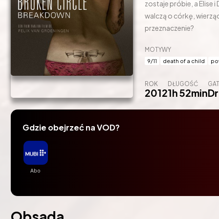
zostaje próbie, a Elise 
walczą o córkę, wierząc
przeznaczenie?
MOTYWY
9/11
death of a child
po
ROK
DŁUGOŚĆ
GA
2012
1h 52min
D
Gdzie obejrzeć na VOD?
Obsada