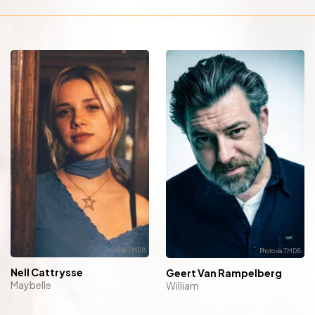
Nell Cattrysse
Geert Van Rampelberg
Maybelle
William