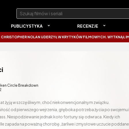
Szukaj:
PUBLICYSTYKA
RECENZJE
HER NOLAN UDERZYŁ W KRYTYKÓW FILMOWYCH. WYTKNĄŁ IM NAJCZĘST
ci
ken Circle Breakdown
2
iu lat żyją w szczęśliwym, choć niekonwencjonalnym związku.
iłość od pierwszego wejrzenia, głęboka potrzeba życia po swojemu 
ass. Niespodziewanie jednak koło fortuny się odwraca. Kiedy ich
elle zapada na poważną chorobę, żarliwe i zmysłowe uczucie poddane