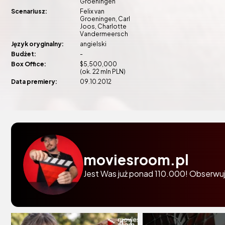
Groeningen
Scenariusz:
Felix van
Groeningen
Carl
Joos
Charlotte
Vandermeersch
Język oryginalny:
angielski
Budżet:
-
Box Office:
$5,500,000
(ok. 22 mln PLN)
Data premiery:
09.10.2012
moviesroom.pl
Jest Was już ponad 110.000! Obserwuj 