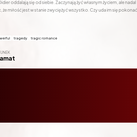
i Didier oddalają się od siebie. Zaczynają żyć własnym życiem, ale nadal
, że miłość jest w stanie zwyciężyć wszystko. Czy uda im się pokona
werful
tragedy
tragic romance
TUNEK
ramat