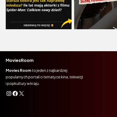
MoviesRoom
Movies Room
to jeden z najbardziej
popularnych portali o tematyce kina, telewizji
i popkultury w kraju.
Instagram
Facebook
X