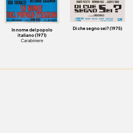
Di che segno sei?
(1975)
In nome del popolo
italiano
(1971)
Carabiniere