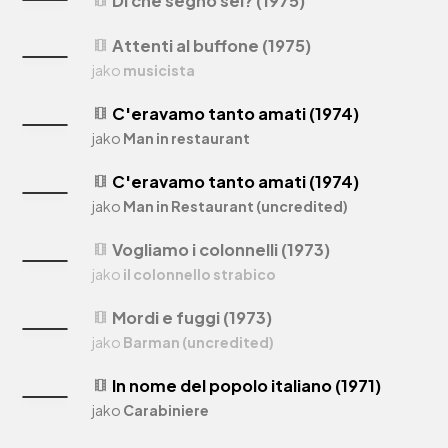
Di che segno sei? (1975)
theaters
Attenti al buffone (1975)
theaters
jako
musicista
C'eravamo tanto amati (1974)
theaters
jako
Man in restaurant
C'eravamo tanto amati (1974)
theaters
jako
Man in Restaurant (uncredited)
Vogliamo i colonnelli (1973)
theaters
jako
il colonnello strabico
Mordi e fuggi (1973)
theaters
jako
Barman (uncredited)
In nome del popolo italiano (1971)
theaters
jako
Carabiniere