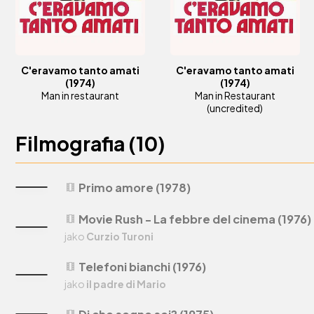
C'eravamo tanto amati
C'eravamo tanto amati
(1974)
(1974)
Man in restaurant
Man in Restaurant
(uncredited)
Filmografia (
10
)
Primo amore (1978)
theaters
Movie Rush - La febbre del cinema (1976)
theaters
jako
Curzio Turoni
Telefoni bianchi (1976)
theaters
jako
il padre di Mario