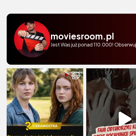
moviesroom.pl
Jest Was już ponad 110.000! Obserwuj 