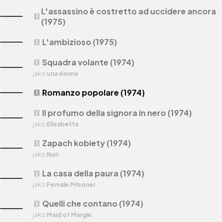
L'assassino è costretto ad uccidere ancora
theaters
(1975)
L'ambizioso (1975)
theaters
Squadra volante (1974)
theaters
jako
una donna
Romanzo popolare (1974)
theaters
Il profumo della signora in nero (1974)
theaters
jako
Elisabetta
Zapach kobiety (1974)
theaters
jako
Nun
La casa della paura (1974)
theaters
jako
Female Prisoner
Quelli che contano (1974)
theaters
jako
Maid of Margie