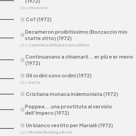
(1972)
jako
Una suora
Co? (1972)
theaters
Decameron proibitissimo (Boccaccio mio
theaters
statte zitto) (1972)
jako
Cameriera della Baronessa Elena
Continuavano a chiamarli... er più e er meno
theaters
(1972)
Gli ordini sono ordini (1972)
theaters
jako
Isotta
Cristiana monaca indemoniata (1972)
theaters
Poppea... una prostituta al servizio
theaters
dell'impero (1972)
Un bianco vestito per Marialé (1972)
theaters
jako
Woman Reading a Book