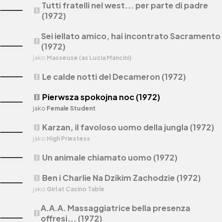
Tutti fratelli nel west... per parte di padre
theaters
(1972)
Sei iellato amico, hai incontrato Sacramento
theaters
(1972)
jako
Masseuse (as Lucia Mancini)
Le calde notti del Decameron (1972)
theaters
Pierwsza spokojna noc (1972)
theaters
jako
Female Student
Karzan, il favoloso uomo della jungla (1972)
theaters
jako
High Priestess
Un animale chiamato uomo (1972)
theaters
Ben i Charlie Na Dzikim Zachodzie (1972)
theaters
jako
Girl at Casino Table
A.A.A. Massaggiatrice bella presenza
theaters
offresi... (1972)