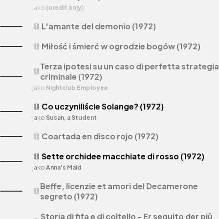
jako
(credit only)
L'amante del demonio (1972)
theaters
Miłość i śmierć w ogrodzie bogów (1972)
theaters
Terza ipotesi su un caso di perfetta strategia
theaters
criminale (1972)
jako
Nightclub Employee
Co uczyniliście Solange? (1972)
theaters
jako
Susan, a Student
Coartada en disco rojo (1972)
theaters
Sette orchidee macchiate di rosso (1972)
theaters
jako
Anna's Maid
Beffe, licenzie et amori del Decamerone
theaters
segreto (1972)
Storia di fifa e di coltello - Er seguito der più