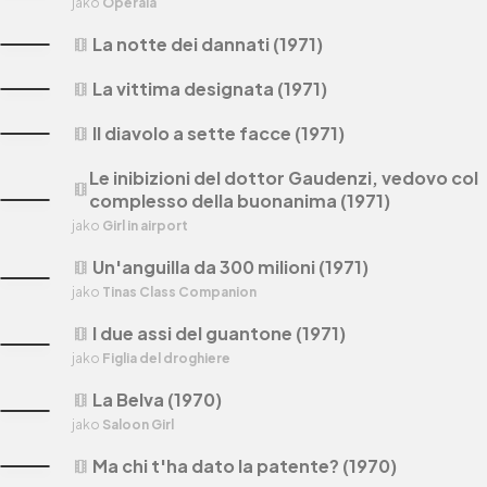
jako
Operaia
La notte dei dannati (1971)
theaters
La vittima designata (1971)
theaters
Il diavolo a sette facce (1971)
theaters
Le inibizioni del dottor Gaudenzi, vedovo col
theaters
complesso della buonanima (1971)
jako
Girl in airport
Un'anguilla da 300 milioni (1971)
theaters
jako
Tinas Class Companion
I due assi del guantone (1971)
theaters
jako
Figlia del droghiere
La Belva (1970)
theaters
jako
Saloon Girl
Ma chi t'ha dato la patente? (1970)
theaters