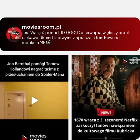
moviesroom.pl
Jest Was już ponad 110.000! Obserwuj największy profil z
ciekawostkami filmowymi. Zapraszają Tom Rewers i
redakcja MR