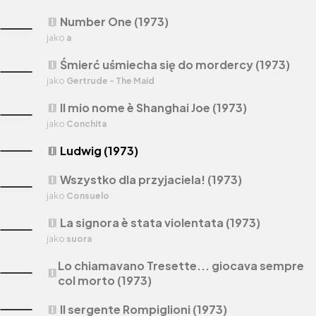
Number One (1973)
theaters
jako
a
Śmierć uśmiecha się do mordercy (1973)
theaters
jako
Gertrude - The Maid
Il mio nome è Shanghai Joe (1973)
theaters
jako
Conchita
Ludwig (1973)
theaters
Wszystko dla przyjaciela! (1973)
theaters
jako
Consuelo
La signora è stata violentata (1973)
theaters
jako
suora
Lo chiamavano Tresette... giocava sempre
theaters
col morto (1973)
Il sergente Rompiglioni (1973)
theaters