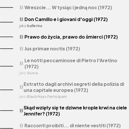
Wreszcie... W tysiąc i jedną noc (1972)
theaters
Don Camillo e i giovani d'oggi (1972)
theaters
jako
ballerina
Prawo do życia, prawo do śmierci (1972)
theaters
Jus primae noctis (1972)
theaters
Le notti peccaminose di Pietro l'Aretino
theaters
(1972)
jako
Suora
Estratto dagli archivi segreti della polizia di
theaters
una capitale europea (1972)
jako
Black Mass Participant
Skąd wzięły się te dziwne krople krwi na ciele
theaters
Jennifer? (1972)
Racconti proibiti... di niente vestiti (1972)
theaters