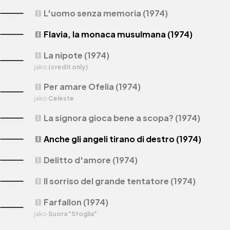
L'uomo senza memoria (1974)
theaters
Flavia, la monaca musulmana (1974)
theaters
La nipote (1974)
theaters
jako
(credit only)
Per amare Ofelia (1974)
theaters
jako
Celeste
La signora gioca bene a scopa? (1974)
theaters
Anche gli angeli tirano di destro (1974)
theaters
Delitto d'amore (1974)
theaters
Il sorriso del grande tentatore (1974)
theaters
Farfallon (1974)
theaters
jako
Suora "Sfoglia"