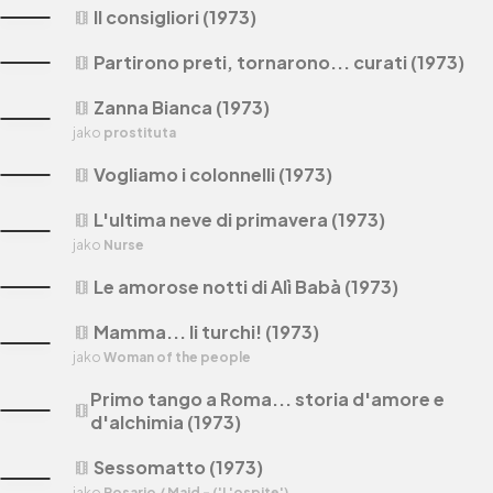
Il consigliori (1973)
theaters
Partirono preti, tornarono... curati (1973)
theaters
Zanna Bianca (1973)
theaters
jako
prostituta
Vogliamo i colonnelli (1973)
theaters
L'ultima neve di primavera (1973)
theaters
jako
Nurse
Le amorose notti di Alì Babà (1973)
theaters
Mamma... li turchi! (1973)
theaters
jako
Woman of the people
Primo tango a Roma... storia d'amore e
theaters
d'alchimia (1973)
Sessomatto (1973)
theaters
jako
Rosario / Maid - ('L'ospite')