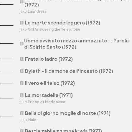
theaters
(1972)
jako
Laundress
La morte scende leggera (1972)
theaters
jako
Girl Answering the Telephone
Uomo avvisato mezzo ammazzato... Parola
theaters
di Spirito Santo (1972)
Fratello ladro (1972)
theaters
Byleth - Il demone dell'incesto (1972)
theaters
Il vero e il falso (1972)
theaters
La mortadella (1971)
theaters
jako
Friend of Maddalena
Bella di giorno moglie di notte (1971)
theaters
jako
Maid
Bestia zabija z zimną krwią (1971)
theaters