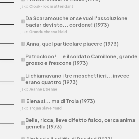
jako
Cloak-room attendant
Da Scaramouche or se vuoi l'assoluzione
theaters
baciar devi sto... cordone! (1973)
jako
Granduchessa Maid
Anna, quel particolare piacere (1973)
theaters
Patroclooo!... e il soldato Camillone, grande
theaters
grosso e frescone (1973)
Li chiamavano i tre moschettieri... invece
theaters
erano quattro (1973)
jako
Jeanne Etienne
Elena sì... ma di Troia (1973)
theaters
jako
Trojan Slave Maid
Bella, ricca, lieve difetto fisico, cerca anima
theaters
gemella (1973)