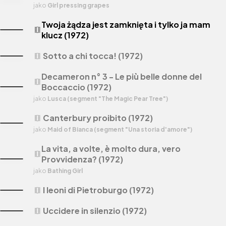
jako
Girl pressing grapes
Twoja żądza jest zamknięta i tylko ja mam
theaters
klucz (1972)
Sotto a chi tocca! (1972)
theaters
Decameron n° 3 - Le più belle donne del
theaters
Boccaccio (1972)
jako
Lusca (segment "The Magic Pear Tree")
Canterbury proibito (1972)
theaters
jako
Maid of Bianca (segment "Una storia d'amore")
La vita, a volte, è molto dura, vero
theaters
Provvidenza? (1972)
jako
Bathing Girl
I leoni di Pietroburgo (1972)
theaters
Uccidere in silenzio (1972)
theaters