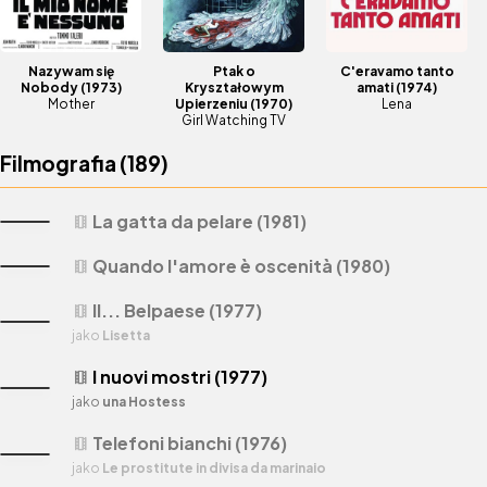
Nazywam się
Ptak o
C'eravamo tanto
Nobody
(1973)
Kryształowym
amati
(1974)
Mother
Upierzeniu
(1970)
Lena
Girl Watching TV
Filmografia (
189
)
La gatta da pelare (1981)
theaters
Quando l'amore è oscenità (1980)
theaters
Il... Belpaese (1977)
theaters
jako
Lisetta
I nuovi mostri (1977)
theaters
jako
una Hostess
Telefoni bianchi (1976)
theaters
jako
Le prostitute in divisa da marinaio