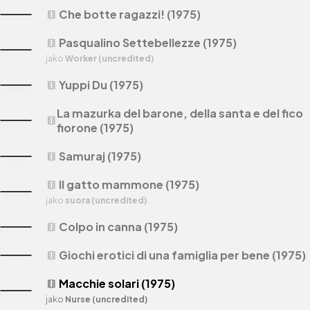
Che botte ragazzi! (1975)
theaters
Pasqualino Settebellezze (1975)
theaters
jako
Worker (uncredited)
Yuppi Du (1975)
theaters
La mazurka del barone, della santa e del fico
theaters
fiorone (1975)
Samuraj (1975)
theaters
Il gatto mammone (1975)
theaters
jako
suora (uncredited)
Colpo in canna (1975)
theaters
Giochi erotici di una famiglia per bene (1975)
theaters
Macchie solari (1975)
theaters
jako
Nurse (uncredited)