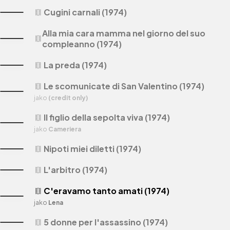
Cugini carnali (1974)
theaters
Alla mia cara mamma nel giorno del suo
theaters
compleanno (1974)
La preda (1974)
theaters
Le scomunicate di San Valentino (1974)
theaters
jako
(credit only)
Il figlio della sepolta viva (1974)
theaters
jako
Cameriera
Nipoti miei diletti (1974)
theaters
L'arbitro (1974)
theaters
C'eravamo tanto amati (1974)
theaters
jako
Lena
5 donne per l'assassino (1974)
theaters