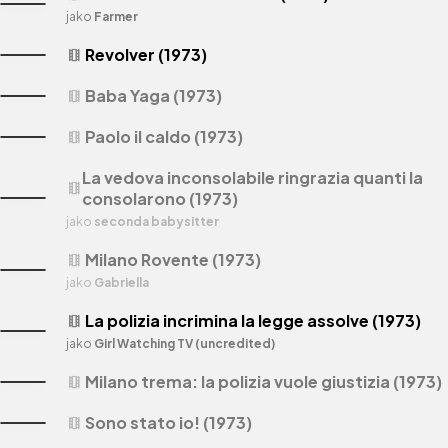
jako
Farmer
Revolver (1973)
theaters
Baba Yaga (1973)
theaters
Paolo il caldo (1973)
theaters
La vedova inconsolabile ringrazia quanti la
theaters
consolarono (1973)
jako
seconda babysitter
Milano Rovente (1973)
theaters
jako
Gabriella
La polizia incrimina la legge assolve (1973)
theaters
jako
Girl Watching TV (uncredited)
Milano trema: la polizia vuole giustizia (1973)
theaters
Sono stato io! (1973)
theaters