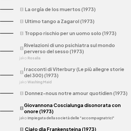
La orgía de los muertos (1973)
theaters
Ultimo tango a Zagarol (1973)
theaters
Troppo rischio per un uomo solo (1973)
theaters
Rivelazioni di uno psichiatra sul mondo
theaters
perverso del sesso (1973)
jako
Rosalia
I racconti di Viterbury (Le più allegre storie
theaters
del 300) (1973)
jako
Washing Maid
Donnez-nous notre amour quotidien (1973)
theaters
Giovannona Coscialunga disonorata con
theaters
onore (1973)
jako
impiegata della società delle "accompagnatrici"
Ciało dla Frankensteina (1973)
theaters