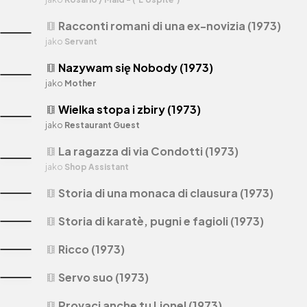
Racconti romani di una ex-novizia (1973)
theaters
jako
Servant
Nazywam się Nobody (1973)
theaters
jako
Mother
Wielka stopa i zbiry (1973)
theaters
jako
Restaurant Guest
La ragazza di via Condotti (1973)
theaters
jako
Shop Assistant
Storia di una monaca di clausura (1973)
theaters
Storia di karatè, pugni e fagioli (1973)
theaters
Ricco (1973)
theaters
Servo suo (1973)
theaters
Provaci anche tu Lionel (1973)
theaters