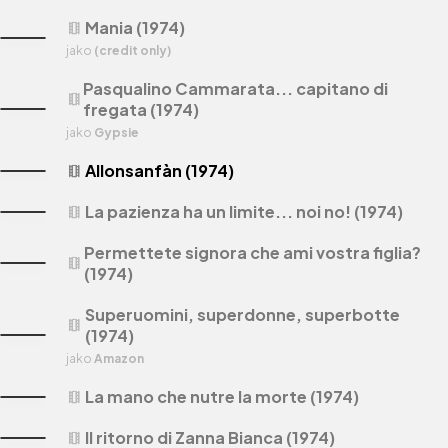
Mania (1974)
theaters
jako
(credit only)
Pasqualino Cammarata... capitano di
theaters
fregata (1974)
jako
Gypsie
Allonsanfàn (1974)
theaters
La pazienza ha un limite... noi no! (1974)
theaters
Permettete signora che ami vostra figlia?
theaters
(1974)
Superuomini, superdonne, superbotte
theaters
(1974)
jako
Amazon
La mano che nutre la morte (1974)
theaters
Il ritorno di Zanna Bianca (1974)
theaters