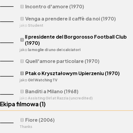
Incontro d'amore (1970)
theaters
Venga a prendere il caffè da noi (1970)
theaters
jako
Student
Il presidente del Borgorosso Football Club
theaters
(1970)
jako
la moglie di uno dei calciatori
Quell'amore particolare (1970)
theaters
Ptak o Kryształowym Upierzeniu (1970)
theaters
jako
Girl Watching TV
Banditi a Milano (1968)
theaters
jako
Assisting Girl at Razzia (uncredited)
Ekipa filmowa (
1
)
Fiore (2006)
theaters
Thanks