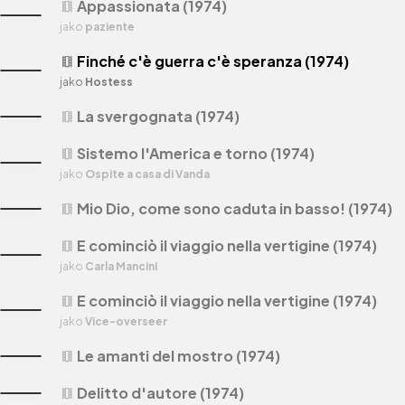
Appassionata (1974)
theaters
jako
paziente
Finché c'è guerra c'è speranza (1974)
theaters
jako
Hostess
La svergognata (1974)
theaters
Sistemo l'America e torno (1974)
theaters
jako
Ospite a casa di Vanda
Mio Dio, come sono caduta in basso! (1974)
theaters
E cominciò il viaggio nella vertigine (1974)
theaters
jako
Carla Mancini
E cominciò il viaggio nella vertigine (1974)
theaters
jako
Vice-overseer
Le amanti del mostro (1974)
theaters
Delitto d'autore (1974)
theaters