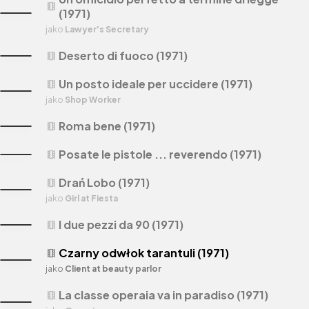
theaters
(1971)
jako
Lawyer's Secretary
Deserto di fuoco (1971)
theaters
Un posto ideale per uccidere (1971)
theaters
jako
Shop Worker
Roma bene (1971)
theaters
Posate le pistole ... reverendo (1971)
theaters
Drań Lobo (1971)
theaters
jako
Girl at Fiesta
I due pezzi da 90 (1971)
theaters
Czarny odwłok tarantuli (1971)
theaters
jako
Client at beauty parlor
La classe operaia va in paradiso (1971)
theaters