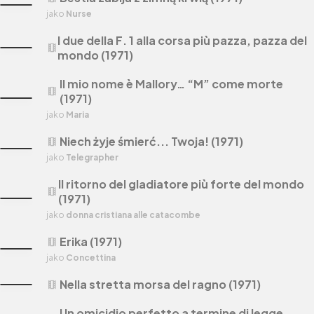
jako
Nurse
I due della F. 1 alla corsa più pazza, pazza del
theaters
mondo (1971)
Il mio nome è Mallory… “M” come morte
theaters
(1971)
jako
Maria
Niech żyje śmierć... Twoja! (1971)
theaters
jako
Telegrapher
Il ritorno del gladiatore più forte del mondo
theaters
(1971)
jako
donna cristiana alle catacombe
Erika (1971)
theaters
jako
Concettina
Nella stretta morsa del ragno (1971)
theaters
Un omicidio perfetto a termine di legge