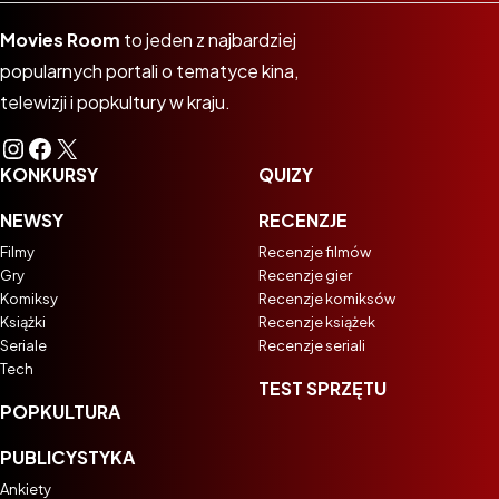
Movies Room
to jeden z najbardziej
popularnych portali o tematyce kina,
telewizji i popkultury w kraju.
Instagram
Facebook
X
KONKURSY
QUIZY
NEWSY
RECENZJE
Filmy
Recenzje filmów
Gry
Recenzje gier
Komiksy
Recenzje komiksów
Książki
Recenzje książek
Seriale
Recenzje seriali
Tech
TEST SPRZĘTU
POPKULTURA
PUBLICYSTYKA
Ankiety