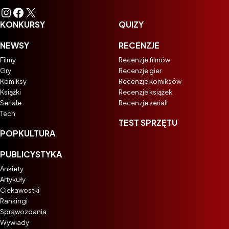
Instagram
Facebook
X
KONKURSY
QUIZY
NEWSY
RECENZJE
Filmy
Recenzje filmów
Gry
Recenzje gier
Komiksy
Recenzje komiksów
Książki
Recenzje książek
Seriale
Recenzje seriali
Tech
TEST SPRZĘTU
POPKULTURA
PUBLICYSTYKA
Ankiety
Artykuły
Ciekawostki
Rankingi
Sprawozdania
Wywiady