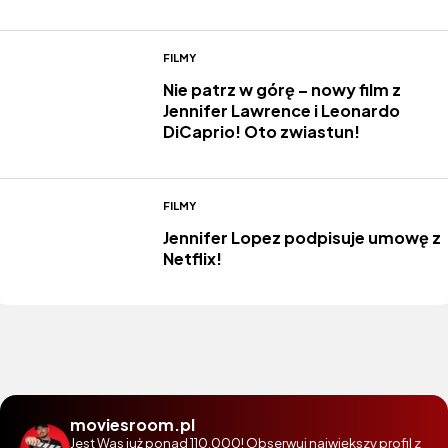
FILMY
Nie patrz w górę – nowy film z
Jennifer Lawrence i Leonardo
DiCaprio! Oto zwiastun!
FILMY
Jennifer Lopez podpisuje umowę z
Netflix!
moviesroom.pl
Jest Was już ponad 110.000! Obserwuj największy profil z