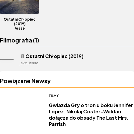
Ostatni Chłopiec
(2019)
Jesse
Filmografia (
1
)
Ostatni Chłopiec (2019)
theaters
jako
Jesse
Powiązane Newsy
FILMY
Gwiazda Gry o tron u boku Jennifer
Lopez. Nikolaj Coster-Waldau
dołącza do obsady The Last Mrs.
Parrish