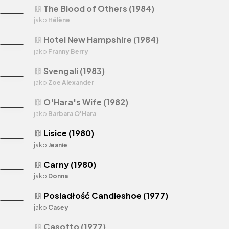
The Blood of Others (1984)
theaters
jako
Hélène
Hotel New Hampshire (1984)
theaters
jako
Franny Berry
Svengali (1983)
theaters
jako
Zoe Alexander
O'Hara's Wife (1982)
theaters
jako
Barbara O'Hara
Lisice (1980)
theaters
jako
Jeanie
Carny (1980)
theaters
jako
Donna
Posiadłość Candleshoe (1977)
theaters
jako
Casey
Casotto (1977)
theaters