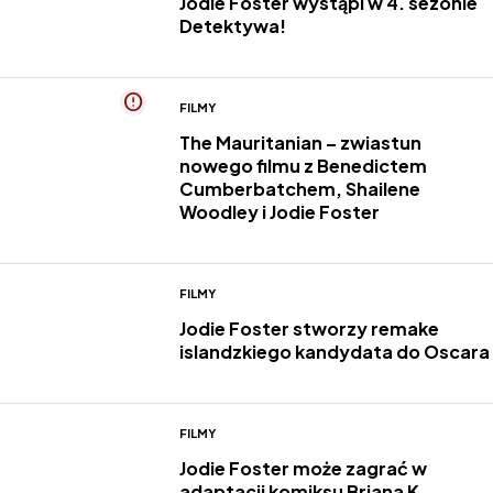
Jodie Foster wystąpi w 4. sezonie
Detektywa!
FILMY
The Mauritanian – zwiastun
nowego filmu z Benedictem
Cumberbatchem, Shailene
Woodley i Jodie Foster
FILMY
Jodie Foster stworzy remake
islandzkiego kandydata do Oscara
FILMY
Jodie Foster może zagrać w
adaptacji komiksu Briana K.