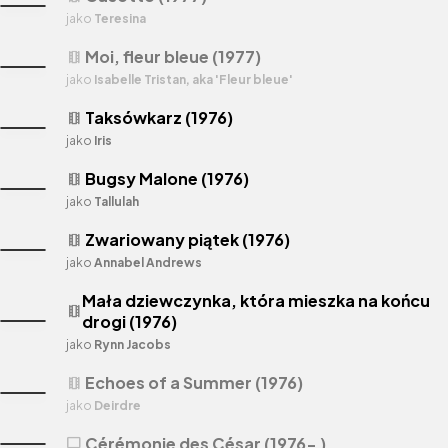
jako
Teresina
Moi, fleur bleue (1977)
theaters
jako
Isabelle Tristan, aka 'Fleur bleue'
Taksówkarz (1976)
theaters
jako
Iris
Bugsy Malone (1976)
theaters
jako
Tallulah
Zwariowany piątek (1976)
theaters
jako
Annabel Andrews
Mała dziewczynka, która mieszka na końcu
theaters
drogi (1976)
jako
Rynn Jacobs
Echoes of a Summer (1976)
theaters
jako
Deirdre
Cérémonie des César (1976- )
tv