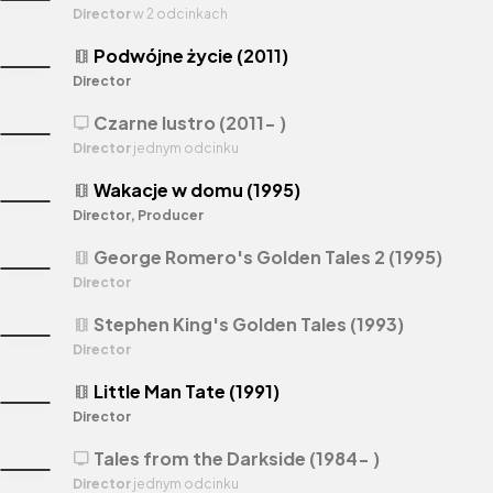
Director
w 2 odcinkach
Podwójne życie (2011)
theaters
Director
Czarne lustro (2011- )
tv
Director
jednym odcinku
Wakacje w domu (1995)
theaters
Director, Producer
George Romero's Golden Tales 2 (1995)
theaters
Director
Stephen King's Golden Tales (1993)
theaters
Director
Little Man Tate (1991)
theaters
Director
Tales from the Darkside (1984- )
tv
Director
jednym odcinku