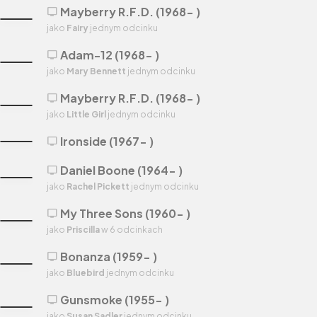
Mayberry R.F.D. (1968- )
tv
jako
Fairy
jednym odcinku
Adam-12 (1968- )
tv
jako
Mary Bennett
jednym odcinku
Mayberry R.F.D. (1968- )
tv
jako
Little Girl
jednym odcinku
Ironside (1967- )
tv
Daniel Boone (1964- )
tv
jako
Rachel Pickett
jednym odcinku
My Three Sons (1960- )
tv
jako
Priscilla
w 6 odcinkach
Bonanza (1959- )
tv
jako
Bluebird
jednym odcinku
Gunsmoke (1955- )
tv
jako
Susan Sadler
jednym odcinku