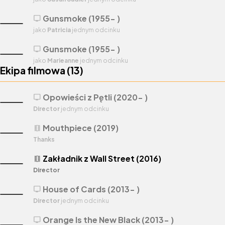
Gunsmoke (1955- )
tv
jako
Patricia
jednym odcinku
Gunsmoke (1955- )
tv
jako
Marieanne
jednym odcinku
Ekipa filmowa (
13
)
Opowieści z Pętli (2020- )
tv
Director
jednym odcinku
Mouthpiece (2019)
theaters
Thanks
Zakładnik z Wall Street (2016)
theaters
Director
House of Cards (2013- )
tv
Director
jednym odcinku
Orange Is the New Black (2013- )
tv