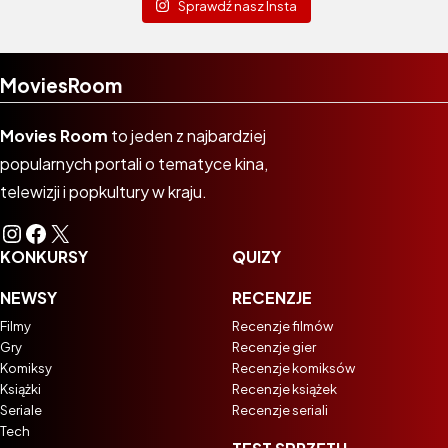
Sprawdź nasz Insta
MoviesRoom
Movies Room
to jeden z najbardziej
popularnych portali o tematyce kina,
telewizji i popkultury w kraju.
Instagram
Facebook
X
KONKURSY
QUIZY
NEWSY
RECENZJE
Filmy
Recenzje filmów
Gry
Recenzje gier
Komiksy
Recenzje komiksów
Książki
Recenzje książek
Seriale
Recenzje seriali
Tech