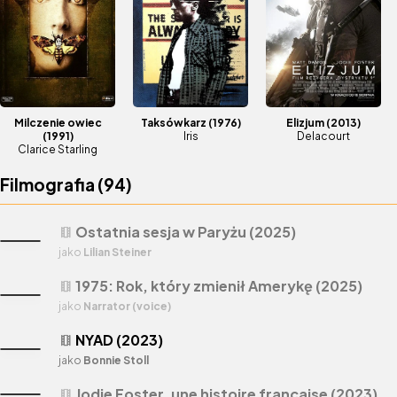
do żadnej szkoły tego typu.
Milczenie owiec
Taksówkarz
(1976)
Elizjum
(2013)
(1991)
Iris
Delacourt
Clarice Starling
Filmografia (
94
)
Ostatnia sesja w Paryżu (2025)
theaters
jako
Lilian Steiner
1975: Rok, który zmienił Amerykę (2025)
theaters
jako
Narrator (voice)
NYAD (2023)
theaters
jako
Bonnie Stoll
Jodie Foster, une histoire française (2023)
theaters