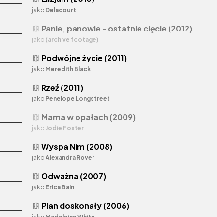
jako
Delacourt
Panie, panowie - ostatnie cięcie (2012)
theaters
jako
(archive footage)
Podwójne życie (2011)
theaters
jako
Meredith Black
Rzeź (2011)
theaters
jako
Penelope Longstreet
Mama w opałach (2009)
theaters
jako
Jodie Foster
Wyspa Nim (2008)
theaters
jako
Alexandra Rover
Odważna (2007)
theaters
jako
Erica Bain
Plan doskonały (2006)
theaters
jako
Madeleine White