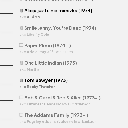
Alicja już tu nie mieszka (1974)
theaters
jako
Audrey
Smile Jenny, You're Dead (1974)
theaters
jako
Liberty Cole
Paper Moon (1974- )
tv
jako
Addie Pray
w 13 odcinkach
One Little Indian (1973)
theaters
jako
Martha
Tom Sawyer (1973)
theaters
jako
Becky Thatcher
Bob & Carol & Ted & Alice (1973- )
tv
jako
Elizabeth Henderson
w 13 odcinkach
The Addams Family (1973- )
tv
jako
Pugsley Addams (voice)
w 16 odcinkach