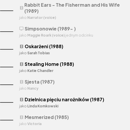
Rabbit Ears - The Fisherman and His Wife
theaters
(1989)
jako
Narrator (voice)
Simpsonowie (1989- )
tv
jako
Maggie Roark (voice)
jednym odcinku
Oskarżeni (1988)
theaters
jako
Sarah Tobias
Stealing Home (1988)
theaters
jako
Katie Chandler
Sjesta (1987)
theaters
jako
Nancy
Dzielnica pięciu narożników (1987)
theaters
jako
Linda Komkowski
Mesmerized (1985)
theaters
jako
Victoria