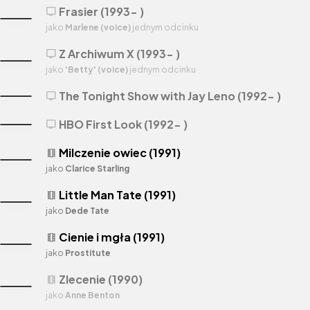
Frasier (1993- )
tv
jako
Marlene (voice)
jednym odcinku
Z Archiwum X (1993- )
tv
jako
'Betty' (voice)
jednym odcinku
The Tonight Show with Jay Leno (1992- )
tv
HBO First Look (1992- )
tv
Milczenie owiec (1991)
theaters
jako
Clarice Starling
Little Man Tate (1991)
theaters
jako
Dede Tate
Cienie i mgła (1991)
theaters
jako
Prostitute
Zlecenie (1990)
theaters
jako
Anne Benton