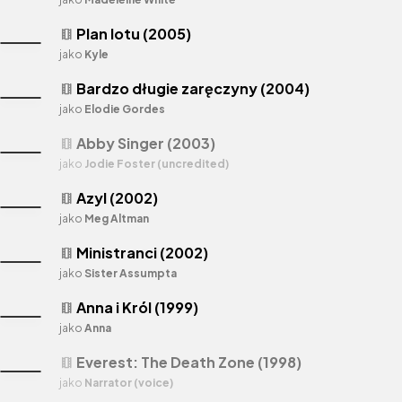
Plan lotu (2005)
theaters
jako
Kyle
Bardzo długie zaręczyny (2004)
theaters
jako
Elodie Gordes
Abby Singer (2003)
theaters
jako
Jodie Foster (uncredited)
Azyl (2002)
theaters
jako
Meg Altman
Ministranci (2002)
theaters
jako
Sister Assumpta
Anna i Król (1999)
theaters
jako
Anna
Everest: The Death Zone (1998)
theaters
jako
Narrator (voice)