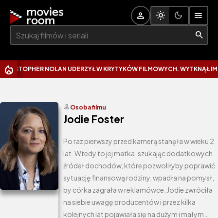
Szukaj:
PHER NOLAN UDERZYŁ W KRYTYKÓW FILMOWYCH. WYTKNĄŁ IM NAJCZĘS
person
Osoba filmu
Jodie Foster
Po raz pierwszy przed kamerą stanęła w wieku 2
lat. Wtedy to jej matka, szukając dodatkowych
źródeł dochodów, które pozwoliłyby poprawić
sytuację finansową rodziny, wpadła na pomysł,
by córka zagrała w reklamówce. Jodie zwróciła
na siebie uwagę producentów i przez kilka
kolejnych lat pojawiała się na dużym i małym