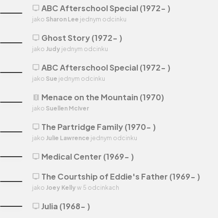
ABC Afterschool Special (1972- )
tv
jako
Sharon Lee
jednym odcinku
Ghost Story (1972- )
tv
jako
Judy
jednym odcinku
ABC Afterschool Special (1972- )
tv
jako
Sue
jednym odcinku
Menace on the Mountain (1970)
theaters
jako
Suellen McIver
The Partridge Family (1970- )
tv
jako
Julie Lawrence
jednym odcinku
Medical Center (1969- )
tv
The Courtship of Eddie's Father (1969- )
tv
jako
Joey Kelly
w 5 odcinkach
Julia (1968- )
tv