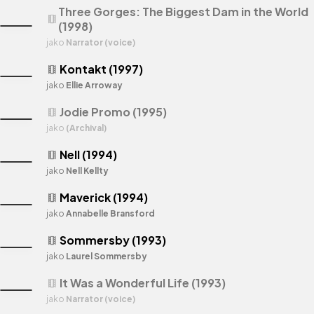
Three Gorges: The Biggest Dam in the World
theaters
(1998)
jako
Narrator (voice)
Kontakt (1997)
theaters
jako
Ellie Arroway
Jodie Promo (1995)
theaters
jako
(Archival)
Nell (1994)
theaters
jako
Nell Kellty
Maverick (1994)
theaters
jako
Annabelle Bransford
Sommersby (1993)
theaters
jako
Laurel Sommersby
It Was a Wonderful Life (1993)
theaters
jako
Narrator (voice)