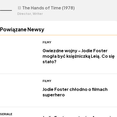
The Hands of Time (1978)
theaters
Director, Writer
Powiązane Newsy
FILMY
Gwiezdne wojny – Jodie Foster
mogła być księżniczką Leią. Co się
stało?
FILMY
Jodie Foster chłodno o filmach
superhero
SERIALE