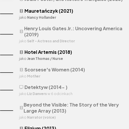
Mauretańczyk (2021)
theaters
jako
Nancy Hollander
Henry Louis Gates Jr.: Uncovering America
theaters
(2019)
jako
Self - Actress and Director
Hotel Artemis (2018)
theaters
jako
Jean Thomas / Nurse
Scorsese's Women (2014)
theaters
jako
Mother
Detektyw (2014- )
tv
jako
Liz Danvers
w 6 odcinkach
Beyond the Visible: The Story of the Very
theaters
Large Array (2013)
jako
Narrator (voice)
Elizjum (2013)
theaters