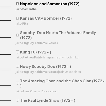
Napoleon and Samantha (1972)
theaters
jako
Samantha
Kansas City Bomber (1972)
theaters
jako
Rita
Scooby-Doo Meets The Addams Family
theaters
(1972)
jako
Pugsley Addams (Voice)
Kung Fu (1972- )
tv
jako
Alethea Patricia Ingram
jednym odcinku
Nowy Scooby Doo (1972- )
tv
jako
Pugsley Addams (voice)
jednym odcinku
The Amazing Chan and the Chan Clan (1972-
tv
)
jako
Anne Chan
w 16 odcinkach
The Paul Lynde Show (1972- )
tv