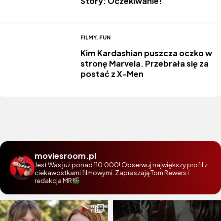
Story: Oczekiwanie!
FILMY
,
FUN
Kim Kardashian puszcza oczko w
stronę Marvela. Przebrała się za
postać z X-Men
moviesroom.pl
Jest Was już ponad 110.000! Obserwuj największy profil z
ciekawostkami filmowymi. Zapraszają Tom Rewers i
redakcja MR