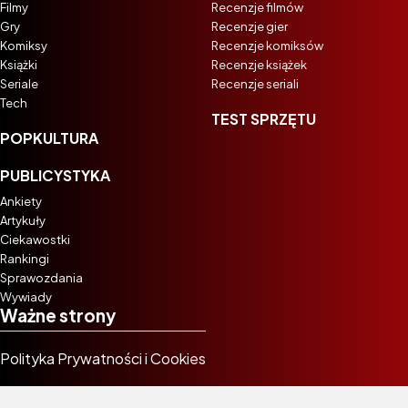
Filmy
Recenzje filmów
Gry
Recenzje gier
Komiksy
Recenzje komiksów
Książki
Recenzje książek
Seriale
Recenzje seriali
Tech
TEST SPRZĘTU
POPKULTURA
PUBLICYSTYKA
Ankiety
Artykuły
Ciekawostki
Rankingi
Sprawozdania
Wywiady
Ważne strony
Polityka Prywatności i Cookies