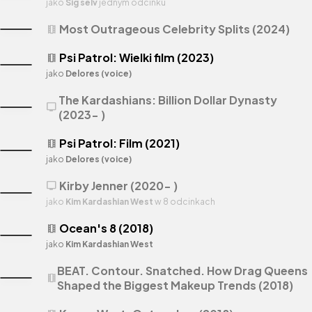
jako
Sig selv
jednym odcinku
Most Outrageous Celebrity Splits (2024)
theaters
Psi Patrol: Wielki film (2023)
theaters
jako
Delores (voice)
The Kardashians: Billion Dollar Dynasty
tv
(2023- )
Psi Patrol: Film (2021)
theaters
jako
Delores (voice)
Kirby Jenner (2020- )
tv
jako
Kim Kardashian West
w 8 odcinkach
Ocean's 8 (2018)
theaters
jako
Kim Kardashian West
BEAT. Contour. Snatched. How Drag Queens
theaters
Shaped the Biggest Makeup Trends (2018)