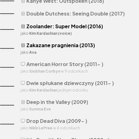
Kanye West: Outspoken (2018)
theaters
Double Dutchess: Seeing Double (2017)
theaters
Zoolander: Super Model (2016)
theaters
jako
Kim Kardashian (voice)
Zakazane pragnienia (2013)
theaters
jako
Ava
American Horror Story (2011- )
tv
jako
Siobhan Corbyn
w 9 odcinkach
Dwie spłukane dziewczyny (2011- )
tv
jako
Kim Kardashian
jednym odcinku
Deep in the Valley (2009)
theaters
jako
Summa Eve
Drop Dead Diva (2009- )
tv
jako
Nikki LePree
w 4 odcinkach