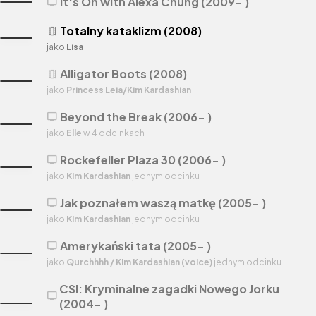
It's On with Alexa Chung (2009- )
tv
Totalny kataklizm (2008)
theaters
jako
Lisa
Alligator Boots (2008)
theaters
jako
Princess Leia/Kim Kardashian
Beyond the Break (2006- )
tv
jako
Elle
w 4 odcinkach
Rockefeller Plaza 30 (2006- )
tv
jako
Kim Kardashian
jednym odcinku
Jak poznałem waszą matkę (2005- )
tv
jako
Kim Kardashian
jednym odcinku
Amerykański tata (2005- )
tv
jako
Qurchhhh / Kim Kardashian (voice)
jednym odcinku
CSI: Kryminalne zagadki Nowego Jorku
tv
(2004- )