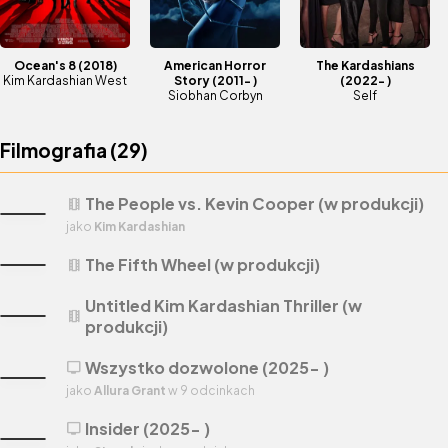
Ocean's 8
(2018)
American Horror
The Kardashians
Kim Kardashian West
Story
(2011- )
(2022- )
Siobhan Corbyn
Self
Filmografia (
29
)
The People vs. Kevin Cooper (w produkcji)
theaters
jako
Kim Kardashian
The Fifth Wheel (w produkcji)
theaters
Untitled Kim Kardashian Thriller (w
theaters
produkcji)
Wszystko dozwolone (2025- )
tv
jako
Allura Grant
w 9 odcinkach
Insider (2025- )
tv