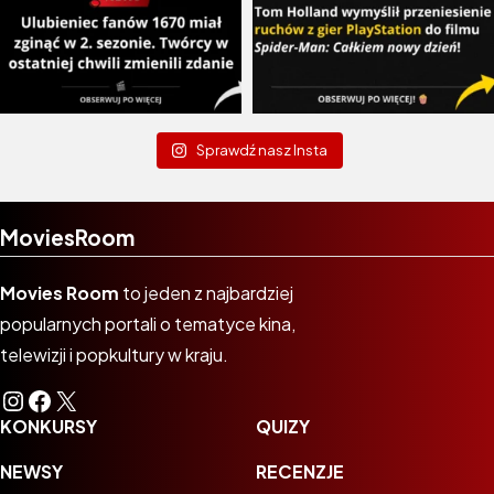
Sprawdź nasz Insta
MoviesRoom
Movies Room
to jeden z najbardziej
popularnych portali o tematyce kina,
telewizji i popkultury w kraju.
Instagram
Facebook
X
KONKURSY
QUIZY
NEWSY
RECENZJE