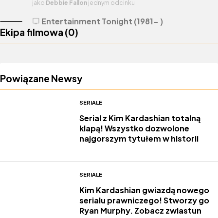
jako
Debbie Fallon
jednym odcinku
Entertainment Tonight (1981- )
tv
Ekipa filmowa (
0
)
Powiązane Newsy
SERIALE
Serial z Kim Kardashian totalną
klapą! Wszystko dozwolone
najgorszym tytułem w historii
SERIALE
Kim Kardashian gwiazdą nowego
serialu prawniczego! Stworzy go
Ryan Murphy. Zobacz zwiastun