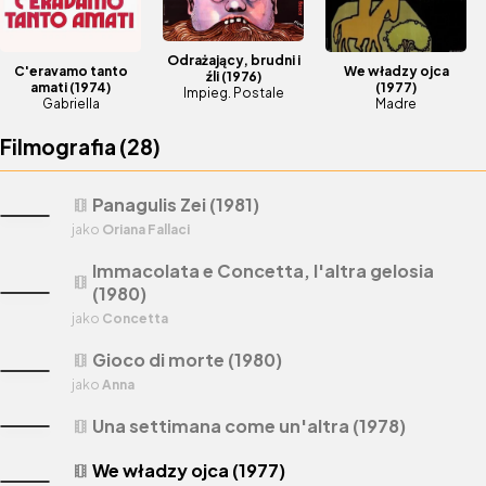
Odrażający, brudni i
C'eravamo tanto
We władzy ojca
źli
(1976)
amati
(1974)
(1977)
Impieg. Postale
Gabriella
Madre
Filmografia (
28
)
Panagulis Zei (1981)
theaters
jako
Oriana Fallaci
Immacolata e Concetta, l'altra gelosia
theaters
(1980)
jako
Concetta
Gioco di morte (1980)
theaters
jako
Anna
Una settimana come un'altra (1978)
theaters
We władzy ojca (1977)
theaters