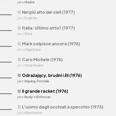
jako
Madre
Nel più alto dei cieli (1977)
theaters
jako
Eugenia
Italia: Ultimo atto? (1977)
theaters
jako
Mara
Mark colpisce ancora (1976)
theaters
jako
Olga Kube
Caro Michele (1976)
theaters
jako
Viola Vivanti
Odrażający, brudni i źli (1976)
theaters
jako
Impieg. Postale
Il grande racket (1976)
theaters
jako
Rudy's Enforcer
L'uomo dagli occhiali a specchio (1975)
theaters
jako
Elisa Santis