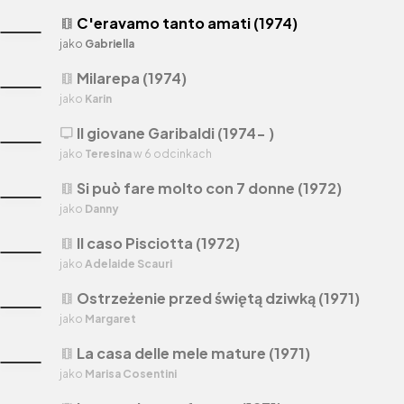
C'eravamo tanto amati (1974)
theaters
jako
Gabriella
Milarepa (1974)
theaters
jako
Karin
Il giovane Garibaldi (1974- )
tv
jako
Teresina
w 6 odcinkach
Si può fare molto con 7 donne (1972)
theaters
jako
Danny
Il caso Pisciotta (1972)
theaters
jako
Adelaide Scauri
Ostrzeżenie przed świętą dziwką (1971)
theaters
jako
Margaret
La casa delle mele mature (1971)
theaters
jako
Marisa Cosentini