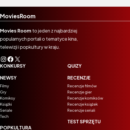
MoviesRoom
Movies Room
to jeden z najbardziej
popularnych portali o tematyce kina,
telewizji i popkultury w kraju.
Instagram
Facebook
X
KONKURSY
QUIZY
NEWSY
RECENZJE
Filmy
Recenzje filmów
Gry
Recenzje gier
Komiksy
Recenzje komiksów
Książki
Recenzje książek
Seriale
Recenzje seriali
Tech
TEST SPRZĘTU
POPKULTURA