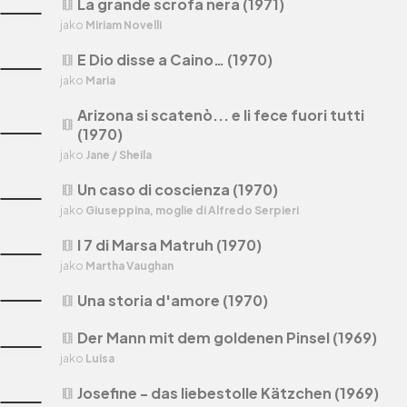
La grande scrofa nera (1971)
theaters
jako
Miriam Novelli
E Dio disse a Caino… (1970)
theaters
jako
Maria
Arizona si scatenò... e li fece fuori tutti
theaters
(1970)
jako
Jane / Sheila
Un caso di coscienza (1970)
theaters
jako
Giuseppina, moglie di Alfredo Serpieri
I 7 di Marsa Matruh (1970)
theaters
jako
Martha Vaughan
Una storia d'amore (1970)
theaters
Der Mann mit dem goldenen Pinsel (1969)
theaters
jako
Luisa
Josefine - das liebestolle Kätzchen (1969)
theaters