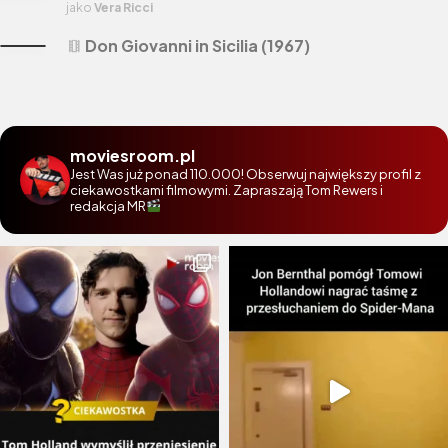
jako
Vera Ricci
Don Giovanni in Sicilia (1967)
theaters
moviesroom.pl
Jest Was już ponad 110.000! Obserwuj największy profil z
ciekawostkami filmowymi. Zapraszają Tom Rewers i
redakcja MR