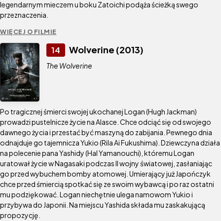
legendarnym mieczem u boku Zatoichi podąża ścieżką swego
przeznaczenia.
WIĘCEJ O FILMIE
Wolverine (2013)
14
The Wolverine
Po tragicznej śmierci swojej ukochanej Logan (Hugh Jackman)
prowadzi pustelnicze życie na Alasce. Chce odciąć się od swojego
dawnego życia i przestać być maszyną do zabijania. Pewnego dnia
odnajduje go tajemnicza Yukio (Rila Ai Fukushima). Dziewczyna działa
na polecenie pana Yashidy (Hal Yamanouchi), któremu Logan
uratował życie w Nagasaki podczas II wojny światowej, zasłaniając
go przed wybuchem bomby atomowej. Umierający już Japończyk
chce przed śmiercią spotkać się ze swoim wybawcą i po raz ostatni
mu podziękować. Logan niechętnie ulega namowom Yukio i
przybywa do Japonii. Na miejscu Yashida składa mu zaskakującą
propozycję.