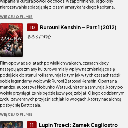
wspaniała kultura powoli odchodzi w zapomnienie. Jego losy
nierozerwalnie splatają się z losami amerykańskiego kapitana.
WIĘCEJ O FILMIE
Rurouni Kenshin – Part 1 (2012)
10
るろうに剣心
Film opowiada o latach po wielkich walkach, czasach kiedy
następujące zmiany kulturowe miały wpływ na zmieniające się
podejście do stanu i roli samuraja i o tym jak w tych czasach radził
sobie legendarny wojownik Ruroni Battosai Kenshin. Oparta na
mandze, autorstwa Nobuhiro Watsuki, historia samuraja, który po
wojnie przysiągł, że nie będzie już więcej zabijał. O jego codziennym
życiu, zawieranych przyjaźniach jak i o wrogach, którzy nadal chcą
pozbyć się Battosaia.
WIĘCEJ O FILMIE
Lupin Trzeci: Zamek Cagliostro
11