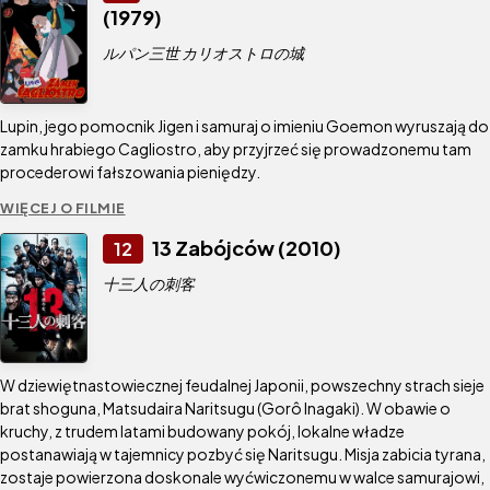
(1979)
ルパン三世 カリオストロの城
Lupin, jego pomocnik Jigen i samuraj o imieniu Goemon wyruszają do
zamku hrabiego Cagliostro, aby przyjrzeć się prowadzonemu tam
procederowi fałszowania pieniędzy.
WIĘCEJ O FILMIE
13 Zabójców (2010)
12
十三人の刺客
W dziewiętnastowiecznej feudalnej Japonii, powszechny strach sieje
brat shoguna, Matsudaira Naritsugu (Gorô Inagaki). W obawie o
kruchy, z trudem latami budowany pokój, lokalne władze
postanawiają w tajemnicy pozbyć się Naritsugu. Misja zabicia tyrana,
zostaje powierzona doskonale wyćwiczonemu w walce samurajowi,