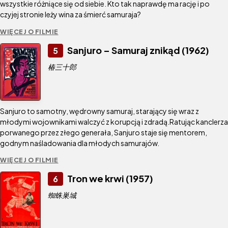
wszystkie różniące się od siebie. Kto tak naprawdę ma rację i po
czyjej stronie leży wina za śmierć samuraja?
WIĘCEJ O FILMIE
Sanjuro – Samuraj znikąd (1962)
5
椿三十郎
Sanjuro to samotny, wędrowny samuraj, starający się wraz z
młodymi wojownikami walczyć z korupcją i zdradą.Ratując kanclerza
porwanego przez złego generała, Sanjuro staje się mentorem,
godnym naśladowania dla młodych samurajów.
WIĘCEJ O FILMIE
Tron we krwi (1957)
6
蜘蛛巣城