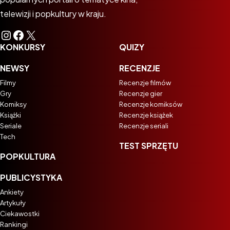
telewizji i popkultury w kraju.
Instagram
Facebook
X
KONKURSY
QUIZY
NEWSY
RECENZJE
Filmy
Recenzje filmów
Gry
Recenzje gier
Komiksy
Recenzje komiksów
Książki
Recenzje książek
Seriale
Recenzje seriali
Tech
TEST SPRZĘTU
POPKULTURA
PUBLICYSTYKA
Ankiety
Artykuły
Ciekawostki
Rankingi