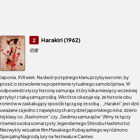
Harakiri (1962)
2
切腹
Japonia, XVII wiek. Na dwór potężnego klanu przybywa ronin, by
prosić o zezwolenie na popełnienie rytualnego samobójstwa. W
odpowiedzi słyszy historię samuraja, który kilka miesięcy wcześniej
przybył z taką samą prośbą. Wkrótce okazuje się, że historie obu
roninów w zaskakujący sposób łączą się ze sobą… „Harakiri” jest dziś
uważane za jedno z największych arcydzieł japońskiego kina, dzieło
tej klasy co „Rashomon” czy „Siedmiu samurajów” (filmy te łączy
również osoba scenarzysty, legendarnego Shinobu Hashimoto).
Niezwykły wizualnie film Masakiego Kobayashiego wyróżniono
Specjalną Nagrodą Jury na festiwalu w Cannes.