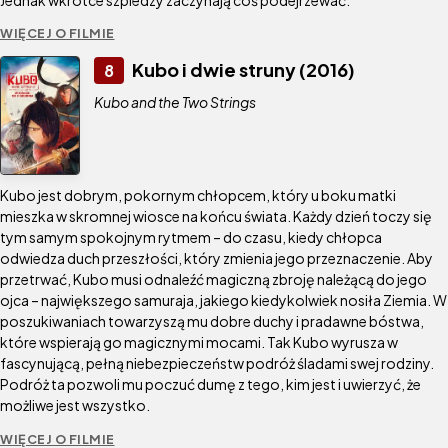
WIĘCEJ O FILMIE
Kubo i dwie struny (2016)
8
Kubo and the Two Strings
Kubo jest dobrym, pokornym chłopcem, który u boku matki
mieszka w skromnej wiosce na końcu świata. Każdy dzień toczy się
tym samym spokojnym rytmem – do czasu, kiedy chłopca
odwiedza duch przeszłości, który zmienia jego przeznaczenie. Aby
przetrwać, Kubo musi odnaleźć magiczną zbroję należącą do jego
ojca – największego samuraja, jakiego kiedykolwiek nosiła Ziemia. W
poszukiwaniach towarzyszą mu dobre duchy i pradawne bóstwa,
które wspierają go magicznymi mocami. Tak Kubo wyrusza w
fascynującą, pełną niebezpieczeństw podróż śladami swej rodziny.
Podróż ta pozwoli mu poczuć dumę z tego, kim jest i uwierzyć, że
możliwe jest wszystko.
WIĘCEJ O FILMIE