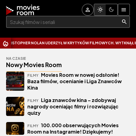
Szukaj:
HER NOLAN UDERZYŁ W KRYTYKÓW FILMOWYCH. WYTKNĄŁ IM NAJCZĘS
NA CZASIE
Nowy Movies Room
Movies Room w nowej odsłonie!
FILMY
Baza filmów, ocenianie i Liga Znawców
Kina
Liga znawców kina – zdobywaj
FILMY
nagrody oceniając filmy i rozwiązując
quizy
100.000 obserwujących Movies
FILMY
Room na Instagramie! Dziękujemy!