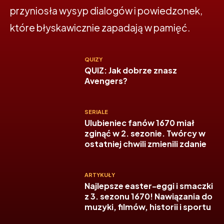
przyniosła wysyp dialogów i powiedzonek,
które błyskawicznie zapadają w pamięć.
QUIZY
QUIZ: Jak dobrze znasz
Avengers?
SERIALE
Ulubieniec fanów 1670 miał
zginąć w 2. sezonie. Twórcy w
ostatniej chwili zmienili zdanie
ARTYKUŁY
Najlepsze easter-eggi i smaczki
z 3. sezonu 1670! Nawiązania do
muzyki, filmów, historii i sportu