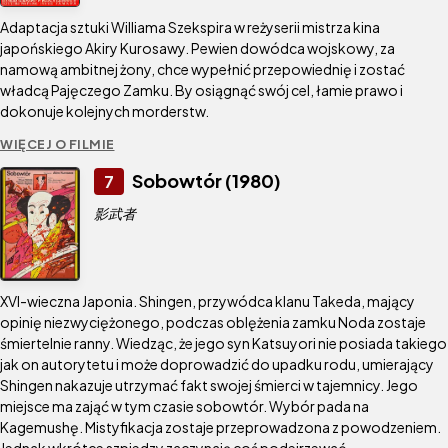
Adaptacja sztuki Williama Szekspira w reżyserii mistrza kina
japońskiego Akiry Kurosawy. Pewien dowódca wojskowy, za
namową ambitnej żony, chce wypełnić przepowiednię i zostać
władcą Pajęczego Zamku. By osiągnąć swój cel, łamie prawo i
dokonuje kolejnych morderstw.
WIĘCEJ O FILMIE
Sobowtór (1980)
7
影武者
XVI-wieczna Japonia. Shingen, przywódca klanu Takeda, mający
opinię niezwyciężonego, podczas oblężenia zamku Noda zostaje
śmiertelnie ranny. Wiedząc, że jego syn Katsuyori nie posiada takiego
jak on autorytetu i może doprowadzić do upadku rodu, umierający
Shingen nakazuje utrzymać fakt swojej śmierci w tajemnicy. Jego
miejsce ma zająć w tym czasie sobowtór. Wybór pada na
Kagemushę. Mistyfikacja zostaje przeprowadzona z powodzeniem.
Jednak wkrótce szpiedzy zaczynają coś podejrzewać.