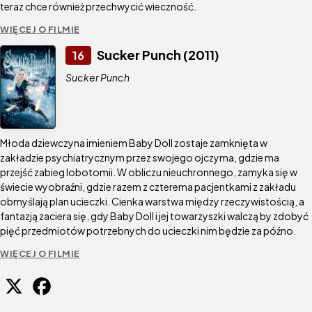
teraz chce również przechwycić wieczność.
WIĘCEJ O FILMIE
Sucker Punch (2011)
16
Sucker Punch
Młoda dziewczyna imieniem Baby Doll zostaje zamknięta w
zakładzie psychiatrycznym przez swojego ojczyma, gdzie ma
przejść zabieg lobotomii. W obliczu nieuchronnego, zamyka się w
świecie wyobraźni, gdzie razem z czterema pacjentkami z zakładu
obmyślają plan ucieczki. Cienka warstwa między rzeczywistością, a
fantazją zaciera się, gdy Baby Doll i jej towarzyszki walczą by zdobyć
pięć przedmiotów potrzebnych do ucieczki nim będzie za późno.
WIĘCEJ O FILMIE