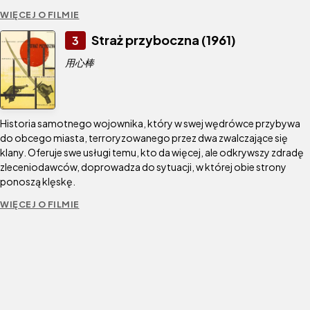
WIĘCEJ O FILMIE
Straż przyboczna (1961)
3
用心棒
Historia samotnego wojownika, który w swej wędrówce przybywa
do obcego miasta, terroryzowanego przez dwa zwalczające się
klany. Oferuje swe usługi temu, kto da więcej, ale odkrywszy zdradę
zleceniodawców, doprowadza do sytuacji, w której obie strony
ponoszą klęskę.
WIĘCEJ O FILMIE