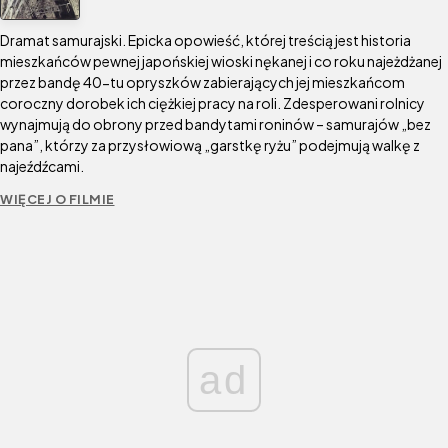
Dramat samurajski. Epicka opowieść, której treścią jest historia
mieszkańców pewnej japońskiej wioski nękanej i co roku najeżdżanej
przez bandę 40-tu opryszków zabierających jej mieszkańcom
coroczny dorobek ich ciężkiej pracy na roli. Zdesperowani rolnicy
wynajmują do obrony przed bandytami roninów – samurajów „bez
pana”, którzy za przysłowiową „garstkę ryżu” podejmują walkę z
najeźdźcami.
WIĘCEJ O FILMIE
ad