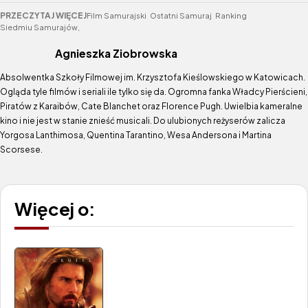
PRZECZYTAJ WIĘCEJ
Film Samurajski
Ostatni Samuraj
Ranking
Siedmiu Samurajów,
Agnieszka Ziobrowska
Absolwentka Szkoły Filmowej im. Krzysztofa Kieślowskiego w Katowicach.
Ogląda tyle filmów i seriali ile tylko się da. Ogromna fanka Władcy Pierścieni,
Piratów z Karaibów, Cate Blanchet oraz Florence Pugh. Uwielbia kameralne
kino i nie jest w stanie znieść musicali. Do ulubionych reżyserów zalicza
Yorgosa Lanthimosa, Quentina Tarantino, Wesa Andersona i Martina
Scorsese.
Więcej o: