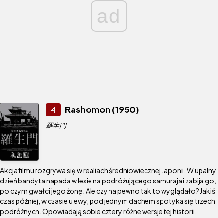
ad
Rashomon (1950)
4
羅生門
Akcja filmu rozgrywa się w realiach średniowiecznej Japonii. W upalny
dzień bandyta napada w lesie na podróżującego samuraja i zabija go,
po czym gwałci jego żonę. Ale czy na pewno tak to wyglądało? Jakiś
czas później, w czasie ulewy, pod jednym dachem spotyka się trzech
podróżnych. Opowiadają sobie cztery różne wersje tej historii,