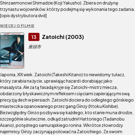
Shinzaemonowi Shimadzie (Koji Yakusho). Zbiera on drużynę
trzynastu wojowników, którzy podejmą się wykonania tego zadania.
[opis dystrybutora dvd]
WIĘCEJ O FILMIE
Zatoichi (2003)
13
座頭市
Japonia, XIX wiek. Zatoichi (Takeshi Kitano) to niewidomy tułacz,
który zarabia na życie, uprawiając hazard i dorabiając jako
masażysta. Ale za tą fasadą kryje się Zatoichi-mistrz miecza,
obdarzony błyskawicznym refleksem i cięciami zapierającymi swą
precyzją dech w piersiach. Zatoichi dociera do odległego górskiego
miasteczka opanowanego przez gang Ginzy (Ittoku Kishibe).
Bezwzględny Ginzo pozbywa się każdego, kto stanie mu na drodze,
szczególnie skutecznie, odkąd zatrudnił Hattoriego (Tadanobu
Asano), potężnego samurajskiego ronina. Wkrótce złowrodzy
najemnicy Ginzy zaczynają polować na Zatoichiego. Ze swoim