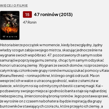
WIĘCEJ O FILMIE
47 roninów (2013)
15
47 Ronin
Historia bierze początek w momencie, kiedy bezwzględny, żądny
władzy szogun zabija swojego mistrza, skazując jednocześnie na
wygnanie swoich współbraci. 47. pozostawionych samym sobie
samurajów poprzysięga mu zemstę, chcąc tym samym odzyskać
honor i utraconą ziemię. Wygnani ze swoich domów, rozproszeni po
całym kraju członkowie grupy roninów muszą szukać pomocy u Kaia
(Keanu Reeves) – ronina półkrwi, którego ongiś odrzucili. Ma on
wesprzeć ich w walce o utraconą godność, walce z siłami zła w
świecie, w którym roi się od mitycznych bestii i czarnej magii. Kai –
pozbawiony swojego miejsca i godności banita staje się najbardziej
niebezpieczną, śmiercionośną bronią roninów. Jego postawa sprawi,
że wyrośnie on z czasem na bohatera i będzie inspiracją dla grupy
buntowników stawiających czoła złu, które przejęło ich ziemię, a