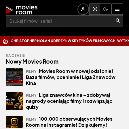
Szukaj:
CHRISTOPHER NOLAN UDERZYŁ W KRYTYKÓW FILMOWYCH. WYTKNĄŁ 
NA CZASIE
Nowy Movies Room
Movies Room w nowej odsłonie!
FILMY
Baza filmów, ocenianie i Liga Znawców
Kina
Liga znawców kina – zdobywaj
FILMY
nagrody oceniając filmy i rozwiązując
quizy
100.000 obserwujących Movies
FILMY
Room na Instagramie! Dziękujemy!