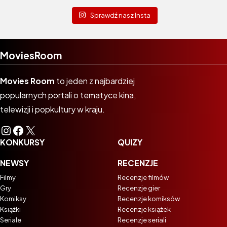
Sprawdź nasz Insta
MoviesRoom
Movies Room
to jeden z najbardziej
popularnych portali o tematyce kina,
telewizji i popkultury w kraju.
Instagram
Facebook
X
KONKURSY
QUIZY
NEWSY
RECENZJE
Filmy
Recenzje filmów
Gry
Recenzje gier
Komiksy
Recenzje komiksów
Książki
Recenzje książek
Seriale
Recenzje seriali