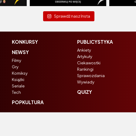
Sprawdź nasz Insta
KONKURSY
PUBLICYSTYKA
Ankiety
NEWSY
Artykuły
Filmy
Ciekawostki
Gry
Rankingi
Komiksy
Sprawozdania
Książki
Wywiady
Seriale
QUIZY
Tech
POPKULTURA