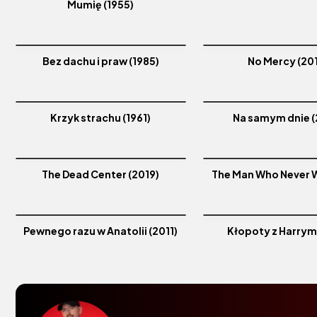
Mumię (1955)
Bez dachu i praw (1985)
No Mercy (20
Krzyk strachu (1961)
Na samym dnie (
The Dead Center (2019)
The Man Who Never W
Pewnego razu w Anatolii (2011)
Kłopoty z Harrym