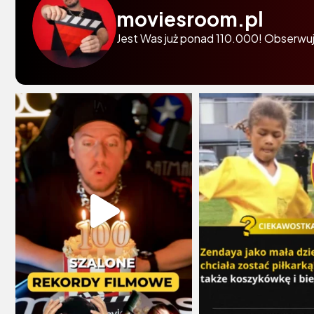
moviesroom.pl
Jest Was już ponad 110.000! Obserwuj 