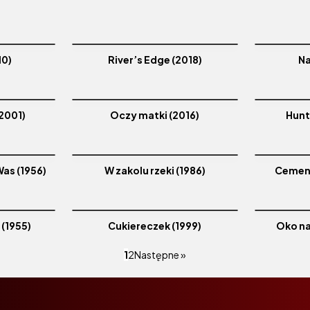
10)
River’s Edge (2018)
Na
2001)
Oczy matki (2016)
Hunt
as (1956)
W zakolu rzeki (1986)
Cement
 (1955)
Cukiereczek (1999)
Oko na
1
2
Następne »