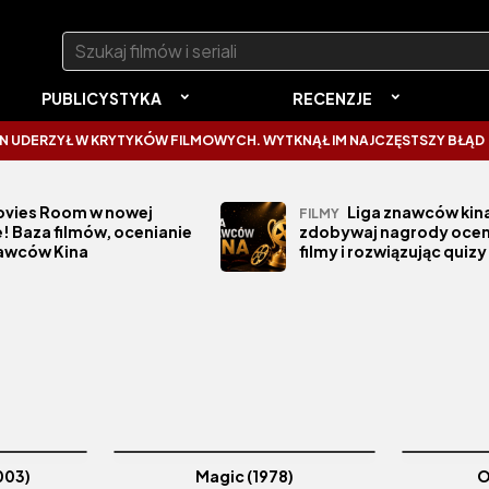
Szukaj:
PUBLICYSTYKA
RECENZJE
RZYŁ W KRYTYKÓW FILMOWYCH. WYTKNĄŁ IM NAJCZĘSTSZY BŁĄD
S
vies Room w nowej
Liga znawców kina
FILMY
! Baza filmów, ocenianie
zdobywaj nagrody ocen
nawców Kina
filmy i rozwiązując quizy
003)
Magic (1978)
O