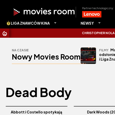
Partner technologiczny:
LIGA ZNAWCÓW KINA
NEWSY
CHRISTOPHER NOLAN UDE
Mo
NA CZASIE
FILMY
Nowy Movies Room
odsłonie
i Liga Z
Dead Body
Abbott i Costello spotykają
Dark Woods (2