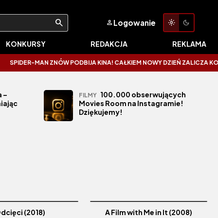
Logowanie
KONKURSY
REDAKCJA
REKLAMA
PIDER-MAN ZNÓW PODBIJA KINA! CAŁKIEM NOWY DZIEŃ ZALICZA KOSMICZN
 –
100.000 obserwujących
FILMY
iając
Movies Room na Instagramie!
Dziękujemy!
dcięci (2018)
A Film with Me in It (2008)