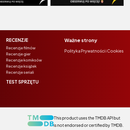
RECENZJE
Ważne strony
Recenzje filmów
Polityka Prywatności i Cookies
Recenzje gier
Recenzje komiksów
Recenzje książek
Recenzje seriali
TEST SPRZĘTU
This product uses the TMDB API but
is not endorsed or certified by TMDB.