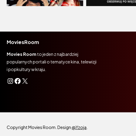
MoviesRoom
Movies Room
to jeden z najbardziej
popularnych portali o tematyce kina, telewizji
i popkultury w kraju.
Instagram
Facebook
X
Copyright Movies Room. Design
@Yzoja
.