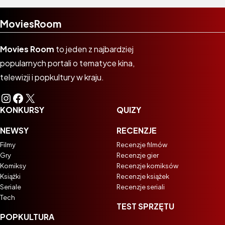
MoviesRoom
Movies Room
to jeden z najbardziej
popularnych portali o tematyce kina,
telewizji i popkultury w kraju.
Instagram
Facebook
X
KONKURSY
QUIZY
NEWSY
RECENZJE
Filmy
Recenzje filmów
Gry
Recenzje gier
Komiksy
Recenzje komiksów
Książki
Recenzje książek
Seriale
Recenzje seriali
Tech
TEST SPRZĘTU
POPKULTURA