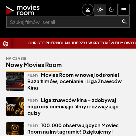
Szukaj:
CHRISTOPHER NOLAN UDERZYŁ W KRYTYKÓW FILMOWYCH. 
NA CZASIE
Nowy Movies Room
Movies Room w nowej odsłonie!
FILMY
Baza filmów, ocenianie i Liga Znawców
Kina
Liga znawców kina – zdobywaj
FILMY
nagrody oceniając filmy i rozwiązując
quizy
100.000 obserwujących Movies
FILMY
Room na Instagramie! Dziękujemy!