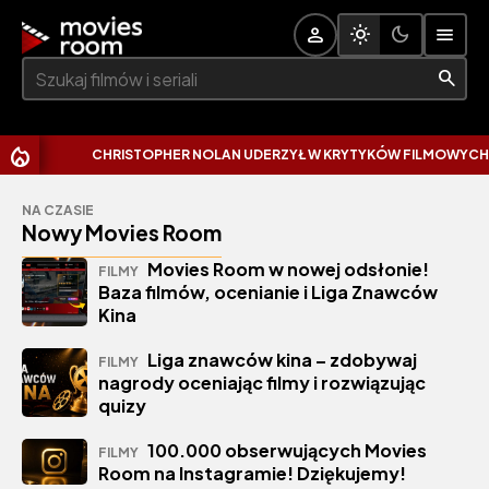
Szukaj:
CHRISTOPHER NOLAN UDERZYŁ W KRYTYKÓW FILMOWYCH. WY
NA CZASIE
Nowy Movies Room
Movies Room w nowej odsłonie!
FILMY
Baza filmów, ocenianie i Liga Znawców
Kina
Liga znawców kina – zdobywaj
FILMY
nagrody oceniając filmy i rozwiązując
quizy
100.000 obserwujących Movies
FILMY
Room na Instagramie! Dziękujemy!