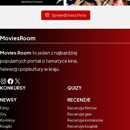
Sprawdź nasz Insta
MoviesRoom
Movies Room
to jeden z najbardziej
popularnych portali o tematyce kina,
telewizji i popkultury w kraju.
Instagram
Facebook
X
KONKURSY
QUIZY
NEWSY
RECENZJE
Filmy
Recenzje filmów
Gry
Recenzje gier
Komiksy
Recenzje komiksów
Książki
Recenzje książek