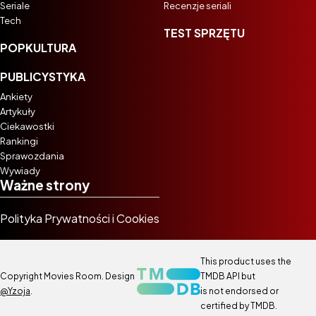
Seriale
Recenzje seriali
Tech
TEST SPRZĘTU
POPKULTURA
PUBLICYSTYKA
Ankiety
Artykuły
Ciekawostki
Rankingi
Sprawozdania
Wywiady
Ważne strony
Polityka Prywatności i Cookies
This product uses the
Copyright Movies Room. Design
TMDB API but
@Yzoja
.
is not endorsed or
certified by TMDB.