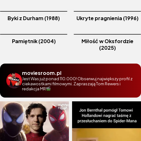
Byki z Durham (1988)
Ukryte pragnienia (1996)
Pamiętnik (2004)
Miłość w Oksfordzie
(2025)
moviesroom.pl
Jest Was już ponad 110.000! Obserwuj największy profil z
ciekawostkami filmowymi. Zapraszają Tom Rewers i
redakcja MR