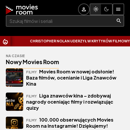
Szukaj:
CHRISTOPHER NOLAN UDERZYŁ W KRYTYKÓW FILMOWYCH.
NA CZASIE
Nowy Movies Room
Movies Room w nowej odsłonie!
FILMY
Baza filmów, ocenianie i Liga Znawców
Kina
Liga znawców kina – zdobywaj
FILMY
nagrody oceniając filmy i rozwiązując
quizy
100.000 obserwujących Movies
FILMY
Room na Instagramie! Dziękujemy!