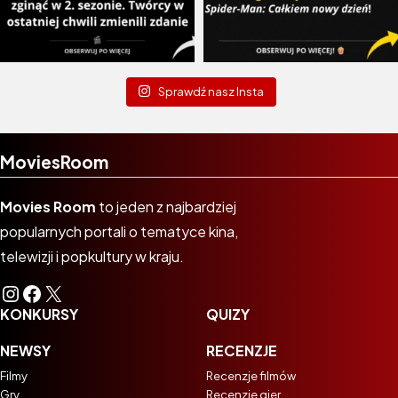
Sprawdź nasz Insta
MoviesRoom
Movies Room
to jeden z najbardziej
popularnych portali o tematyce kina,
telewizji i popkultury w kraju.
Instagram
Facebook
X
KONKURSY
QUIZY
NEWSY
RECENZJE
Filmy
Recenzje filmów
Gry
Recenzje gier