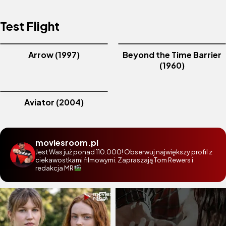
Test Flight
Arrow (1997)
Beyond the Time Barrier
(1960)
Aviator (2004)
moviesroom.pl
Jest Was już ponad 110.000! Obserwuj największy profil z
ciekawostkami filmowymi. Zapraszają Tom Rewers i
redakcja MR