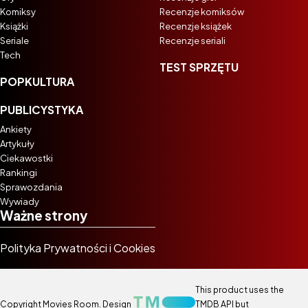
Komiksy
Recenzje komiksów
Książki
Recenzje książek
Seriale
Recenzje seriali
Tech
TEST SPRZĘTU
POPKULTURA
PUBLICYSTYKA
Ankiety
Artykuły
Ciekawostki
Rankingi
Sprawozdania
Wywiady
Ważne strony
Polityka Prywatności i Cookies
This product uses the
Copyright Movies Room. Design
TMDB API but