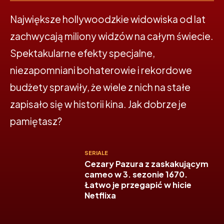
Największe hollywoodzkie widowiska od lat
zachwycają miliony widzów na całym świecie.
Spektakularne efekty specjalne,
niezapomniani bohaterowie i rekordowe
budżety sprawiły, że wiele z nich na stałe
zapisało się w historii kina. Jak dobrze je
pamiętasz?
SERIALE
Cezary Pazura z zaskakującym
cameo w 3. sezonie 1670.
Łatwo je przegapić w hicie
Netflixa