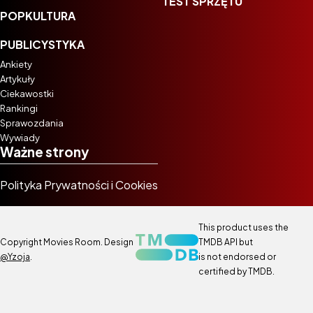
TEST SPRZĘTU
POPKULTURA
PUBLICYSTYKA
Ankiety
Artykuły
Ciekawostki
Rankingi
Sprawozdania
Wywiady
Ważne strony
Polityka Prywatności i Cookies
This product uses the
Copyright Movies Room. Design
TMDB API but
@Yzoja
.
is not endorsed or
certified by TMDB.