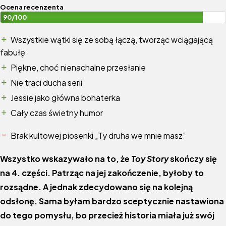
Ocena recenzenta
90/100
Wszystkie wątki się ze sobą łączą, tworząc wciągającą
fabułę
Piękne, choć nienachalne przesłanie
Nie traci ducha serii
Jessie jako główna bohaterka
Cały czas świetny humor
Brak kultowej piosenki „Ty druha we mnie masz”
Wszystko wskazywało na to, że
Toy Story
skończy się
na 4. części. Patrząc na jej zakończenie, byłoby to
rozsądne. A jednak zdecydowano się na kolejną
odsłonę. Sama byłam bardzo sceptycznie nastawiona
do tego pomysłu, bo przecież historia miała już swój