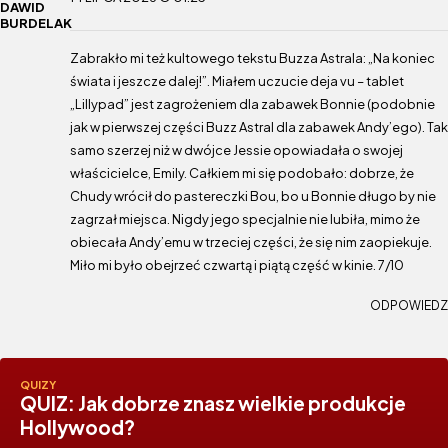
DAWID
BURDELAK
Zabrakło mi też kultowego tekstu Buzza Astrala: „Na koniec
świata i jeszcze dalej!”. Miałem uczucie deja vu – tablet
„Lillypad” jest zagrożeniem dla zabawek Bonnie (podobnie
jak w pierwszej części Buzz Astral dla zabawek Andy’ego). Tak
samo szerzej niż w dwójce Jessie opowiadała o swojej
właścicielce, Emily. Całkiem mi się podobało: dobrze, że
Chudy wrócił do pastereczki Bou, bo u Bonnie długo by nie
zagrzał miejsca. Nigdy jego specjalnie nie lubiła, mimo że
obiecała Andy’emu w trzeciej części, że się nim zaopiekuje.
Miło mi było obejrzeć czwartą i piątą część w kinie. 7/10
ODPOWIEDZ
QUIZY
QUIZ: Jak dobrze znasz wielkie produkcje
Hollywood?