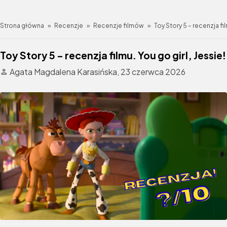
Strona główna
»
Recenzje
»
Recenzje filmów
»
Toy Story 5 – recenzja fil
Toy Story 5 – recenzja filmu. You go girl, Jessie!
Agata Magdalena Karasińska,
23 czerwca 2026