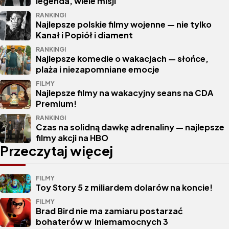
legenda, wiele misji
RANKINGI
Najlepsze polskie filmy wojenne — nie tylko
Kanał i Popiół i diament
RANKINGI
Najlepsze komedie o wakacjach — słońce,
plaża i niezapomniane emocje
FILMY
Najlepsze filmy na wakacyjny seans na CDA
Premium!
RANKINGI
Czas na solidną dawkę adrenaliny — najlepsze
filmy akcji na HBO
Przeczytaj więcej
FILMY
Toy Story 5 z miliardem dolarów na koncie!
FILMY
Brad Bird nie ma zamiaru postarzać
bohaterów w Iniemamocnych 3