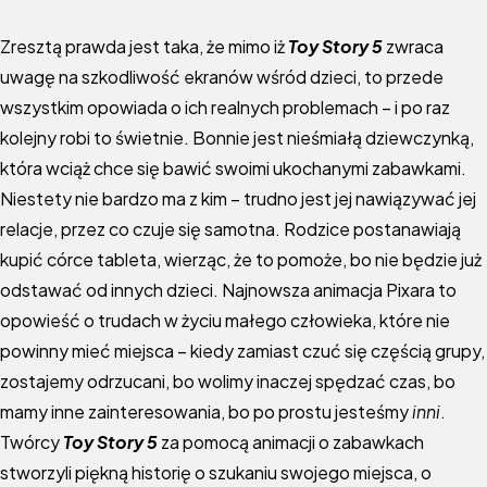
Zresztą prawda jest taka, że mimo iż
Toy Story 5
zwraca
uwagę na szkodliwość ekranów wśród dzieci, to przede
wszystkim opowiada o ich realnych problemach – i po raz
kolejny robi to świetnie. Bonnie jest nieśmiałą dziewczynką,
która wciąż chce się bawić swoimi ukochanymi zabawkami.
Niestety nie bardzo ma z kim – trudno jest jej nawiązywać jej
relacje, przez co czuje się samotna. Rodzice postanawiają
kupić córce tableta, wierząc, że to pomoże, bo nie będzie już
odstawać od innych dzieci. Najnowsza animacja Pixara to
opowieść o trudach w życiu małego człowieka, które nie
powinny mieć miejsca – kiedy zamiast czuć się częścią grupy,
zostajemy odrzucani, bo wolimy inaczej spędzać czas, bo
mamy inne zainteresowania, bo po prostu jesteśmy
inni
.
Twórcy
Toy Story 5
za pomocą animacji o zabawkach
stworzyli piękną historię o szukaniu swojego miejsca, o