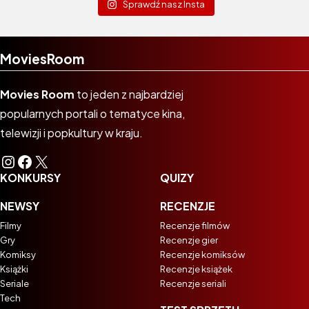
Sprawdź nasz Insta
MoviesRoom
Movies Room
to jeden z najbardziej
popularnych portali o tematyce kina,
telewizji i popkultury w kraju.
Instagram
Facebook
X
KONKURSY
QUIZY
NEWSY
RECENZJE
Filmy
Recenzje filmów
Gry
Recenzje gier
Komiksy
Recenzje komiksów
Książki
Recenzje książek
Seriale
Recenzje seriali
Tech