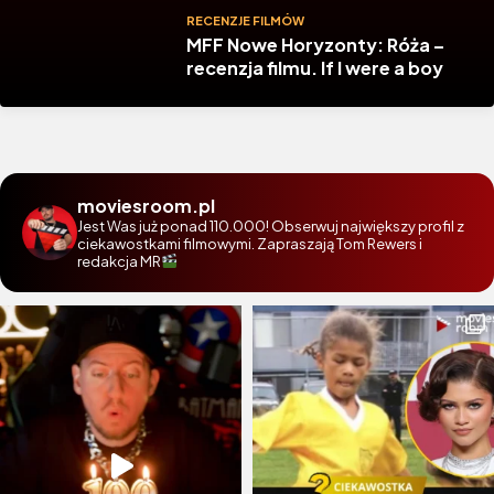
RECENZJE FILMÓW
MFF Nowe Horyzonty: Róża –
recenzja filmu. If I were a boy
moviesroom.pl
Jest Was już ponad 110.000! Obserwuj największy profil z
ciekawostkami filmowymi. Zapraszają Tom Rewers i
redakcja MR