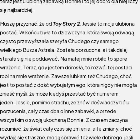
teraz jest ulubioną zabawką Bonnie i to jej dobro dla niej liczy
się najbardziej.
Muszę przyznać, że od
Toy Story 2
, Jessie to moja ulubiona
postać. W końcu była to dziewczyna, która swoją odwagą
często przewyższała szeryfa Chudego czy samego
wielkiego Buzza Astrala. Została porzucona, a i tak dalej
starała się nie poddawać. Na małej mnie robiło to spore
wrażenie. Teraz, gdy jestem dorosła, to rozwój tej postaci
robi na mnie wrażenie. Zawsze lubiłam też Chudego, choć
jest to postać z dość wybujałym ego, która nigdy nie mogła
znieść myśli, że może kiedyś przestać być numerem
jeden. Jessie, pomimo strachu, że znów doświadczy bólu
porzucenia, cały czas dba o inne zabawki, a przede
wszystkim o swoją ukochaną Bonnie. Z czasem zaczyna
rozumieć, że świat cały czas się zmienia, a te zmiany, choć
wydają się straszne, mogą sprawić też wiele dobrego, jeśli