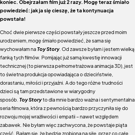
koniec. Obejrzałam film już 2 razy. Mogę teraz śmiało
powiedzieć: jak ja się cieszę, że ta kontynuacja
powstała!
Choć dwie pierwsze części powstały jeszcze przed moim
urodzeniem, mogę śmiało powiedzieć, że sama się
wychowałam na
Toy Story
. Od zawsze byłam i jestem wielką
fanką tych filmów. Pomijając już samą kwestię innowacji
technicznej (to pierwsza pełnometrażowa animacja 3D), jest
to świetna produkcja opowiadająca o dzieciństwie,
dorastaniu, miłości i przyjaźni. A do tego różne trudności
dzieci są tam przedstawione w wiarygodny
sposób.
Toy Story
to dla mnie bardzo ważna i sentymentalna
seria filmowa, która z pewnością bardzo przyczyniła się do
rozwoju mojej wrażliwości i empatii – nawet względem
zabawek. Nie byłam więc zachwycona, że powstaje piąta
część. Bałam się, że będzie zrobiona na siłę, przez co całe