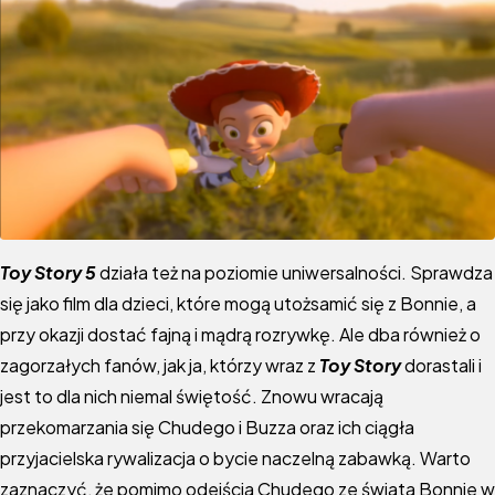
T
oy Story 5
działa też na poziomie uniwersalności. Sprawdza
się jako film dla dzieci, które mogą utożsamić się z Bonnie, a
przy okazji dostać fajną i mądrą rozrywkę. Ale dba również o
zagorzałych fanów, jak ja, którzy wraz z
Toy Story
dorastali i
jest to dla nich niemal świętość. Znowu wracają
przekomarzania się Chudego i Buzza oraz ich ciągła
przyjacielska rywalizacja o bycie naczelną zabawką. Warto
zaznaczyć, że pomimo odejścia Chudego ze świata Bonnie w