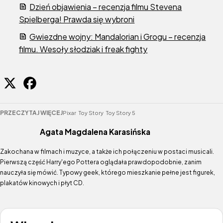
Dzień objawienia – recenzja filmu Stevena
Spielberga! Prawda się wybroni
Gwiezdne wojny: Mandalorian i Grogu – recenzja
filmu. Wesoły słodziak i freak fighty
PRZECZYTAJ WIĘCEJ
Pixar
Toy Story
Toy Story 5
Agata Magdalena Karasińska
Zakochana w filmach i muzyce, a także ich połączeniu w postaci musicali.
Pierwszą część Harry'ego Pottera oglądała prawdopodobnie, zanim
nauczyła się mówić. Typowy geek, którego mieszkanie pełne jest figurek,
plakatów kinowych i płyt CD.