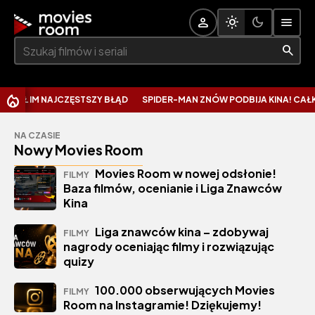
Szukaj:
CHRI
NA CZASIE
Nowy Movies Room
Movies Room w nowej odsłonie!
FILMY
Baza filmów, ocenianie i Liga Znawców
Kina
Liga znawców kina – zdobywaj
FILMY
nagrody oceniając filmy i rozwiązując
quizy
100.000 obserwujących Movies
FILMY
Room na Instagramie! Dziękujemy!