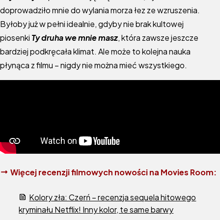
doprowadziło mnie do wylania morza łez ze wzruszenia.
Byłoby już w pełni idealnie, gdyby nie brak kultowej
piosenki
Ty druha we mnie masz
, która zawsze jeszcze
bardziej podkręcała klimat. Ale może to kolejna nauka
płynąca z filmu – nigdy nie można mieć wszystkiego.
Więcej recenzji filmowych nowości na Movies Room:
Kolory zła: Czerń – recenzja sequela hitowego
kryminału Netflix! Inny kolor, te same barwy