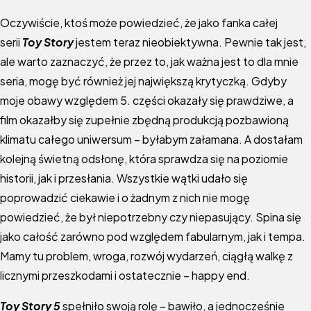
Oczywiście, ktoś może powiedzieć, że jako fanka całej
serii
Toy Story
jestem teraz nieobiektywna. Pewnie tak jest,
ale warto zaznaczyć, że przez to, jak ważna jest to dla mnie
seria, mogę być również jej największą krytyczką. Gdyby
moje obawy względem 5. części okazały się prawdziwe, a
film okazałby się zupełnie zbędną produkcją pozbawioną
klimatu całego uniwersum – byłabym załamana. A dostałam
kolejną świetną odsłonę, która sprawdza się na poziomie
historii, jak i przesłania. Wszystkie wątki udało się
poprowadzić ciekawie i o żadnym z nich nie mogę
powiedzieć, że był niepotrzebny czy niepasujący. Spina się
jako całość zarówno pod względem fabularnym, jak i tempa.
Mamy tu problem, wroga, rozwój wydarzeń, ciągłą walkę z
licznymi przeszkodami i ostatecznie – happy end.
Toy Story 5
spełniło swoją rolę – bawiło, a jednocześnie