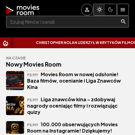
Szukaj:
CHRISTOPHER NOLAN UDERZYŁ W KRYTYKÓW FILMOWYC
NA CZASIE
Nowy Movies Room
Movies Room w nowej odsłonie!
FILMY
Baza filmów, ocenianie i Liga Znawców
Kina
Liga znawców kina – zdobywaj
FILMY
nagrody oceniając filmy i rozwiązując
quizy
100.000 obserwujących Movies
FILMY
Room na Instagramie! Dziękujemy!