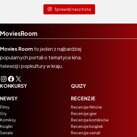
Sprawdź nasz Insta
MoviesRoom
Movies Room
to jeden z najbardziej
popularnych portali o tematyce kina,
telewizji i popkultury w kraju.
Instagram
Facebook
X
KONKURSY
QUIZY
NEWSY
RECENZJE
Filmy
Recenzje filmów
Gry
Recenzje gier
Komiksy
Recenzje komiksów
Książki
Recenzje książek
Seriale
Recenzje seriali