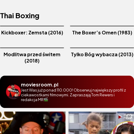
Thai Boxing
Kickboxer: Zemsta (2016)
The Boxer’s Omen (1983)
Modlitwa przed świtem
Tylko Bóg wybacza (2013)
(2018)
moviesroom.pl
Jest Was już ponad 110.000! Obserwuj największy profil z
ciekawostkami filmowymi. Zapraszają Tom Rewers i
redakcja MR