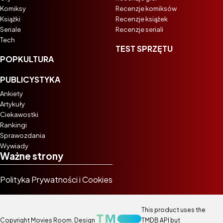
Komiksy
Recenzje komiksów
Książki
Recenzje książek
Seriale
Recenzje seriali
Tech
TEST SPRZĘTU
POPKULTURA
PUBLICYSTYKA
Ankiety
Artykuły
Ciekawostki
Rankingi
Sprawozdania
Wywiady
Ważne strony
Polityka Prywatności i Cookies
This product uses the
Copyright Movies Room. Design
TMDB API but