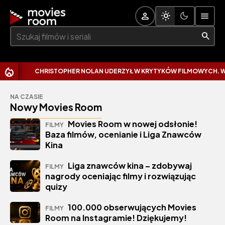
Szukaj:
CHRISTOPHER NOLAN UDERZYŁ W KRYTYKÓW FILMOWYCH. WYT
NA CZASIE
Nowy Movies Room
Movies Room w nowej odsłonie!
FILMY
Baza filmów, ocenianie i Liga Znawców
Kina
Liga znawców kina – zdobywaj
FILMY
nagrody oceniając filmy i rozwiązując
quizy
100.000 obserwujących Movies
FILMY
Room na Instagramie! Dziękujemy!