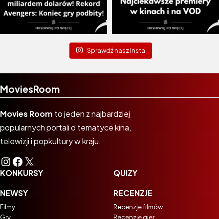
Sprawdź nasz Insta
MoviesRoom
Movies Room
to jeden z najbardziej
popularnych portali o tematyce kina,
telewizji i popkultury w kraju.
Instagram
Facebook
X
KONKURSY
QUIZY
NEWSY
RECENZJE
Filmy
Recenzje filmów
Gry
Recenzje gier