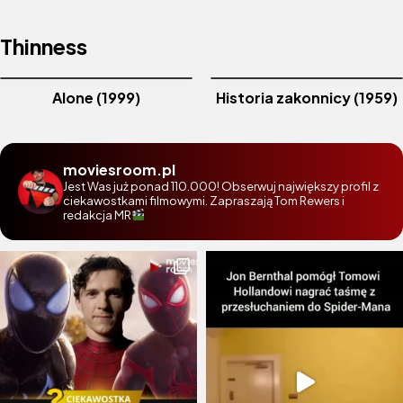
Thinness
Alone (1999)
Historia zakonnicy (1959)
moviesroom.pl
Jest Was już ponad 110.000! Obserwuj największy profil z
ciekawostkami filmowymi. Zapraszają Tom Rewers i
redakcja MR