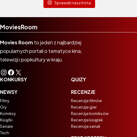
Sprawdź nasz Insta
MoviesRoom
Movies Room
to jeden z najbardziej
popularnych portali o tematyce kina,
telewizji i popkultury w kraju.
Instagram
Facebook
X
KONKURSY
QUIZY
NEWSY
RECENZJE
Filmy
Recenzje filmów
Gry
Recenzje gier
Komiksy
Recenzje komiksów
Książki
Recenzje książek
Seriale
Recenzje seriali
Tech