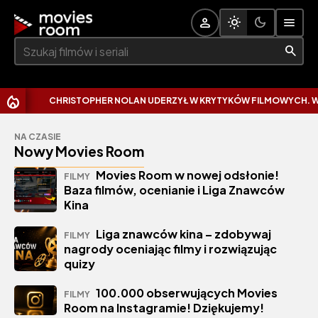
Szukaj:
CHRISTOPHER NOLAN UDERZYŁ W KRYTYKÓW FILMOWYCH. WYT
NA CZASIE
Nowy Movies Room
Movies Room w nowej odsłonie!
FILMY
Baza filmów, ocenianie i Liga Znawców
Kina
Liga znawców kina – zdobywaj
FILMY
nagrody oceniając filmy i rozwiązując
quizy
100.000 obserwujących Movies
FILMY
Room na Instagramie! Dziękujemy!