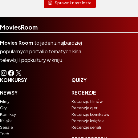
Sprawdź nasz Insta
MoviesRoom
Movies Room
to jeden z najbardziej
popularnych portali o tematyce kina,
telewizji i popkultury w kraju.
Instagram
Facebook
X
KONKURSY
QUIZY
NEWSY
RECENZJE
Filmy
Recenzje filmów
Gry
Recenzje gier
Komiksy
Recenzje komiksów
Książki
Recenzje książek
Seriale
Recenzje seriali
Tech