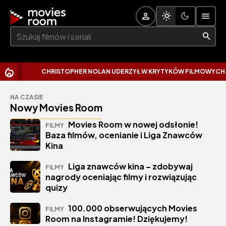
Szukaj:
CHRISTOPHER NOLAN UDERZYŁ W KRYTYKÓW FILMOWYCH. WY
NA CZASIE
Nowy Movies Room
Movies Room w nowej odsłonie!
FILMY
Baza filmów, ocenianie i Liga Znawców
Kina
Liga znawców kina – zdobywaj
FILMY
nagrody oceniając filmy i rozwiązując
quizy
100.000 obserwujących Movies
FILMY
Room na Instagramie! Dziękujemy!