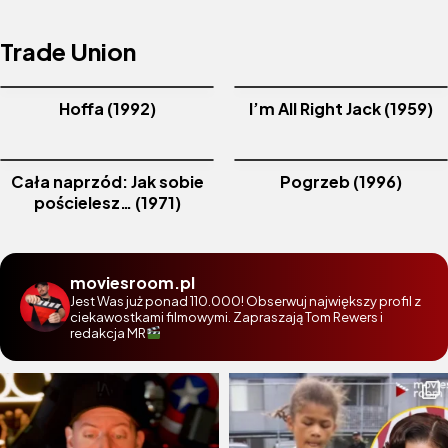
Trade Union
Hoffa (1992)
I’m All Right Jack (1959)
Cała naprzód: Jak sobie
Pogrzeb (1996)
pościelesz… (1971)
moviesroom.pl
Jest Was już ponad 110.000! Obserwuj największy profil z
ciekawostkami filmowymi. Zapraszają Tom Rewers i
redakcja MR