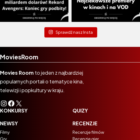
Sprawdź nasz Insta
MoviesRoom
Movies Room
to jeden z najbardziej
popularnych portali o tematyce kina,
telewizji i popkultury w kraju.
Instagram
Facebook
X
KONKURSY
QUIZY
NEWSY
RECENZJE
Filmy
Recenzje filmów
Gry
Recenzje gier