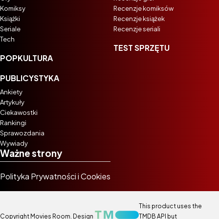
Komiksy
Recenzje komiksów
Książki
Recenzje książek
Seriale
Recenzje seriali
Tech
TEST SPRZĘTU
POPKULTURA
PUBLICYSTYKA
Ankiety
Artykuły
Ciekawostki
Rankingi
Sprawozdania
Wywiady
Ważne strony
Polityka Prywatności i Cookies
This product uses the
Copyright Movies Room. Design
TMDB API but