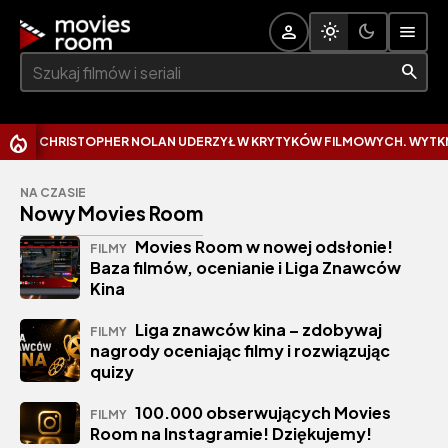
Szukaj:
CHRISTOPHER NOLAN UDERZYŁ W KRYTYKÓW FILMOWYCH. WYTKNĄŁ
NA CZASIE
Nowy Movies Room
Movies Room w nowej odsłonie!
FILMY
Baza filmów, ocenianie i Liga Znawców
Kina
Liga znawców kina – zdobywaj
FILMY
nagrody oceniając filmy i rozwiązując
quizy
100.000 obserwujących Movies
FILMY
Room na Instagramie! Dziękujemy!