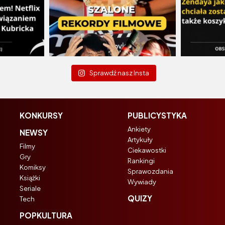
Sprawdź nasz Insta
KONKURSY
PUBLICYSTYKA
Ankiety
NEWSY
Artykuły
Filmy
Ciekawostki
Gry
Rankingi
Komiksy
Sprawozdania
Książki
Wywiady
Seriale
QUIZY
Tech
POPKULTURA