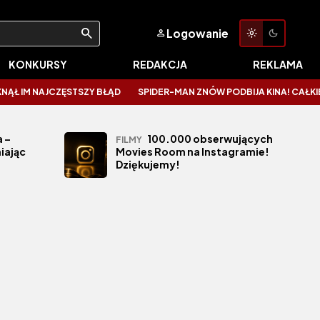
Logowanie
KONKURSY
REDAKCJA
REKLAMA
IM NAJCZĘSTSZY BŁĄD
SPIDER-MAN ZNÓW PODBIJA KINA! CAŁKIEM NO
 –
100.000 obserwujących
FILMY
iając
Movies Room na Instagramie!
Dziękujemy!