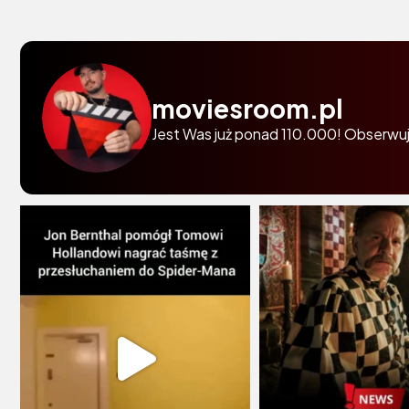
moviesroom.pl
Jest Was już ponad 110.000! Obserwuj 