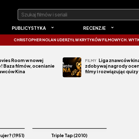
Szukaj:
PUBLICYSTYKA
RECENZJE
CHRISTOPHER NOLAN UDERZYŁ W KRYTYKÓW FILMOWYCH. WYTKNĄŁ 
vies Room w nowej
Liga znawców kina
FILMY
! Baza filmów, ocenianie
zdobywaj nagrody ocen
nawców Kina
filmy i rozwiązując quizy
jer? (1951)
Triple Tap (2010)