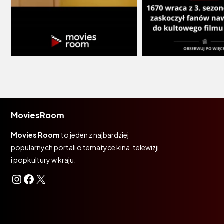
MoviesRoom
Movies Room
to jeden z najbardziej
popularnych portali o tematyce kina, telewizji
i popkultury w kraju.
Instagram
Facebook
X