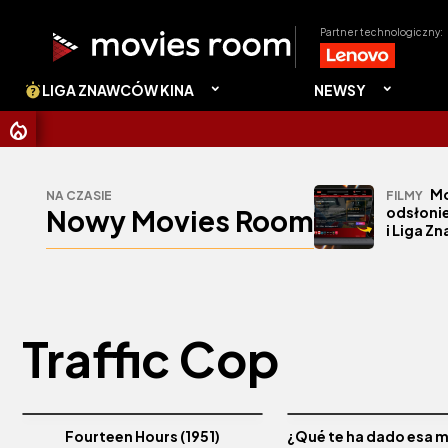
Partner technologiczny:
LIGA ZNAWCÓW KINA
NEWSY
Mo
NA CZASIE
FILMY
Nowy Movies Room
odsłonie
i Liga Z
Traffic Cop
Fourteen Hours (1951)
¿Qué te ha dado esa mu