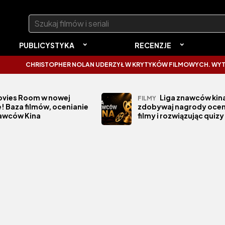
Szukaj:
PUBLICYSTYKA
RECENZJE
CHRISTOPHER NOLAN UDERZYŁ W KRYTYKÓW FILMOWYCH. WYTKNĄŁ
vies Room w nowej
Liga znawców kina
FILMY
! Baza filmów, ocenianie
zdobywaj nagrody ocen
nawców Kina
filmy i rozwiązując quizy