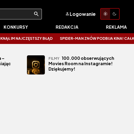
Logowanie
KONKURSY
REDAKCJA
REKLAMA
 IM NAJCZĘSTSZY BŁĄD
SPIDER-MAN ZNÓW PODBIJA KINA! CAŁKIEM N
 –
100.000 obserwujących
FILMY
iając
Movies Room na Instagramie!
Dziękujemy!