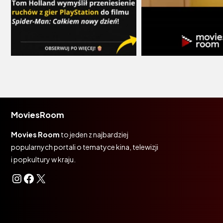
MoviesRoom
Movies Room
to jeden z najbardziej
popularnych portali o tematyce kina, telewizji
i popkultury w kraju.
Instagram
Facebook
X