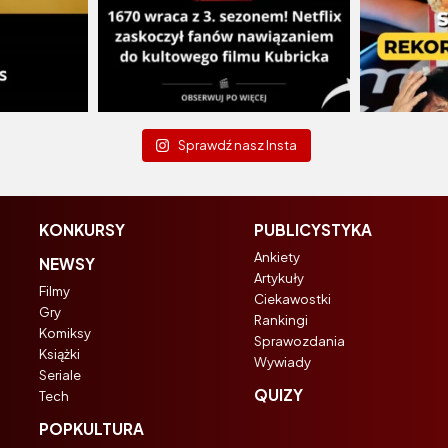
Sprawdź nasz Insta
KONKURSY
PUBLICYSTYKA
Ankiety
NEWSY
Artykuły
Filmy
Ciekawostki
Gry
Rankingi
Komiksy
Sprawozdania
Książki
Wywiady
Seriale
QUIZY
Tech
POPKULTURA