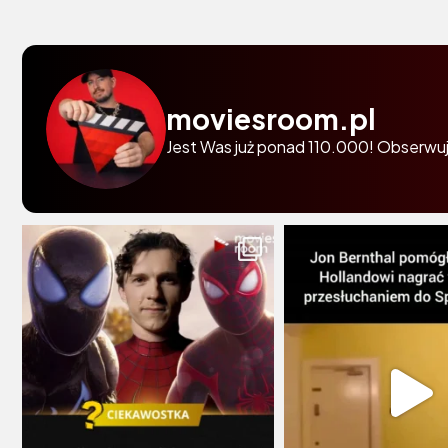
moviesroom.pl
Jest Was już ponad 110.000! Obserwuj 