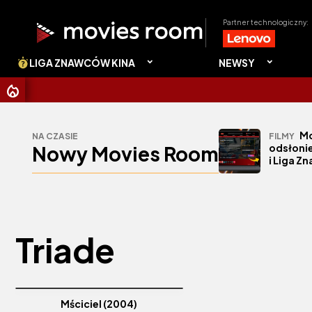
Partner technologiczny:
LIGA ZNAWCÓW KINA
NEWSY
Mo
NA CZASIE
FILMY
Nowy Movies Room
odsłonie
i Liga Z
Triade
Mściciel (2004)