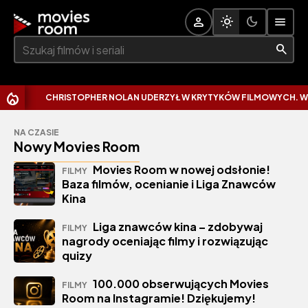
Szukaj:
CHRISTOPHER NOLAN UDERZYŁ W KRYTYKÓW FILMOWYCH. WYTK
NA CZASIE
Nowy Movies Room
Movies Room w nowej odsłonie!
FILMY
Baza filmów, ocenianie i Liga Znawców
Kina
Liga znawców kina – zdobywaj
FILMY
nagrody oceniając filmy i rozwiązując
quizy
100.000 obserwujących Movies
FILMY
Room na Instagramie! Dziękujemy!