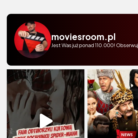
moviesroom.pl
Jest Was już ponad 110.000! Obserwuj 