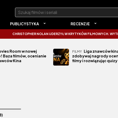
Szukaj:
PUBLICYSTYKA
RECENZJE
CHRISTOPHER NOLAN UDERZYŁ W KRYTYKÓW FILMOWYCH. WYTKNĄŁ
vies Room w nowej
Liga znawców kina
FILMY
! Baza filmów, ocenianie
zdobywaj nagrody ocen
nawców Kina
filmy i rozwiązując quizy
8)