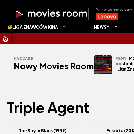
Partner technologiczny:
LIGA ZNAWCÓW KINA
NEWSY
Mo
NA CZASIE
FILMY
Nowy Movies Room
odsłonie
i Liga Z
Triple Agent
The Spy in Black (1939)
Eskorta (201