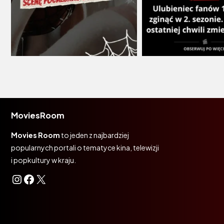
MoviesRoom
Movies Room
to jeden z najbardziej
popularnych portali o tematyce kina, telewizji
i popkultury w kraju.
Instagram
Facebook
X