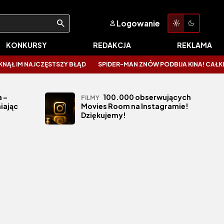
Logowanie
KONKURSY
REDAKCJA
REKLAMA
 IM NAJCZĘSTSZY BŁĄD
SPIDER-MAN ZNÓW PODBIJA KINA! CAŁKIEM N
 –
100.000 obserwujących
FILMY
iając
Movies Room na Instagramie!
Dziękujemy!