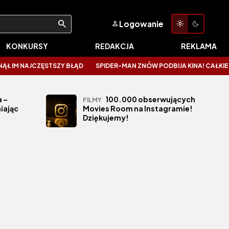
Logowanie
KONKURSY
REDAKCJA
REKLAMA
M NAJCZĘSTSZY BŁĄD
SPIDER-MAN ZNÓW PODBIJA KINA! CAŁKIEM NO
 –
100.000 obserwujących
FILMY
iając
Movies Room na Instagramie!
Dziękujemy!