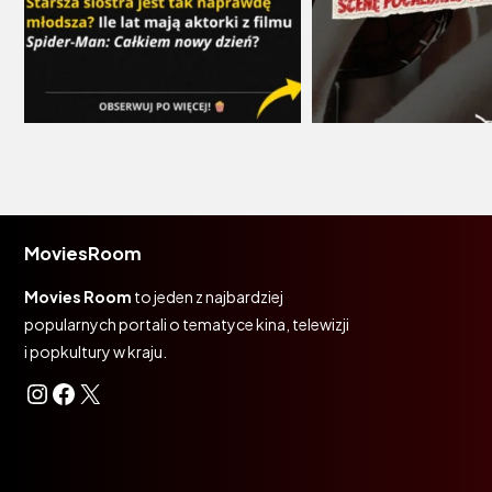
MoviesRoom
Movies Room
to jeden z najbardziej
popularnych portali o tematyce kina, telewizji
i popkultury w kraju.
Instagram
Facebook
X