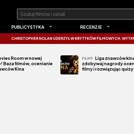
Szukaj:
PUBLICYSTYKA
RECENZJE
CHRISTOPHER NOLAN UDERZYŁ W KRYTYKÓW FILMOWYCH. WYTKNĄŁ I
vies Room w nowej
Liga znawców kina
FILMY
! Baza filmów, ocenianie
zdobywaj nagrody ocen
nawców Kina
filmy i rozwiązując quizy