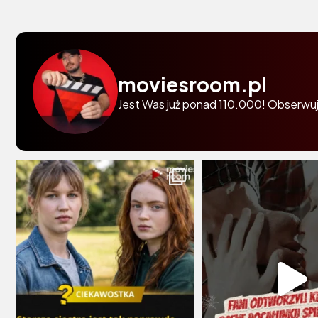
moviesroom.pl
Jest Was już ponad 110.000! Obserwuj 