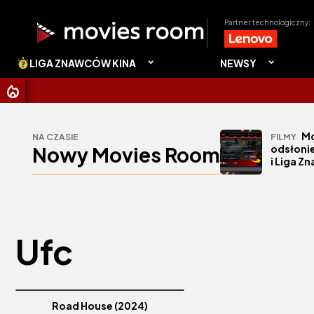
Partner technologiczny:
LIGA ZNAWCÓW KINA
NEWSY
Mo
NA CZASIE
FILMY
Nowy Movies Room
odsłonie
i Liga Z
Ufc
Road House (2024)