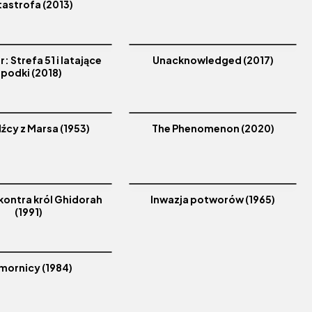
astrofa (2013)
: Strefa 51 i latające
Unacknowledged (2017)
spodki (2018)
źcy z Marsa (1953)
The Phenomenon (2020)
 kontra król Ghidorah
Inwazja potworów (1965)
(1991)
mornicy (1984)