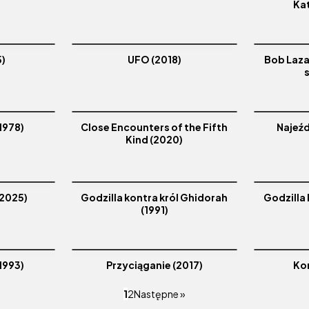
Kat
5)
UFO (2018)
Bob Lazar
1978)
Close Encounters of the Fifth
Najeźd
Kind (2020)
(2025)
Godzilla kontra król Ghidorah
Godzilla
(1991)
1993)
Przyciąganie (2017)
Ko
1
2
Następne »