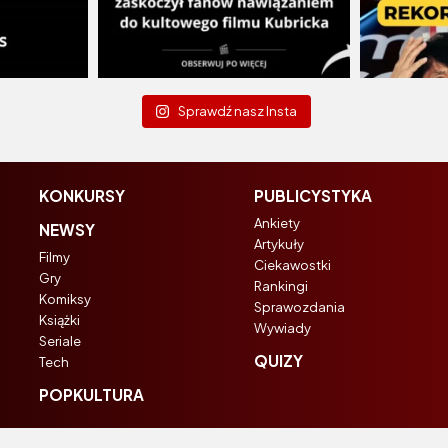
Sprawdź nasz Insta
KONKURSY
PUBLICYSTYKA
Ankiety
NEWSY
Artykuły
Filmy
Ciekawostki
Gry
Rankingi
Komiksy
Sprawozdania
Książki
Wywiady
Seriale
QUIZY
Tech
POPKULTURA