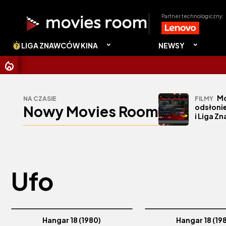
Partner technologiczny:
LIGA ZNAWCÓW KINA
NEWSY
Mo
NA CZASIE
FILMY
Nowy Movies Room
odsłonie
i Liga Z
Ufo
Hangar 18 (1980)
Hangar 18 (19