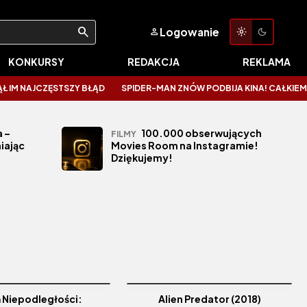
Logowanie
KONKURSY
REDAKCJA
REKLAMA
NAJCZĘSTSZY BŁĄD
SPIDER-MAN ZNÓW PODBIJA KINA! CAŁKIEM NOWY 
 –
100.000 obserwujących
FILMY
iając
Movies Room na Instagramie!
Dziękujemy!
 Niepodległości:
Alien Predator (2018)