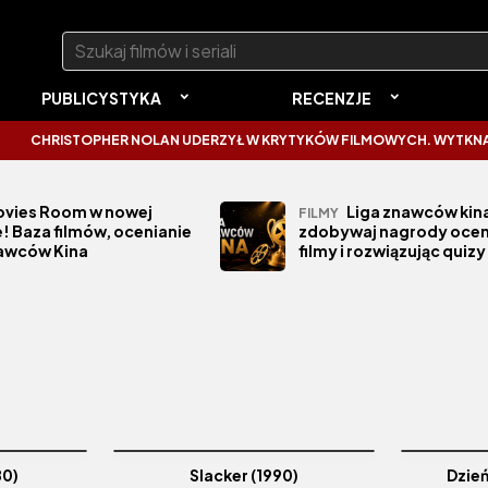
Szukaj:
PUBLICYSTYKA
RECENZJE
CHRISTOPHER NOLAN UDERZYŁ W KRYTYKÓW FILMOWYCH. WYTKNĄŁ IM 
vies Room w nowej
Liga znawców kina
FILMY
! Baza filmów, ocenianie
zdobywaj nagrody ocen
nawców Kina
filmy i rozwiązując quizy
80)
Slacker (1990)
Dzień