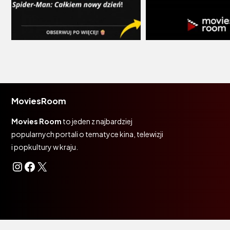
MoviesRoom
Movies Room
to jeden z najbardziej
popularnych portali o tematyce kina, telewizji
i popkultury w kraju.
Instagram
Facebook
X