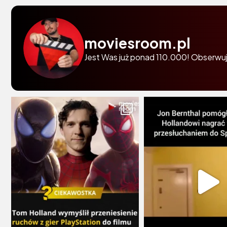
moviesroom.pl
Jest Was już ponad 110.000! Obserwuj 