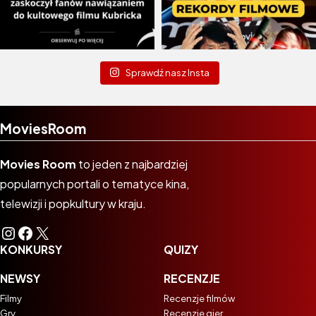
Sprawdź nasz Insta
MoviesRoom
Movies Room
to jeden z najbardziej
popularnych portali o tematyce kina,
telewizji i popkultury w kraju.
Instagram
Facebook
X
KONKURSY
QUIZY
NEWSY
RECENZJE
Filmy
Recenzje filmów
Gry
Recenzje gier