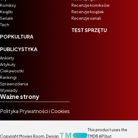
Komiksy
Recenzje komiksów
Książki
Recenzje książek
Seriale
Recenzje seriali
Tech
TEST SPRZĘTU
POPKULTURA
PUBLICYSTYKA
Ankiety
Artykuły
Ciekawostki
Rankingi
Sprawozdania
Wywiady
Ważne strony
Polityka Prywatności i Cookies
This product uses the
Copyright Movies Room. Design
TMDB API but