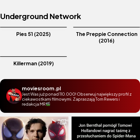
Underground Network
Pies 51 (2025)
The Preppie Connection
(2016)
Killerman (2019)
moviesroom.pl
Jest Was już ponad 110.000! Obserwuj największy profil z
ciekawostkami filmowymi. Zapraszają Tom Rewers i
redakcja MR