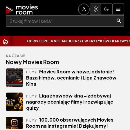
Szukaj:
CHRISTOPHER NOLAN UDERZYŁ W KRYTYKÓW FILMOWYCH. 
NA CZASIE
Nowy Movies Room
Movies Room w nowej odsłonie!
FILMY
Baza filmów, ocenianie i Liga Znawców
Kina
Liga znawców kina – zdobywaj
FILMY
nagrody oceniając filmy i rozwiązując
quizy
100.000 obserwujących Movies
FILMY
Room na Instagramie! Dziękujemy!